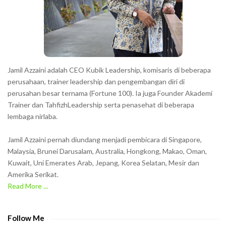
e
r
s
s
h
Jamil Azzaini adalah CEO Kubik Leadership, komisaris di beberapa
o
perusahaan, trainer leadership dan pengembangan diri di
w
perusahan besar ternama (Fortune 100). Ia juga Founder Akademi
Trainer dan TahfizhLeadership serta penasehat di beberapa
n
lembaga nirlaba.
i
n
Jamil Azzaini pernah diundang menjadi pembicara di Singapore,
t
Malaysia, Brunei Darusalam, Australia, Hongkong, Makao, Oman,
h
Kuwait, Uni Emerates Arab, Jepang, Korea Selatan, Mesir dan
Amerika Serikat.
e
Read More ...
C
A
P
Follow Me