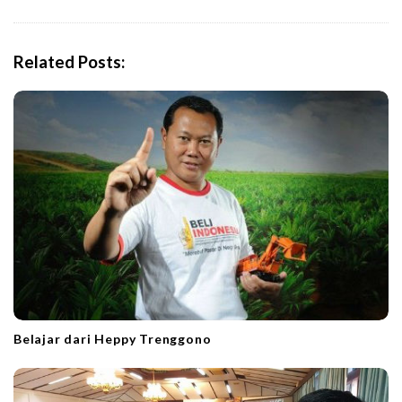
v
i
g
Related Posts:
a
t
i
o
n
Belajar dari Heppy Trenggono