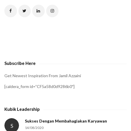
T
C
H
A
t
o
v
e
Subscribe Here
r
i
Get Newest Inspiration From Jamil Azzaini
f
[caldera_form id=”CF5a58d0d9286b0″]
y
t
h
Kubik Leadership
a
t
Sukses Dengan Membahagiakan Karyawan
S
14/08/2020
y