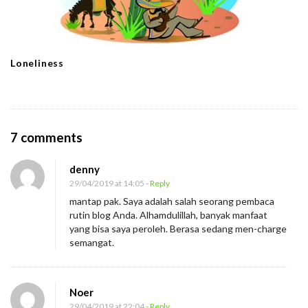
Loneliness
O
7 comments
n
denny
M
29/04/2019 at 14:05
- Reply
e
mantap pak. Saya adalah salah seorang pembaca
n
rutin blog Anda. Alhamdulillah, banyak manfaat
g
yang bisa saya peroleh. Berasa sedang men-charge
semangat.
a
p
a
Noer
O
29/04/2019 at 22:04
- Reply