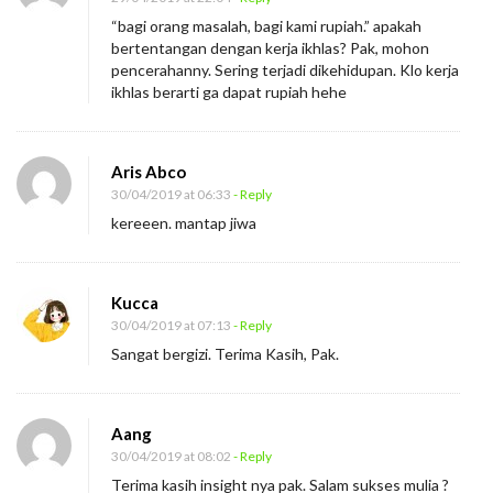
r
“bagi orang masalah, bagi kami rupiah.” apakah
bertentangan dengan kerja ikhlas? Pak, mohon
a
pencerahanny. Sering terjadi dikehidupan. Klo kerja
n
ikhlas berarti ga dapat rupiah hehe
g
K
a
Aris Abco
30/04/2019 at 06:33
- Reply
y
kereeen. mantap jiwa
a
S
e
Kucca
m
30/04/2019 at 07:13
- Reply
a
Sangat bergizi. Terima Kasih, Pak.
k
i
Aang
n
30/04/2019 at 08:02
- Reply
K
Terima kasih insight nya pak. Salam sukses mulia ?