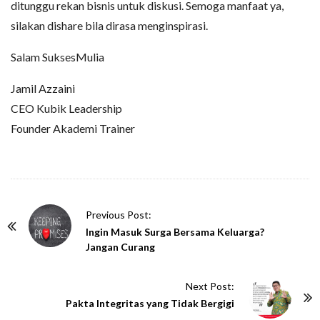
ditunggu rekan bisnis untuk diskusi. Semoga manfaat ya,
silakan dishare bila dirasa menginspirasi.
Salam SuksesMulia
Jamil Azzaini
CEO Kubik Leadership
Founder Akademi Trainer
P
Previous Post:
o
Ingin Masuk Surga Bersama Keluarga?
Jangan Curang
s
t
Next Post:
N
Pakta Integritas yang Tidak Bergigi
a