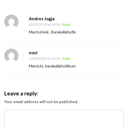
a
y
a
Andres Jogja
?
02/05/2019 at 14:30
- Reply
Mantul kek.. Barakallahufik.
novi
14/04/2020 at 14:59
- Reply
Mantuls, barakallahufiikum
Leave a reply:
Your email address will not be published.