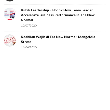
o
Kubik Leadership – Ebook How Team Leader
u
Accelerate Business Performance In The New
a
Normal
r
10/07/2020
e
Keahlian Wajib di Era New Normal: Mengelola
h
Stress
u
16/06/2020
m
a
n
.
S
i
t
e