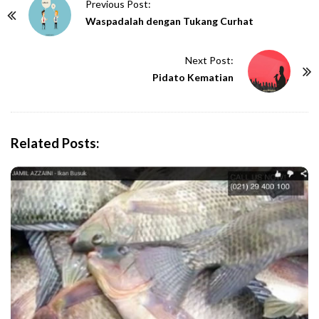
P
Previous Post:
o
Waspadalah dengan Tukang Curhat
s
t
Next Post:
N
Pidato Kematian
a
v
i
Related Posts:
g
a
t
i
o
n