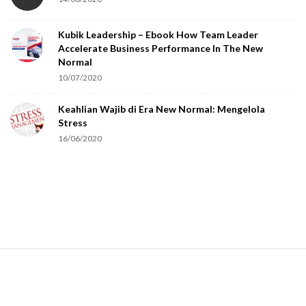
y
o
Kubik Leadership – Ebook How Team Leader
u
Accelerate Business Performance In The New
a
Normal
r
10/07/2020
e
Keahlian Wajib di Era New Normal: Mengelola
h
Stress
u
16/06/2020
m
a
n
.
S
i
t