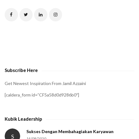
T
C
H
A
t
o
v
e
Subscribe Here
r
i
Get Newest Inspiration From Jamil Azzaini
f
[caldera_form id=”CF5a58d0d9286b0″]
y
t
h
Kubik Leadership
a
t
Sukses Dengan Membahagiakan Karyawan
S
14/08/2020