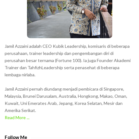
t
e
r
s
s
h
Jamil Azzaini adalah CEO Kubik Leadership, komisaris di beberapa
o
perusahaan, trainer leadership dan pengembangan diri di
w
perusahan besar ternama (Fortune 100). Ia juga Founder Akademi
Trainer dan TahfizhLeadership serta penasehat di beberapa
n
lembaga nirlaba.
i
n
Jamil Azzaini pernah diundang menjadi pembicara di Singapore,
t
Malaysia, Brunei Darusalam, Australia, Hongkong, Makao, Oman,
h
Kuwait, Uni Emerates Arab, Jepang, Korea Selatan, Mesir dan
Amerika Serikat.
e
Read More ...
C
A
P
Follow Me