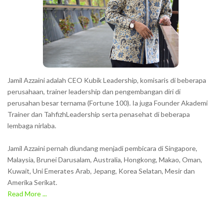
t
e
r
s
s
h
Jamil Azzaini adalah CEO Kubik Leadership, komisaris di beberapa
o
perusahaan, trainer leadership dan pengembangan diri di
w
perusahan besar ternama (Fortune 100). Ia juga Founder Akademi
Trainer dan TahfizhLeadership serta penasehat di beberapa
n
lembaga nirlaba.
i
n
Jamil Azzaini pernah diundang menjadi pembicara di Singapore,
t
Malaysia, Brunei Darusalam, Australia, Hongkong, Makao, Oman,
h
Kuwait, Uni Emerates Arab, Jepang, Korea Selatan, Mesir dan
Amerika Serikat.
e
Read More ...
C
A