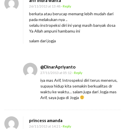
arif indra wanta
M
26/11/2013 at 13:48
- Reply
a
berkata atau berucap memang lebih mudah dari
k
pada melakukan nya ..
n
selalu instropeksi diri ini yang masih banyak dosa
Ya Allah ampuni hambamu ini
a
salam dari jogja
@DinarApriyanto
27/11/2013 at 05:12
- Reply
iya mas Arif, Introspeksi diri terus menerus,
supaya hidup kita semakin berkualitas dr
waktu ke waktu… salam juga dari Jogja mas
Arif, saya juga di Jogja
princess amanda
26/11/2013 at 14:21
- Reply