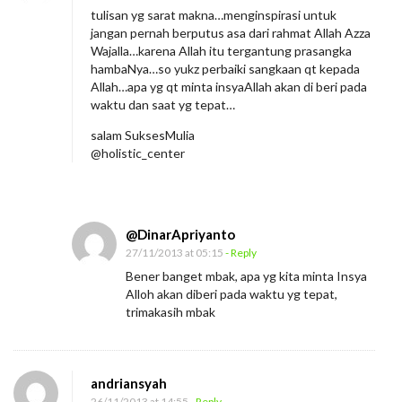
tulisan yg sarat makna…menginspirasi untuk
jangan pernah berputus asa dari rahmat Allah Azza
Wajalla…karena Allah itu tergantung prasangka
hambaNya…so yukz perbaiki sangkaan qt kepada
Allah…apa yg qt minta insyaAllah akan di beri pada
waktu dan saat yg tepat…
salam SuksesMulia
@holistic_center
@DinarApriyanto
27/11/2013 at 05:15
- Reply
Bener banget mbak, apa yg kita minta Insya
Alloh akan diberi pada waktu yg tepat,
trimakasih mbak
andriansyah
26/11/2013 at 14:55
- Reply