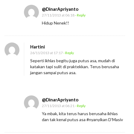
@DinarApriyanto
27/11/2013 at 06:18
- Reply
Hidup Nenek!!
Hartini
26/11/2013 at 17:17
- Reply
Seperti ikhlas begitu juga putus asa, mudah di
katakan tapi sulit di praktekkan. Terus berusaha
jangan sampai putus asa.
@DinarApriyanto
27/11/2013 at 06:21
- Reply
Ya mbak, kita terus harus berusaha ikhlas
dan tak kenal putus asa #nyanyikan D’Masiv