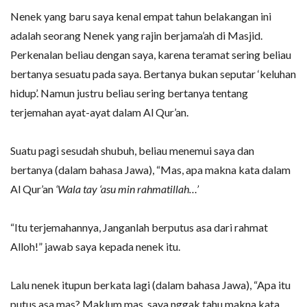
Nenek yang baru saya kenal empat tahun belakangan ini
adalah seorang Nenek yang rajin berjama’ah di Masjid.
Perkenalan beliau dengan saya, karena teramat sering beliau
bertanya sesuatu pada saya. Bertanya bukan seputar ‘keluhan
hidup’. Namun justru beliau sering bertanya tentang
terjemahan ayat-ayat dalam Al Qur’an.
Suatu pagi sesudah shubuh, beliau menemui saya dan
bertanya (dalam bahasa Jawa), “Mas, apa makna kata dalam
Al Qur’an
‘Wala tay ‘asu min rahmatillah…’
“Itu terjemahannya, Janganlah berputus asa dari rahmat
Alloh!” jawab saya kepada nenek itu.
Lalu nenek itupun berkata lagi (dalam bahasa Jawa), “Apa itu
putus asa mas? Maklum mas, saya nggak tahu makna kata