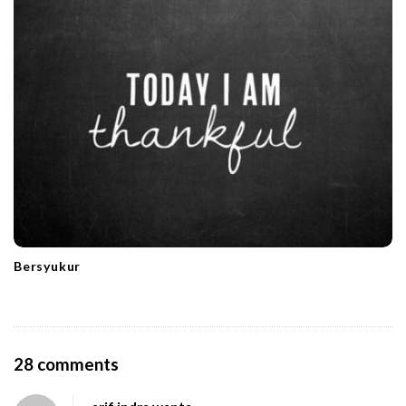
Bersyukur
O
28 comments
n