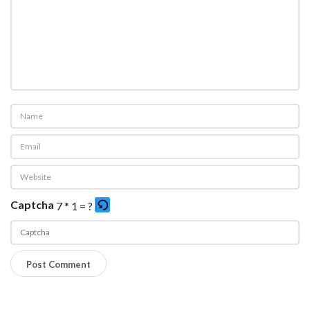
Captcha
7 * 1 = ?
P
l
e