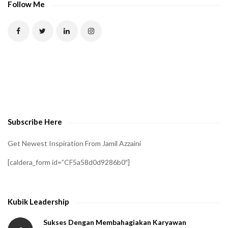
P
Follow Me
T
C
H
A
t
o
v
e
Subscribe Here
r
i
Get Newest Inspiration From Jamil Azzaini
f
[caldera_form id=”CF5a58d0d9286b0″]
y
t
h
Kubik Leadership
a
t
Sukses Dengan Membahagiakan Karyawan