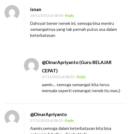
isnan
26/11/2013 at 18:50
- Reply
Dahsyat bener nenek ini, semoga bisa meniru
semangatnya yang tak pernah putus asa dalam
keterbatasan
@DinarApriyanto (Guru BELAJAR
CEPAT)
27/11/2013 at 08:35
- Reply
aamin… semoga semangat kita terus
menyala seperti semangat nenek itu mas;)
@DinarApriyanto
27/11/2013 at 06:25
- Reply
Aamin,semoga dalam keterbatasan kita bisa