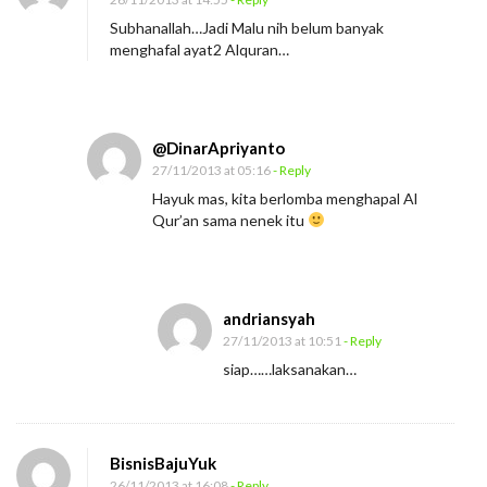
Subhanallah…Jadi Malu nih belum banyak
menghafal ayat2 Alquran…
@DinarApriyanto
27/11/2013 at 05:16
- Reply
Hayuk mas, kita berlomba menghapal Al
Qur’an sama nenek itu
andriansyah
27/11/2013 at 10:51
- Reply
siap……laksanakan…
BisnisBajuYuk
26/11/2013 at 16:08
- Reply