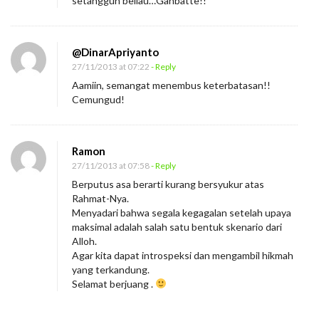
setangguh beliau…Ganbatte!!
@DinarApriyanto
27/11/2013 at 07:22
- Reply
Aamiin, semangat menembus keterbatasan!!
Cemungud!
Ramon
27/11/2013 at 07:58
- Reply
Berputus asa berarti kurang bersyukur atas
Rahmat-Nya.
Menyadari bahwa segala kegagalan setelah upaya
maksimal adalah salah satu bentuk skenario dari
Alloh.
Agar kita dapat introspeksi dan mengambil hikmah
yang terkandung.
Selamat berjuang .