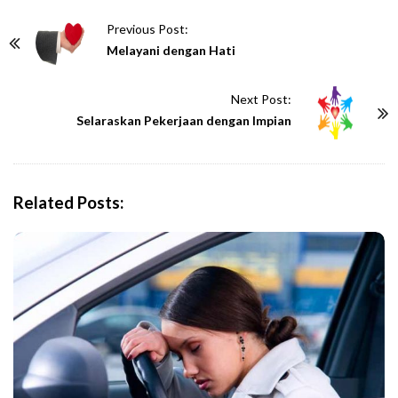
P
Previous Post:
o
Melayani dengan Hati
s
t
Next Post:
N
Selaraskan Pekerjaan dengan Impian
a
v
i
Related Posts:
g
a
t
i
o
n