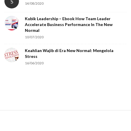
S
14/08/2020
y
o
Kubik Leadership – Ebook How Team Leader
u
Accelerate Business Performance In The New
a
Normal
r
10/07/2020
e
Keahlian Wajib di Era New Normal: Mengelola
h
Stress
u
16/06/2020
m
a
n
.
S
i
t