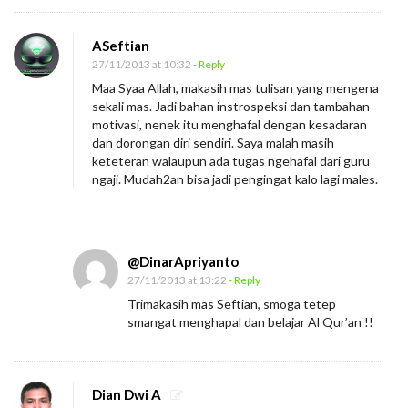
ASeftian
27/11/2013 at 10:32
- Reply
Maa Syaa Allah, makasih mas tulisan yang mengena
sekali mas. Jadi bahan instrospeksi dan tambahan
motivasi, nenek itu menghafal dengan kesadaran
dan dorongan diri sendiri. Saya malah masih
keteteran walaupun ada tugas ngehafal dari guru
ngaji. Mudah2an bisa jadi pengingat kalo lagi males.
@DinarApriyanto
27/11/2013 at 13:22
- Reply
Trimakasih mas Seftian, smoga tetep
smangat menghapal dan belajar Al Qur’an !!
Dian Dwi A