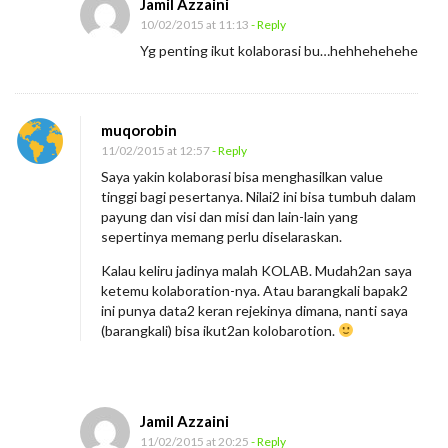
Jamil Azzaini
10/02/2015 at 11:13
- Reply
Yg penting ikut kolaborasi bu…hehhehehehe
muqorobin
11/02/2015 at 12:57
- Reply
Saya yakin kolaborasi bisa menghasilkan value
tinggi bagi pesertanya. Nilai2 ini bisa tumbuh dalam
payung dan visi dan misi dan lain-lain yang
sepertinya memang perlu diselaraskan.
Kalau keliru jadinya malah KOLAB. Mudah2an saya
ketemu kolaboration-nya. Atau barangkali bapak2
ini punya data2 keran rejekinya dimana, nanti saya
(barangkali) bisa ikut2an kolobarotion.
Jamil Azzaini
11/02/2015 at 20:25
- Reply