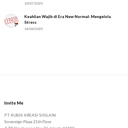
r
10/07/2020
e
Keahlian Wajib di Era New Normal: Mengelola
h
Stress
u
16/06/2020
m
a
n
.
S
i
t
e
Invite Me
F
PT KUBIK KREASI SISILAIN
o
Sovereign Plaza 21th Floor
o