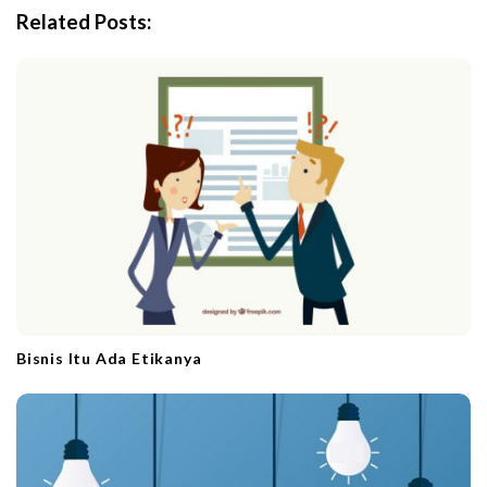
i
Related Posts:
g
a
t
i
o
n
Bisnis Itu Ada Etikanya