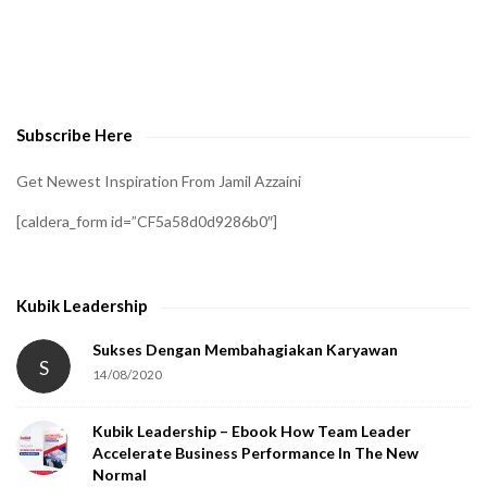
t
o
v
e
Subscribe Here
r
i
Get Newest Inspiration From Jamil Azzaini
f
[caldera_form id=”CF5a58d0d9286b0″]
y
t
h
Kubik Leadership
a
t
Sukses Dengan Membahagiakan Karyawan
S
14/08/2020
y
o
Kubik Leadership – Ebook How Team Leader
u
Accelerate Business Performance In The New
a
Normal