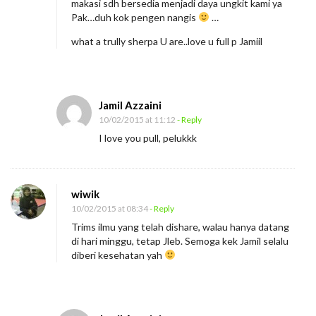
makasi sdh bersedia menjadi daya ungkit kami ya
Pak…duh kok pengen nangis
…
what a trully sherpa U are..love u full p Jamiil
Jamil Azzaini
10/02/2015 at 11:12
- Reply
I love you pull, pelukkk
wiwik
10/02/2015 at 08:34
- Reply
Trims ilmu yang telah dishare, walau hanya datang
di hari minggu, tetap Jleb. Semoga kek Jamil selalu
diberi kesehatan yah