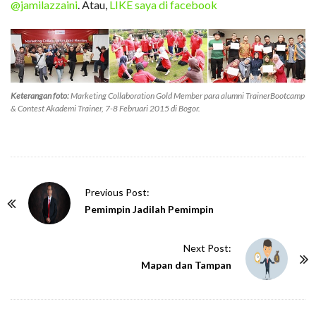
@jamilazzaini
. Atau,
LIKE saya di facebook
Keterangan foto:
Marketing Collaboration Gold Member para alumni TrainerBootcamp
& Contest Akademi Trainer, 7-8 Februari 2015 di Bogor.
P
Previous Post:
o
Pemimpin Jadilah Pemimpin
s
t
Next Post:
N
Mapan dan Tampan
a
v