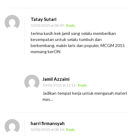
s
i
M
Tatay Sutari
e
10/02/2015 at 08:09
- Reply
n
terima kasih kek jamil yang selalu memberikan
kesempatan untuk selalu tumbuh dan
a
berkembang, makin laris dan populer, MCGM 2015
m
memang kerON
b
a
h
Jamil Azzaini
R
10/02/2015 at 11:11
- Reply
e
Jadikan tempat kerja untuk mengasah materi
z
mas…
e
k
i
harri firmansyah
10/02/2015 at 08:14
- Reply