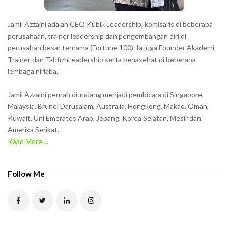
s
h
Jamil Azzaini adalah CEO Kubik Leadership, komisaris di beberapa
o
perusahaan, trainer leadership dan pengembangan diri di
w
perusahan besar ternama (Fortune 100). Ia juga Founder Akademi
Trainer dan TahfizhLeadership serta penasehat di beberapa
n
lembaga nirlaba.
i
n
Jamil Azzaini pernah diundang menjadi pembicara di Singapore,
t
Malaysia, Brunei Darusalam, Australia, Hongkong, Makao, Oman,
h
Kuwait, Uni Emerates Arab, Jepang, Korea Selatan, Mesir dan
Amerika Serikat.
e
Read More ...
C
A
P
Follow Me
T
C
H
A