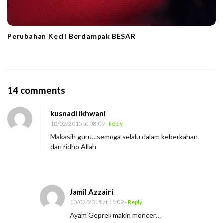
Perubahan Kecil Berdampak BESAR
O
14 comments
n
kusnadi ikhwani
K
10/02/2015 at 08:09
- Reply
o
Makasih guru…semoga selalu dalam keberkahan
l
dan ridho Allah
a
b
o
Jamil Azzaini
r
10/02/2015 at 11:09
- Reply
a
Ayam Geprek makin moncer…