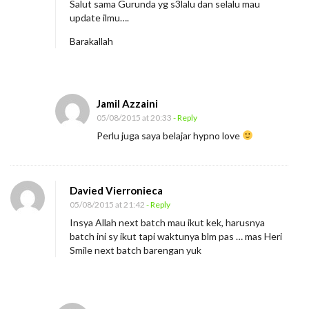
Salut sama Gurunda yg s3lalu dan selalu mau
update ilmu….
Barakallah
Jamil Azzaini
05/08/2015 at 20:33
- Reply
Perlu juga saya belajar hypno love
Davied Vierronieca
05/08/2015 at 21:42
- Reply
Insya Allah next batch mau ikut kek, harusnya
batch ini sy ikut tapi waktunya blm pas … mas Heri
Smile next batch barengan yuk