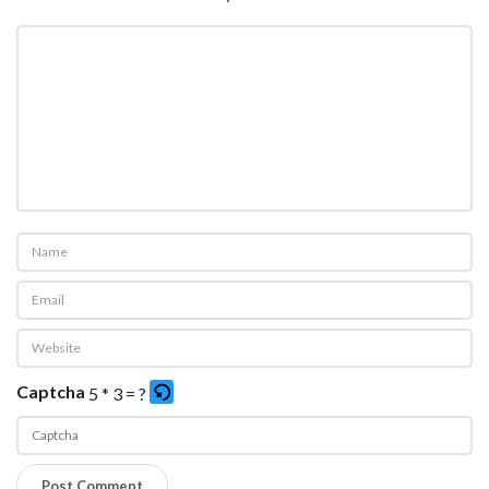
Captcha
5 * 3 = ?
P