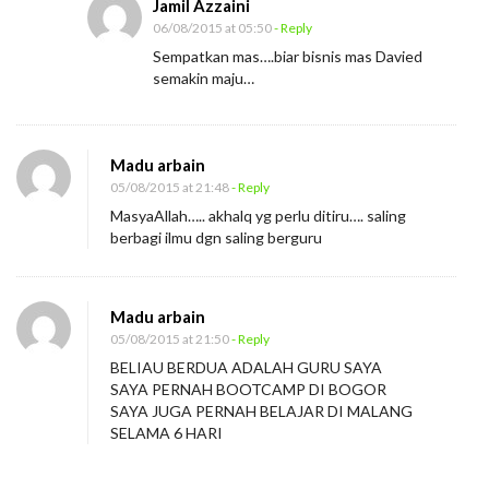
Jamil Azzaini
06/08/2015 at 05:50
- Reply
Sempatkan mas….biar bisnis mas Davied
semakin maju…
Madu arbain
05/08/2015 at 21:48
- Reply
MasyaAllah….. akhalq yg perlu ditiru…. saling
berbagi ilmu dgn saling berguru
Madu arbain
05/08/2015 at 21:50
- Reply
BELIAU BERDUA ADALAH GURU SAYA
SAYA PERNAH BOOTCAMP DI BOGOR
SAYA JUGA PERNAH BELAJAR DI MALANG
SELAMA 6 HARI