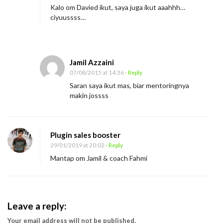
Kalo om Davied ikut, saya juga ikut aaahhh…
ciyuussss…
Jamil Azzaini
07/08/2015 at 14:36
- Reply
Saran saya ikut mas, biar mentoringnya
makin jossss
Plugin sales booster
29/01/2019 at 20:02
- Reply
Mantap om Jamil & coach Fahmi
Leave a reply:
Your email address will not be published.