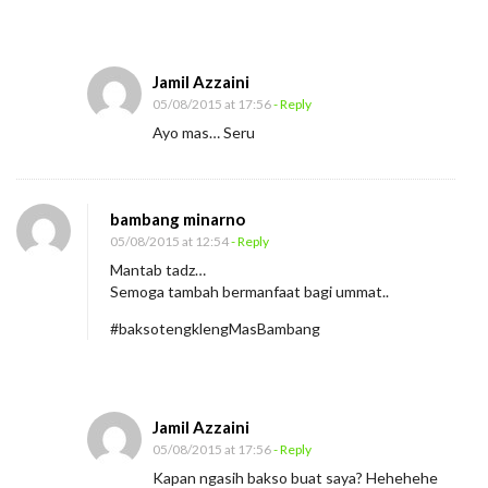
u
S
Jamil Azzaini
a
05/08/2015 at 17:56
- Reply
y
Ayo mas… Seru
a
bambang minarno
05/08/2015 at 12:54
- Reply
Mantab tadz…
Semoga tambah bermanfaat bagi ummat..
#baksotengklengMasBambang
Jamil Azzaini
05/08/2015 at 17:56
- Reply
Kapan ngasih bakso buat saya? Hehehehe