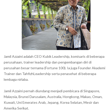
r
a
c
t
e
r
s
s
h
Jamil Azzaini adalah CEO Kubik Leadership, komisaris di beberapa
o
perusahaan, trainer leadership dan pengembangan diri di
w
perusahan besar ternama (Fortune 100). Ia juga Founder Akademi
Trainer dan TahfizhLeadership serta penasehat di beberapa
n
lembaga nirlaba.
i
n
Jamil Azzaini pernah diundang menjadi pembicara di Singapore,
t
Malaysia, Brunei Darusalam, Australia, Hongkong, Makao, Oman,
h
Kuwait, Uni Emerates Arab, Jepang, Korea Selatan, Mesir dan
Amerika Serikat.
e