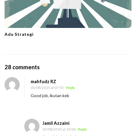
Adu Strategi
O
28 comments
n
mahfudz RZ
K
05/08/2015 at 07:55
- Reply
i
Good job, ikutan kek
n
i
,
Jamil Azzaini
L
05/08/2015 at 10:06
- Reply
e