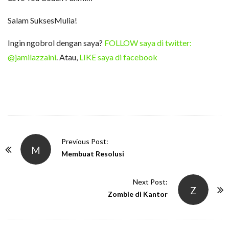
Salam SuksesMulia!
Ingin ngobrol dengan saya?
FOLLOW saya di twitter:
@jamilazzaini
. Atau,
LIKE saya di facebook
P
Previous Post:
M
o
Membuat Resolusi
s
t
Next Post:
Z
N
Zombie di Kantor
a
v