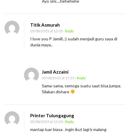
Ayo sini….hehehehe
l
a
k
Titik Asmurah
i
05/08/2015 at 12:03
- Reply
i
I love you P Jamill..:) sudah menjadi guru saya di
t
dunia maya..
u
M
e
Jamil Azzaini
n
05/08/2015 at 17:55
- Reply
j
Sama-sama, semoga suatu saat bisa jumpa.
Silakan dishare
a
d
i
Printer Tulungagung
G
05/08/2015 at 12:20
- Reply
u
mantap luar biasa . ingin ikut lagi k malang
r