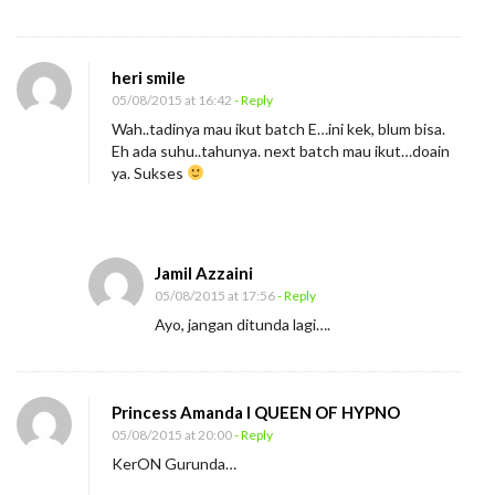
heri smile
05/08/2015 at 16:42
- Reply
Wah..tadinya mau ikut batch E…ini kek, blum bisa.
Eh ada suhu..tahunya. next batch mau ikut…doain
ya. Sukses
Jamil Azzaini
05/08/2015 at 17:56
- Reply
Ayo, jangan ditunda lagi….
Princess Amanda I QUEEN OF HYPNO
05/08/2015 at 20:00
- Reply
KerON Gurunda…