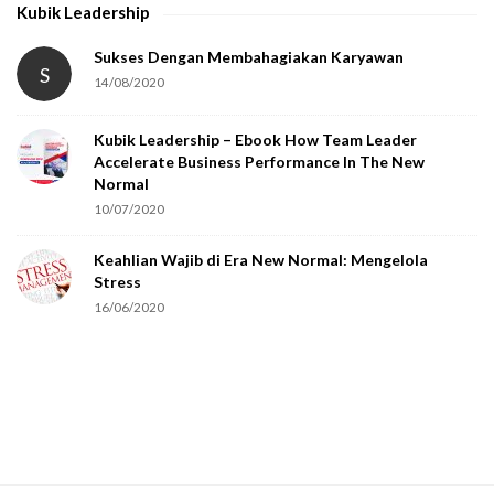
Kubik Leadership
a
t
Sukses Dengan Membahagiakan Karyawan
S
14/08/2020
y
o
Kubik Leadership – Ebook How Team Leader
u
Accelerate Business Performance In The New
a
Normal
r
10/07/2020
e
Keahlian Wajib di Era New Normal: Mengelola
h
Stress
u
16/06/2020
m
a
n
.