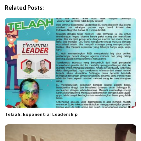
i
Related Posts:
g
a
t
i
o
n
Telaah: Exponential Leadership