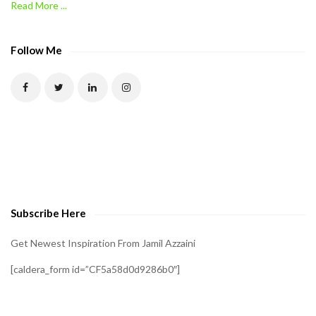
Read More ...
C
A
P
Follow Me
T
C
H
A
t
o
v
e
Subscribe Here
r
i
Get Newest Inspiration From Jamil Azzaini
f
[caldera_form id=”CF5a58d0d9286b0″]
y
t
h