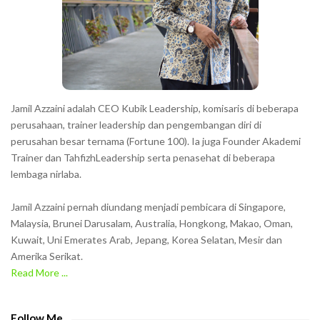
t
e
r
s
s
h
Jamil Azzaini adalah CEO Kubik Leadership, komisaris di beberapa
o
perusahaan, trainer leadership dan pengembangan diri di
w
perusahan besar ternama (Fortune 100). Ia juga Founder Akademi
Trainer dan TahfizhLeadership serta penasehat di beberapa
n
lembaga nirlaba.
i
n
Jamil Azzaini pernah diundang menjadi pembicara di Singapore,
t
Malaysia, Brunei Darusalam, Australia, Hongkong, Makao, Oman,
h
Kuwait, Uni Emerates Arab, Jepang, Korea Selatan, Mesir dan
Amerika Serikat.
e
Read More ...
C
A
P
Follow Me