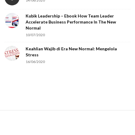
14/08/2020
y
o
Kubik Leadership – Ebook How Team Leader
u
Accelerate Business Performance In The New
a
Normal
r
10/07/2020
e
Keahlian Wajib di Era New Normal: Mengelola
h
Stress
u
16/06/2020
m
a
n
.
S
i
t