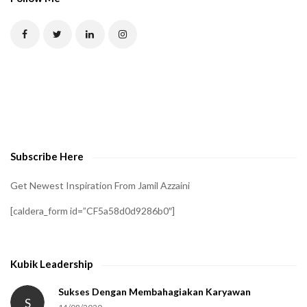
T
C
H
A
t
o
v
e
Subscribe Here
r
i
Get Newest Inspiration From Jamil Azzaini
f
[caldera_form id=”CF5a58d0d9286b0″]
y
t
h
Kubik Leadership
a
t
Sukses Dengan Membahagiakan Karyawan
S