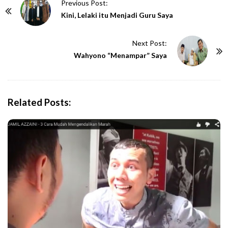
P
Previous Post:
o
Kini, Lelaki itu Menjadi Guru Saya
s
t
Next Post:
N
Wahyono “Menampar” Saya
a
v
i
Related Posts:
g
a
t
i
o
n