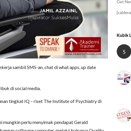
Get New
[calder
Kubik 
S
ekerja sambil SMS-an, chat di what apps, up date
ibuk di social media.
n tingkat IQ – riset The Institute of Psychiatry di
ini mungkin perlu menyimak pendapat Gerald
bangan software computer, melalui bukunya Quality