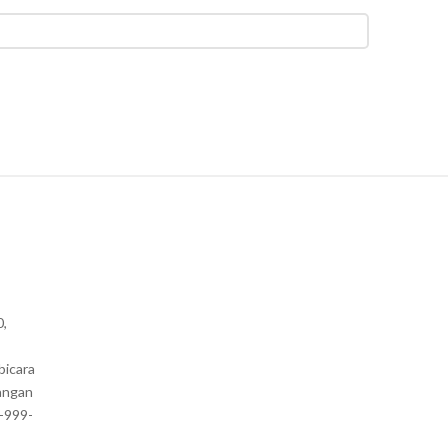
0,
bicara
angan
1-999-