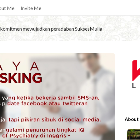
out Me
Invite Me
komitmen mewujudkan peradaban SuksesMulia
S
i
t
e
S
i
d
e
About
b
a