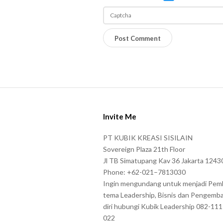
o
c
i
P
a
l
l
e
M
a
e
s
S
d
e
i
i
e
Invite Me
t
a
n
e
PT KUBIK KREASI SISILAIN
t
F
Sovereign Plaza 21th Floor
e
o
Jl TB Simatupang Kav 36 Jakarta 1243
r
Phone: +62-021–7813030
o
t
Ingin mengundang untuk menjadi Pem
t
tema Leadership, Bisnis dan Pengemb
h
e
diri hubungi Kubik Leadership 082-11
e
r
022
c