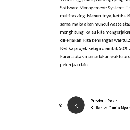
Software Management: Systems Thi
multitasking. Menurutnya, ketika 
sama, maka akan muncul waste ata
menghitung, kalau kita mengerjaka
dikerjakan, kita kehilangan waktu 
Ketika projek ketiga diambil, 50% w
karena otak memerlukan waktu pros
pekerjaan lain.
P
Previous Post:
K
o
Kuliah vs Dunia Nya
s
t