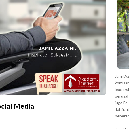
r
Jamil A
komisar
leaders
perusah
juga Fo
ocial Media
Tahfizh
beberap