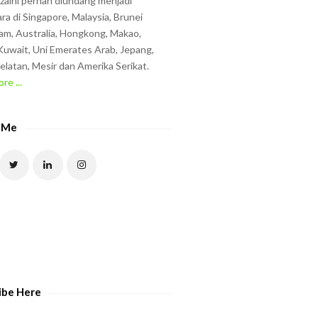
zzaini pernah diundang menjadi
ra di Singapore, Malaysia, Brunei
am, Australia, Hongkong, Makao,
uwait, Uni Emerates Arab, Jepang,
elatan, Mesir dan Amerika Serikat.
re ...
 Me
ibe Here