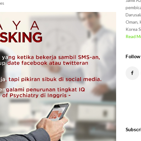
Jamil A
es
pembica
Darusal
Oman, K
Korea S
Read Mo
Follow
Subscr