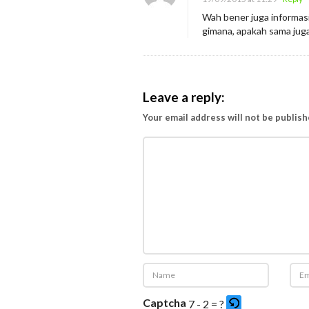
r
Wah bener juga informasin
gimana, apakah sama juga
j
a
,
T
Leave a reply:
a
Your email address will not be publish
p
i
S
i
b
u
k
d
i
S
Captcha
7 - 2 = ?