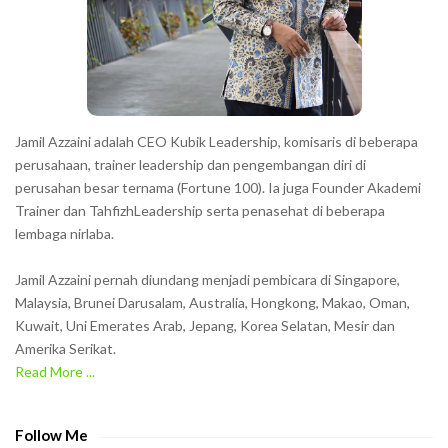
e
r
s
s
h
Jamil Azzaini adalah CEO Kubik Leadership, komisaris di beberapa
o
perusahaan, trainer leadership dan pengembangan diri di
w
perusahan besar ternama (Fortune 100). Ia juga Founder Akademi
Trainer dan TahfizhLeadership serta penasehat di beberapa
n
lembaga nirlaba.
i
n
Jamil Azzaini pernah diundang menjadi pembicara di Singapore,
t
Malaysia, Brunei Darusalam, Australia, Hongkong, Makao, Oman,
h
Kuwait, Uni Emerates Arab, Jepang, Korea Selatan, Mesir dan
Amerika Serikat.
e
Read More ...
C
A
P
Follow Me