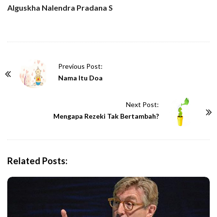
Alguskha Nalendra Pradana S
P
Previous Post:
o
Nama Itu Doa
s
t
Next Post:
N
Mengapa Rezeki Tak Bertambah?
a
v
i
Related Posts:
g
a
t
i