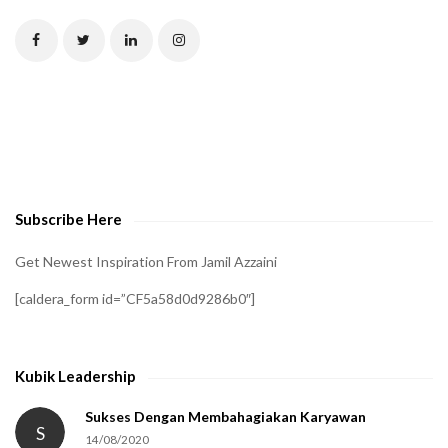
T
C
H
A
t
o
v
e
Subscribe Here
r
i
Get Newest Inspiration From Jamil Azzaini
f
[caldera_form id=”CF5a58d0d9286b0″]
y
t
h
Kubik Leadership
a
t
Sukses Dengan Membahagiakan Karyawan
S
14/08/2020
y