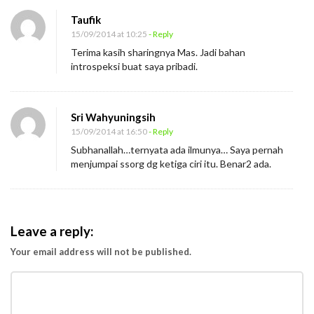
n
Taufik
K
15/09/2014 at 10:25
- Reply
e
Terima kasih sharingnya Mas. Jadi bahan
l
introspeksi buat saya pribadi.
e
l
Sri Wahyuningsih
a
15/09/2014 at 16:50
- Reply
h
Subhanallah…ternyata ada ilmunya… Saya pernah
a
menjumpai ssorg dg ketiga ciri itu. Benar2 ada.
n
E
m
Leave a reply:
o
s
Your email address will not be published.
i
d
i