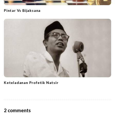
Pintar Vs Bijaksana
Keteladanan Profetik Natsir
O
2 comments