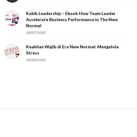
o
Kubik Leadership – Ebook How Team Leader
u
Accelerate Business Performance In The New
a
Normal
r
10/07/2020
e
Keahlian Wajib di Era New Normal: Mengelola
h
Stress
u
16/06/2020
m
a
n
.
S
i
t