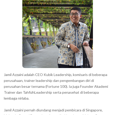
a
h
r
a
r
a
c
t
e
r
s
s
h
Jamil Azzaini adalah CEO Kubik Leadership, komisaris di beberapa
o
perusahaan, trainer leadership dan pengembangan diri di
w
perusahan besar ternama (Fortune 100). Ia juga Founder Akademi
Trainer dan TahfizhLeadership serta penasehat di beberapa
n
lembaga nirlaba.
i
n
Jamil Azzaini pernah diundang menjadi pembicara di Singapore,
t