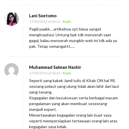
M
e
Lani Soetomo
n
17/06/2013 at 06:22
- Reply
c
Pagiii paakk… artikelnya spt biasa sangat
e
menginspirasi. Untung bpk tdk menyerah saat
l
gagal, kalau menyerah mungkin web ini tdk ada ya
pak. Tetap semangattt…..
a
K
e
Muhammad Salman Nashir
g
17/06/2013 at 06:23
- Reply
a
Seperti yang kakek Jamil tulis di Kitab ON hal 98,
g
seorang pelaut yang ulung tidak akan lahir dari laut
yang tenang.
a
Kegagalan dan kesuksesan serta berbagai macam
l
pengalaman yang akan membuat seseorang
a
menjadi expert.
Menertawakan kegagalan orang lain buat saya
n
seperti mempersiapkan tertawaan orang lain atas
kegagalan saya kelak.