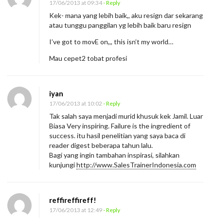
17/06/2013 at 09:34
- Reply
Kek- mana yang lebih baik,, aku resign dar sekarang
atau tunggu panggilan yg lebih baik baru resign
I’ve got to movE on,,, this isn’t my world…
Mau cepet2 tobat profesi
iyan
17/06/2013 at 10:02
- Reply
Tak salah saya menjadi murid khusuk kek Jamil. Luar
Biasa Very inspiring. Failure is the ingredient of
success. itu hasil penelitian yang saya baca di
reader digest beberapa tahun lalu.
Bagi yang ingin tambahan inspirasi, silahkan
kunjungi
http://www.SalesTrainerIndonesia.com
reffireffireff!
17/06/2013 at 12:49
- Reply