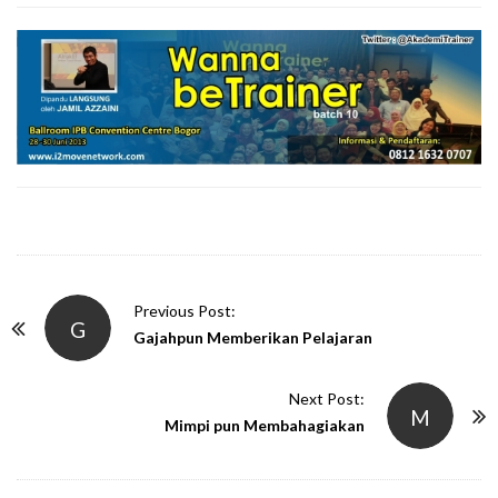
P
Previous Post:
G
o
Gajahpun Memberikan Pelajaran
s
t
Next Post:
M
N
Mimpi pun Membahagiakan
a
v