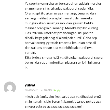
Ya spertinya mreka yg bersu’udhon adalah mereka
yg memang sinis trhadap pak purdi sedari dlu.
Orang spt itu akan mrasa menang, tenang, dan
senang melihat orang lain susah, dan mereka
mungkin akan susah,resah, dan gelisah ketika
melihat orang lain senang. Mereka brpikir kurang
luas, tdk mau melihat prbandingan sisi positif
dibalik kegagalan yg di alami pak purdi. Coba brp
banyak orang yg telah trbantu, kmudian brhasil,
dan sukses bhkan ada melebihi pak purdi nya
sendiri.
Kita brdo’a smoga hal2 yg ditujukan pak purdi sgera
beres, dan dpt mmberikan plajaran yg lbih brharga
lg.
yulyati
02/08/2013 at 04:30
- Reply
mksh pak jamil,,,aku ikut salut apa yg dihadapi org2
yg lg gagal n slalu tegar jg bangkit tanpa putus asa
smoga sukses aaaaaaaaaaaaaaaaaamin