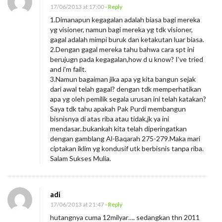
17/06/2013 at 17:00
- Reply
1.Dimanapun kegagalan adalah biasa bagi mereka
yg visioner, namun bagi mereka yg tdk visioner,
gagal adalah mimpi buruk dan ketakutan luar biasa.
2.Dengan gagal mereka tahu bahwa cara spt ini
berujugn pada kegagalan,how d u know? I’ve tried
and i’m failt.
3.Namun bagaiman jika apa yg kita bangun sejak
dari awal telah gagal? dengan tdk memperhatikan
apa yg oleh pemilik segala urusan ini telah katakan?
Saya tdk tahu apakah Pak Purdi membangun
bisnisnya di atas riba atau tidak,jk ya ini
mendasar..bukankah kita telah diperingatkan
dengan gamblang Al-Baqarah 275-279.Maka mari
ciptakan iklim yg kondusif utk berbisnis tanpa riba.
Salam Sukses Mulia.
adi
17/06/2013 at 21:47
- Reply
hutangnya cuma 12milyar…. sedangkan thn 2011