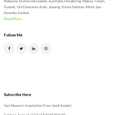
Malaysia, Brunei Darusalam, Australia, Hongkong, Makao, Oman,
h
Kuwait, Uni Emerates Arab, Jepang, Korea Selatan, Mesir dan
Amerika Serikat.
e
Read More ...
C
A
P
Follow Me
T
C
H
A
t
o
v
e
Subscribe Here
r
i
Get Newest Inspiration From Jamil Azzaini
f
[caldera_form id=”CF5a58d0d9286b0″]