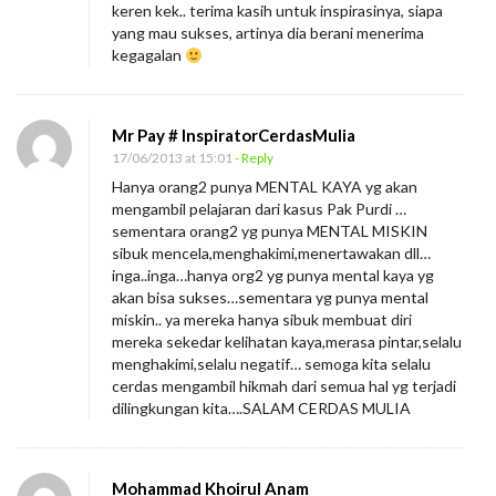
keren kek.. terima kasih untuk inspirasinya, siapa
yang mau sukses, artinya dia berani menerima
kegagalan
Mr Pay # InspiratorCerdasMulia
17/06/2013 at 15:01
- Reply
Hanya orang2 punya MENTAL KAYA yg akan
mengambil pelajaran dari kasus Pak Purdi …
sementara orang2 yg punya MENTAL MISKIN
sibuk mencela,menghakimi,menertawakan dll…
inga..inga…hanya org2 yg punya mental kaya yg
akan bisa sukses…sementara yg punya mental
miskin.. ya mereka hanya sibuk membuat diri
mereka sekedar kelihatan kaya,merasa pintar,selalu
menghakimi,selalu negatif… semoga kita selalu
cerdas mengambil hikmah dari semua hal yg terjadi
dilingkungan kita….SALAM CERDAS MULIA
Mohammad Khoirul Anam