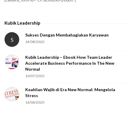
y
t
h
Kubik Leadership
a
t
Sukses Dengan Membahagiakan Karyawan
S
14/08/2020
y
o
Kubik Leadership – Ebook How Team Leader
u
Accelerate Business Performance In The New
a
Normal
r
10/07/2020
e
Keahlian Wajib di Era New Normal: Mengelola
h
Stress
u
16/06/2020
m
a
n
.