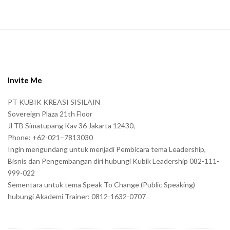
S
i
t
e
Invite Me
F
PT KUBIK KREASI SISILAIN
o
Sovereign Plaza 21th Floor
o
Jl TB Simatupang Kav 36 Jakarta 12430,
t
Phone: +62-021–7813030
e
Ingin mengundang untuk menjadi Pembicara tema Leadership,
r
Bisnis dan Pengembangan diri hubungi Kubik Leadership 082-111-
999-022
Sementara untuk tema Speak To Change (Public Speaking)
hubungi Akademi Trainer: 0812-1632-0707