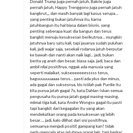
Donald Trump juga pernah jatuh, Bakrie juga
pernah jatuh, Happy Trenggono juga pernah jatuh
bangkrut,,, dan masih banyak lagi kasus serupa…
yang penting bukan jatuhnya itu, karna
jatuhbangun itu hal biasa dalam bisnis. yang
penting seberapa kuat dia bangun dan terus
bangkit menuju kesuksesan berikutnya… mungkin
jatuhnya baru satu kali, tapi jayanya sudah puluhan
kali, jadi wajar saja, sesekali rodanya jatuh berputar
ke bawah dan nanti akan naik lagi… jadi, bukan
berita yg aneh dan besar. biasa saja. jadi, baca dan
ambil nilai positifnya. nggak ada manusia yang
seperti malaikat, sukseeeeeeesssss terus,
baguuuuuuaaaa terus… pasti ada plus dan minus,
ada gagal dan suksesnya, klo istilah pak Purdie itu
kita punya jatah gagal 7x, kata Dahlan Iskan semua
pengusaha itu punya jatah gagal masing-masing,
miimal tiga kali, kata Andre Wongso gagal itu pasti
tapi bangkit dari kegagalan itu yang akan
mendekatkan orang pada kesuksesan yg lebih
besar…. jadi, kalo dilihat dari sisi positifnya,
semuanya menjadi positif, gampang kan? tidak
perlu mencela atas jatuhnya orang lain, tapi berkac,