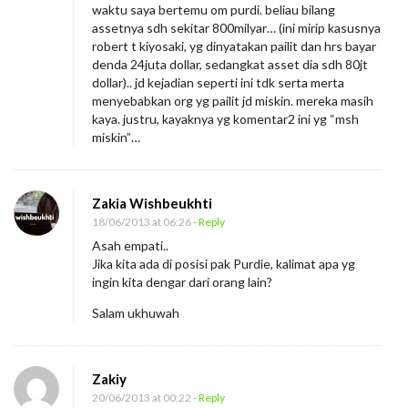
waktu saya bertemu om purdi. beliau bilang
assetnya sdh sekitar 800milyar… (ini mirip kasusnya
robert t kiyosaki, yg dinyatakan pailit dan hrs bayar
denda 24juta dollar, sedangkat asset dia sdh 80jt
dollar).. jd kejadian seperti ini tdk serta merta
menyebabkan org yg pailit jd miskin. mereka masih
kaya. justru, kayaknya yg komentar2 ini yg “msh
miskin”…
Zakia Wishbeukhti
18/06/2013 at 06:26
- Reply
Asah empati..
Jika kita ada di posisi pak Purdie, kalimat apa yg
ingin kita dengar dari orang lain?
Salam ukhuwah
Zakiy
20/06/2013 at 00:22
- Reply