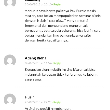
30/06/2013 at 20:10
- Reply
menurut saya berita pailitnya Pak Purdie masih
misteri, cara beliau mempopulerkan seminar bisnis
dengan istilah ” cara gila… ‘” yang terbukti
fenomenal dan mengundang orang untuk
bergabung , begitu pula sekarang, bisa jadi ini cara
beliau menularkan ilmu pamungkasnya yaitu
dengan berita kepailitannya..
Adang Ridha
05/07/2013 at 11:54
- Reply
Kegagalan akan melatih Instinc kita untuk bisa
melangkah ke depan tidak terjerumus ke lubang
yang sama.
Husin
28/07/2013 at 22:23
- Reply
Artikel yg positif n mmbangun.