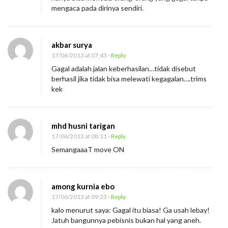
mengaca pada dirinya sendiri.
akbar surya
17/06/2013 at 07:43
- Reply
Gagal adalah jalan keberhasilan…tidak disebut
berhasil jika tidak bisa melewati kegagalan….trims
kek
mhd husni tarigan
17/06/2013 at 08:11
- Reply
SemangaaaT move ON
among kurnia ebo
17/06/2013 at 09:23
- Reply
kalo menurut saya: Gagal itu biasa! Ga usah lebay!
Jatuh bangunnya pebisnis bukan hal yang aneh.