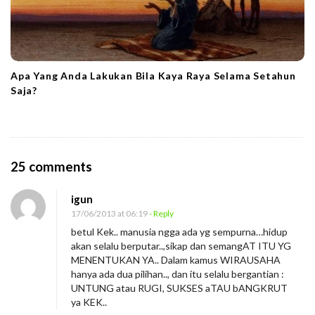
Apa Yang Anda Lakukan Bila Kaya Raya Selama Setahun
Saja?
O
25 comments
n
igun
J
17/06/2013 at 06:19
- Reply
a
betul Kek.. manusia ngga ada yg sempurna…hidup
n
akan selalu berputar..,sikap dan semangAT ITU YG
g
MENENTUKAN YA.. Dalam kamus WIRAUSAHA
hanya ada dua pilihan.., dan itu selalu bergantian :
a
UNTUNG atau RUGI, SUKSES aTAU bANGKRUT
n
ya KEK..