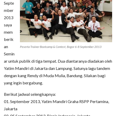
Septe
mber
2013
saya
mem
berik
an
Peserta Trainer Bootcamp & Contest, Bogor 6-8 September 2013
Semin
ar untuk publik di tiga tempat. Dua diantaranya diadakan oleh
Yatim Mandiri di Jakarta dan Lampung. Satunya lagu tandem
dengan kang Rendy di Muda Mulia, Bandung. Silakan bagi
yang ingin bergabung.
Berikut jadwal selengkapnya:
01. September 2013, Yatim Mandiri Graha RSPP Pertamina,
Jakarta
02. 05 September 2013, Bisnis Indonesia, Jakarta