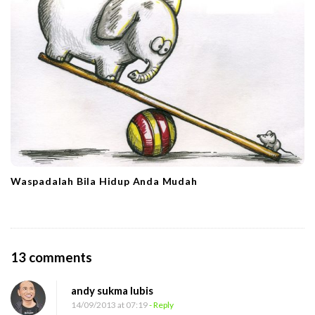
Waspadalah Bila Hidup Anda Mudah
O
13 comments
n
andy sukma lubis
J
14/09/2013 at 07:19
- Reply
a