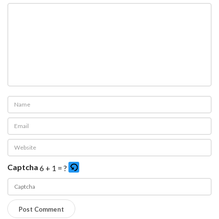
Captcha
6 + 1 = ?
P
l