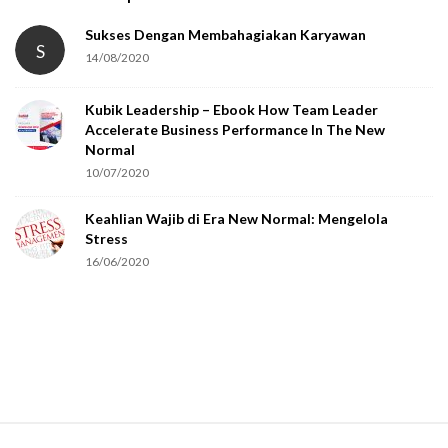
a
t
Sukses Dengan Membahagiakan Karyawan
S
14/08/2020
y
o
Kubik Leadership – Ebook How Team Leader
u
Accelerate Business Performance In The New
a
Normal
r
10/07/2020
e
Keahlian Wajib di Era New Normal: Mengelola
h
Stress
u
16/06/2020
m
a
n
.
S