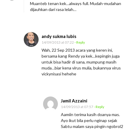
Muanteb tenan kek…always full. Mudah-mudahan
d
dijauhkan dari rasa lelah…
w
a
l
andy sukma lubis
J
14/09/2013 at 07:22
- Reply
A
Wah, 22 Sep 2013 acara yang keren ini,
S
bersama kang Rendy ya kek…kepingin juga
untuk bisa hadir di sana, mumpung masih
e
muda…biar kena virus mulia, bukannya virus
p
vickynisasi hehehe
t
e
m
Jamil Azzaini
b
14/09/2013 at 07:57
- Reply
e
Aamiin terima kasih doanya mas.
r
Ayo ikut bila perlu nginap sejak
Sabtu malam saya pingin ngobrol2
2