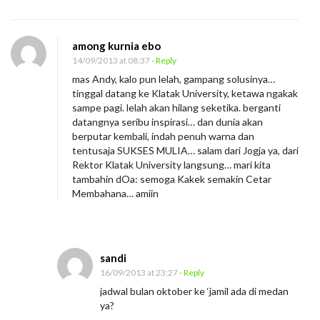
0
1
3
among kurnia ebo
14/09/2013 at 08:37
- Reply
mas Andy, kalo pun lelah, gampang solusinya…
tinggal datang ke Klatak University, ketawa ngakak
sampe pagi. lelah akan hilang seketika. berganti
datangnya seribu inspirasi… dan dunia akan
berputar kembali, indah penuh warna dan
tentusaja SUKSES MULIA… salam dari Jogja ya, dari
Rektor Klatak University langsung… mari kita
tambahin dOa: semoga Kakek semakin Cetar
Membahana… amiin
sandi
16/09/2013 at 23:27
- Reply
jadwal bulan oktober ke ‘jamil ada di medan
ya?