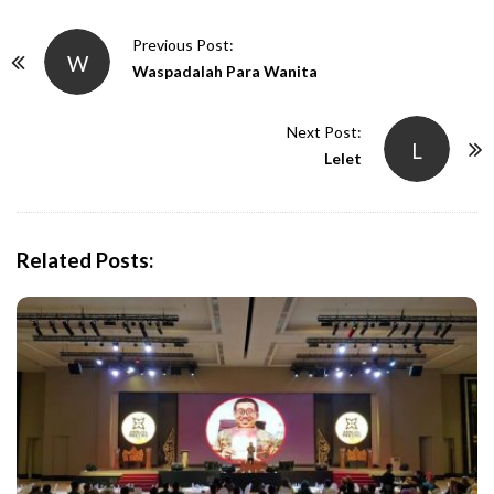
P
Previous Post:
W
o
Waspadalah Para Wanita
s
t
Next Post:
L
N
Lelet
a
v
i
Related Posts:
g
a
t
i
o
n