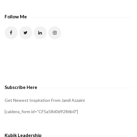
A
P
Follow Me
T
C
H
A
t
o
v
e
Subscribe Here
r
i
Get Newest Inspiration From Jamil Azzaini
f
[caldera_form id=”CF5a58d0d9286b0″]
y
t
h
Kubik Leadership