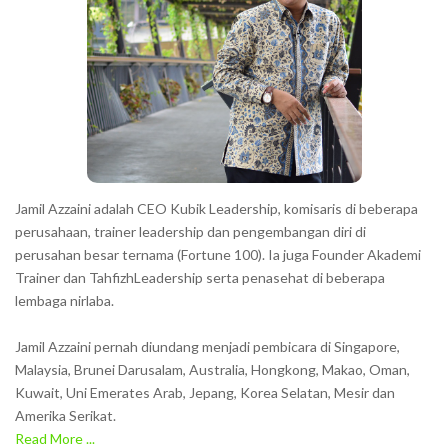
a
c
t
e
r
s
s
h
Jamil Azzaini adalah CEO Kubik Leadership, komisaris di beberapa
o
perusahaan, trainer leadership dan pengembangan diri di
w
perusahan besar ternama (Fortune 100). Ia juga Founder Akademi
Trainer dan TahfizhLeadership serta penasehat di beberapa
n
lembaga nirlaba.
i
n
Jamil Azzaini pernah diundang menjadi pembicara di Singapore,
t
Malaysia, Brunei Darusalam, Australia, Hongkong, Makao, Oman,
h
Kuwait, Uni Emerates Arab, Jepang, Korea Selatan, Mesir dan
Amerika Serikat.
e
Read More ...
C