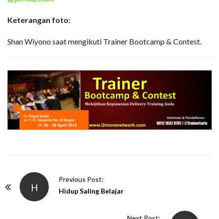
Keterangan foto:
Shan Wiyono saat mengikuti Trainer Bootcamp & Contest.
P
Previous Post:
H
o
Hidup Saling Belajar
s
t
Next Post: