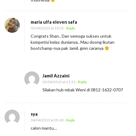
maria ulfa eleven safa
03/04/2013 at 19:55
- Reply
Congrats Shan.. Dan semoga sukses untuk
kompetisi kelas dunianya.. Mau doong ikutan
bootchamp-nya pak Jamil, gmn caranya
Jamil Azzaini
03/04/2013 at 21:21
- Reply
Silakan hub mbak Weni di 0812-1632-0707
sya
04/04/2013 at 05:43
- Reply
calon mantu…