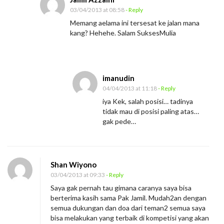
03/04/2013 at 08:58
- Reply
Memang aelama ini tersesat ke jalan mana
kang? Hehehe. Salam SuksesMulia
imanudin
04/04/2013 at 11:18
- Reply
iya Kek, salah posisi… tadinya
tidak mau di posisi paling atas…
gak pede…
Shan Wiyono
03/04/2013 at 09:33
- Reply
Saya gak pernah tau gimana caranya saya bisa
berterima kasih sama Pak Jamil. Mudah2an dengan
semua dukungan dan doa dari teman2 semua saya
bisa melakukan yang terbaik di kompetisi yang akan