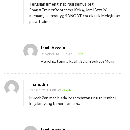
Teruslah #mengInspirasi semua org
Shan.#TrainerBootcamp Kek @JamilAzzaini
memang tempat yg SANGAT cocok utk Melejitkan
para Trainer
Jamil Azzaini
03/04/2013 at 08:56
- Reply
Hehehe, terima kasih. Salam SuksesMulia
imanudin
03/04/2013 at 08:50
- Reply
Mudah2an masih ada kesempatan untuk kembali
ke jalan yang benar… amien..
Jamil Azzaini