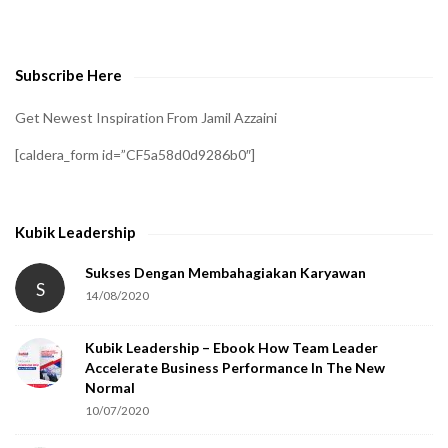
o
v
e
Subscribe Here
r
i
Get Newest Inspiration From Jamil Azzaini
f
[caldera_form id=”CF5a58d0d9286b0″]
y
t
h
Kubik Leadership
a
t
Sukses Dengan Membahagiakan Karyawan
S
14/08/2020
y
o
Kubik Leadership – Ebook How Team Leader
u
Accelerate Business Performance In The New
a
Normal
r
10/07/2020
e