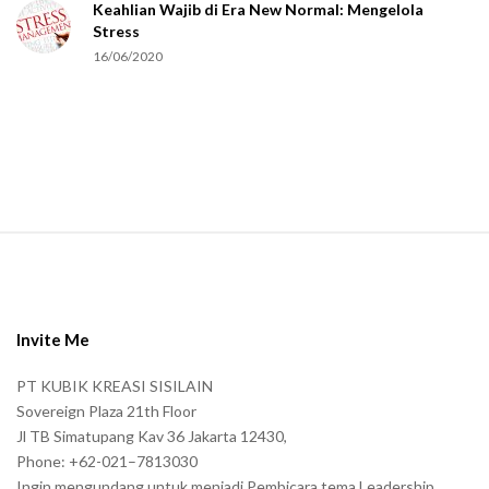
Keahlian Wajib di Era New Normal: Mengelola
h
Stress
u
16/06/2020
m
a
n
.
S
i
t
e
Invite Me
F
PT KUBIK KREASI SISILAIN
o
Sovereign Plaza 21th Floor
o
Jl TB Simatupang Kav 36 Jakarta 12430,
t
Phone: +62-021–7813030
e
Ingin mengundang untuk menjadi Pembicara tema Leadership,