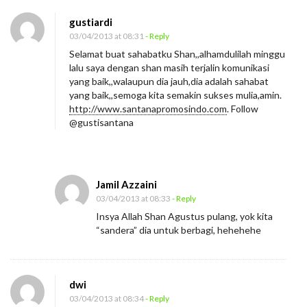
gustiardi
03/04/2013 at 08:31
- Reply
Selamat buat sahabatku Shan,,alhamdulilah minggu
lalu saya dengan shan masih terjalin komunikasi
yang baik,,walaupun dia jauh,dia adalah sahabat
yang baik,,semoga kita semakin sukses mulia,amin.
http://www.santanapromosindo.com
. Follow
@gustisantana
Jamil Azzaini
03/04/2013 at 08:33
- Reply
Insya Allah Shan Agustus pulang, yok kita
“sandera” dia untuk berbagi, hehehehe
dwi
03/04/2013 at 08:34
- Reply