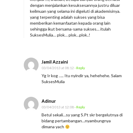
Y
dengan menjalankan kesuksesannya justru diluar
o
keilmuan yang selama ini digeluti di akademisinya.
yang terpenting adalah sukses yang bisa
u
memberikan kemanfaatan kepada orang lain
S
sehingga ikut bersama-sama sukses… itulah
SuksesMulia… plok… plok…plok..!
h
a
n
Jamil Azzaini
03/04/2013 at 08:12
- Reply
Yg Ir kog ….. Itu nyindir ya, hehehehe. Salam
SuksesMulia
Adinur
03/04/2013 at 12:08
- Reply
Betul sekali…sy yang S.Pt skr bergelutnya di
bidang pertambangan…nyambungnya
dimana yach