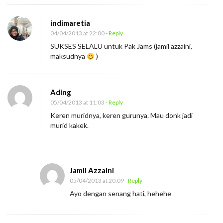
indimaretia
04/04/2013 at 22:00
- Reply
SUKSES SELALU untuk Pak Jams (jamil azzaini,
maksudnya
)
Ading
05/04/2013 at 11:03
- Reply
Keren muridnya, keren gurunya. Mau donk jadi
murid kakek.
Jamil Azzaini
05/04/2013 at 20:09
- Reply
Ayo dengan senang hati, hehehe