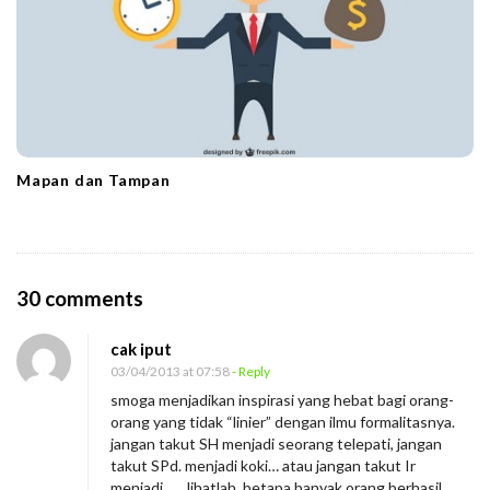
Mapan dan Tampan
O
30 comments
n
cak iput
I
03/04/2013 at 07:58
- Reply
L
smoga menjadikan inspirasi yang hebat bagi orang-
o
orang yang tidak “linier” dengan ilmu formalitasnya.
v
jangan takut SH menjadi seorang telepati, jangan
takut SPd. menjadi koki… atau jangan takut Ir
e
menjadi …., lihatlah, betapa banyak orang berhasil