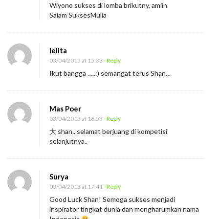
Wiyono sukses di lomba brikutny, amiin
Salam SuksesMulia
lelita
03/04/2013 at 15:33
- Reply
Ikut bangga …..:) semangat terus Shan…
Mas Poer
03/04/2013 at 16:53
- Reply
大 shan.. selamat berjuang di kompetisi
selanjutnya..
Surya
03/04/2013 at 17:41
- Reply
Good Luck Shan! Semoga sukses menjadi
inspirator tingkat dunia dan mengharumkan nama
Indonesia