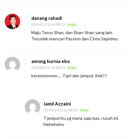
danang rahadi
03/04/2013 at 08:15
- Reply
Maju Terus Shan, dan Shan-Shan yang lain.
Teruslah mencari Passion dan Cinta Sejatimu
among kurnia ebo
03/04/2013 at 08:25
- Reply
kerennnnnnn…. 7 jari dan jempol, Kek!!!
Jamil Azzaini
03/04/2013 at 08:33
- Reply
7 jempol itu yg mana saja mas, rusuh ini.
Hehehehe