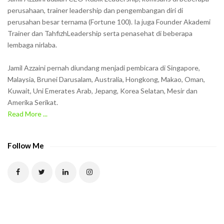
o
perusahaan, trainer leadership dan pengembangan diri di
w
perusahan besar ternama (Fortune 100). Ia juga Founder Akademi
Trainer dan TahfizhLeadership serta penasehat di beberapa
n
lembaga nirlaba.
i
n
Jamil Azzaini pernah diundang menjadi pembicara di Singapore,
t
Malaysia, Brunei Darusalam, Australia, Hongkong, Makao, Oman,
h
Kuwait, Uni Emerates Arab, Jepang, Korea Selatan, Mesir dan
Amerika Serikat.
e
Read More ...
C
A
P
Follow Me
T
C
H
A
t