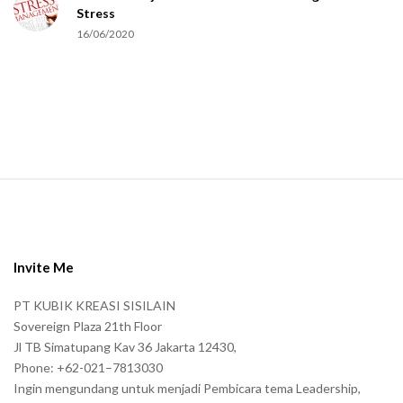
Stress
u
16/06/2020
m
a
n
.
S
i
t
e
Invite Me
F
PT KUBIK KREASI SISILAIN
o
Sovereign Plaza 21th Floor
o
Jl TB Simatupang Kav 36 Jakarta 12430,
t
Phone: +62-021–7813030
e
Ingin mengundang untuk menjadi Pembicara tema Leadership,