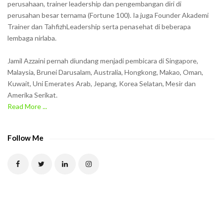
o
perusahaan, trainer leadership dan pengembangan diri di
w
perusahan besar ternama (Fortune 100). Ia juga Founder Akademi
Trainer dan TahfizhLeadership serta penasehat di beberapa
n
lembaga nirlaba.
i
n
Jamil Azzaini pernah diundang menjadi pembicara di Singapore,
t
Malaysia, Brunei Darusalam, Australia, Hongkong, Makao, Oman,
h
Kuwait, Uni Emerates Arab, Jepang, Korea Selatan, Mesir dan
Amerika Serikat.
e
Read More ...
C
A
P
Follow Me
T
C
H
A
t
o