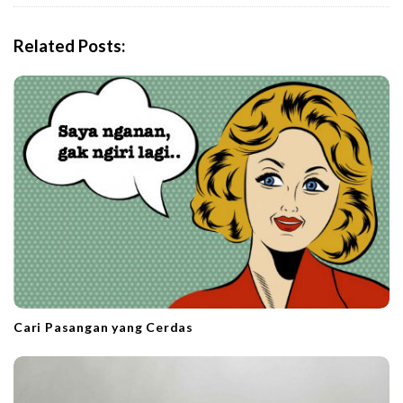
v
i
Related Posts:
g
a
t
i
o
n
Cari Pasangan yang Cerdas