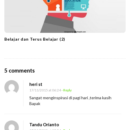
Belajar dan Terus Belajar (2)
O
5 comments
n
heri st
C
17/11/2015 at 06:24
- Reply
i
Sangat menginspirasi di pagi hari ,terima kasih
k
Bapak
a
l
Tandu Orianto
B