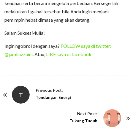
keadaan serta berani mengelola perbedaan. Bersegerlah
melakukan tiga hal tersebut bila Anda ingin menjadi
pemimpin hebat dimasa yang akan datang.
Salam SuksesMulia!
Ingin ngobrol dengan saya?
FOLLOW saya di twitter:
@jamilazzaini
. Atau,
LIKE saya di facebook
P
Previous Post:
T
o
Tendangan Energi
s
t
Next Post:
N
Tukang Tuduh
a