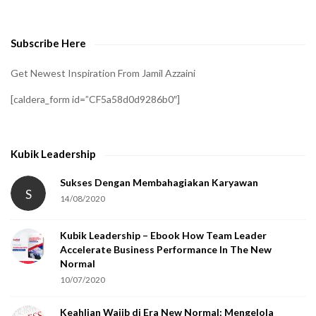
v
e
Subscribe Here
r
i
Get Newest Inspiration From Jamil Azzaini
f
[caldera_form id=”CF5a58d0d9286b0″]
y
t
h
Kubik Leadership
a
t
Sukses Dengan Membahagiakan Karyawan
S
14/08/2020
y
o
Kubik Leadership – Ebook How Team Leader
u
Accelerate Business Performance In The New
a
Normal
r
10/07/2020
e
Keahlian Wajib di Era New Normal: Mengelola
h