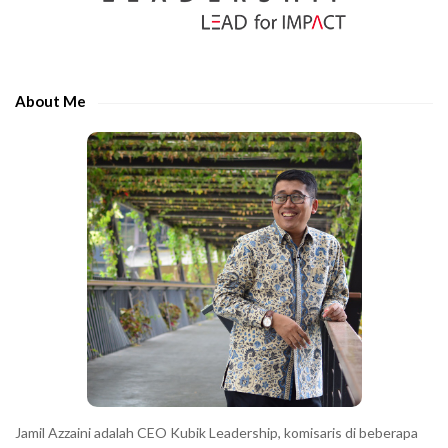
S
r
i
t
d
h
e
e
About Me
b
c
a
h
r
a
r
a
c
t
e
r
s
s
h
Jamil Azzaini adalah CEO Kubik Leadership, komisaris di beberapa