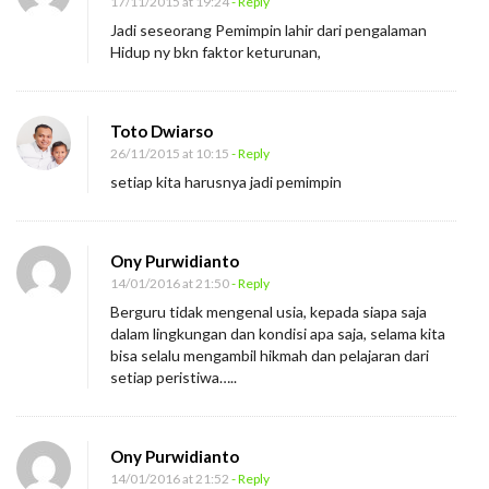
17/11/2015 at 19:24
- Reply
a
Jadi seseorang Pemimpin lahir dari pengalaman
k
Hidup ny bkn faktor keturunan,
a
l
P
Toto Dwiarso
26/11/2015 at 10:15
- Reply
e
setiap kita harusnya jadi pemimpin
m
i
m
Ony Purwidianto
p
14/01/2016 at 21:50
- Reply
i
Berguru tidak mengenal usia, kepada siapa saja
n
dalam lingkungan dan kondisi apa saja, selama kita
bisa selalu mengambil hikmah dan pelajaran dari
setiap peristiwa…..
Ony Purwidianto
14/01/2016 at 21:52
- Reply