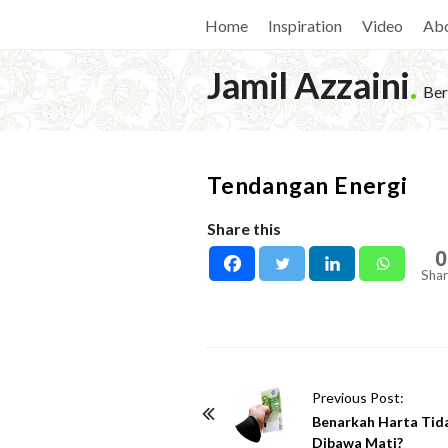
Home
Inspiration
Video
Ab
Jamil Azzaini
.
Ber
Tendangan Energi
Share this
0
Shar
P
Previous Post:
o
Benarkah Harta Tid
Dibawa Mati?