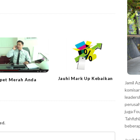
r
Jauhi Mark Up Kebaikan
pet Merah Anda
Jamil A
komisar
leaders
perusah
juga Fo
Tahfizh
ed.
beberap