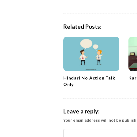
s
t
N
a
Related Posts:
v
i
g
a
t
i
Kar
Hindari No Action Talk
o
Only
n
Leave a reply:
Your email address will not be publish