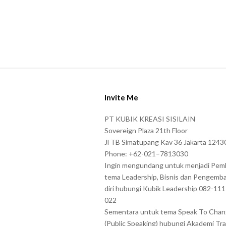
s
s
h
o
w
S
n
i
i
Invite Me
t
n
e
t
PT KUBIK KREASI SISILAIN
F
Sovereign Plaza 21th Floor
h
o
Jl TB Simatupang Kav 36 Jakarta 1243
e
Phone: +62-021–7813030
o
C
Ingin mengundang untuk menjadi Pem
t
A
tema Leadership, Bisnis dan Pengemb
e
P
diri hubungi Kubik Leadership 082-11
r
022
T
Sementara untuk tema Speak To Cha
C
(Public Speaking) hubungi Akademi Tra