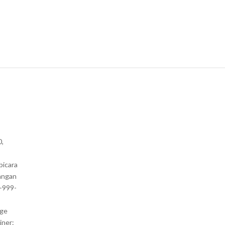
0,
bicara
angan
1-999-
nge
iner: