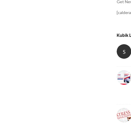
Get New
[calder
Kubik 
S