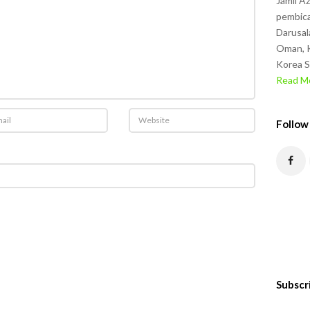
Jamil A
pembica
Darusal
Oman, K
Korea S
Read Mo
Follow
Subscr