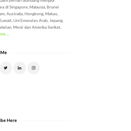
zzaini pernah diundang menjadi
ra di Singapore, Malaysia, Brunei
am, Australia, Hongkong, Makao,
uwait, Uni Emerates Arab, Jepang,
elatan, Mesir dan Amerika Serikat.
re ...
 Me
ibe Here