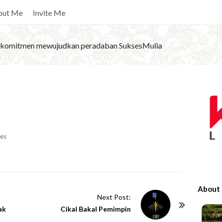
out Me
Invite Me
komitmen mewujudkan peradaban SuksesMulia
S
i
t
e
es
S
i
d
e
About
b
Next Post:
ak
Cikal Bakal Pemimpin
a