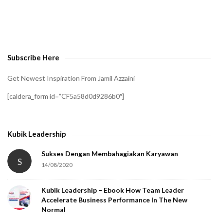
t
o
v
e
Subscribe Here
r
i
Get Newest Inspiration From Jamil Azzaini
f
[caldera_form id=”CF5a58d0d9286b0″]
y
t
h
Kubik Leadership
a
t
Sukses Dengan Membahagiakan Karyawan
S
14/08/2020
y
o
Kubik Leadership – Ebook How Team Leader
u
Accelerate Business Performance In The New
a
Normal