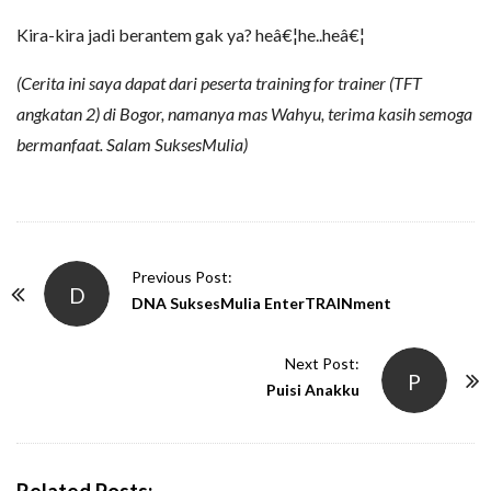
Kira-kira jadi berantem gak ya? heâ€¦he..heâ€¦
(Cerita ini saya dapat dari peserta training for trainer (TFT
angkatan 2) di Bogor, namanya mas Wahyu, terima kasih semoga
bermanfaat. Salam SuksesMulia)
P
Previous Post:
D
o
DNA SuksesMulia EnterTRAINment
s
t
Next Post:
P
N
Puisi Anakku
a
v
i