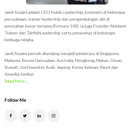
s
h
Jamil Azzaini adalah CEO Kubik Leadership, komisaris di beberapa
o
perusahaan, trainer leadership dan pengembangan diri di
w
perusahan besar ternama (Fortune 100). Ia juga Founder Akademi
Trainer dan TahfizhLeadership serta penasehat di beberapa
n
lembaga nirlaba.
i
n
Jamil Azzaini pernah diundang menjadi pembicara di Singapore,
t
Malaysia, Brunei Darusalam, Australia, Hongkong, Makao, Oman,
h
Kuwait, Uni Emerates Arab, Jepang, Korea Selatan, Mesir dan
Amerika Serikat.
e
Read More ...
C
A
P
Follow Me
T
C
H
A