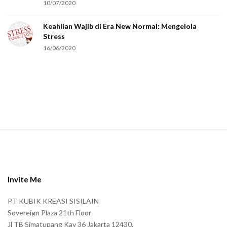
r
10/07/2020
e
Keahlian Wajib di Era New Normal: Mengelola
h
Stress
u
16/06/2020
m
a
n
.
S
i
t
e
Invite Me
F
PT KUBIK KREASI SISILAIN
o
Sovereign Plaza 21th Floor
o
Jl TB Simatupang Kav 36 Jakarta 12430,