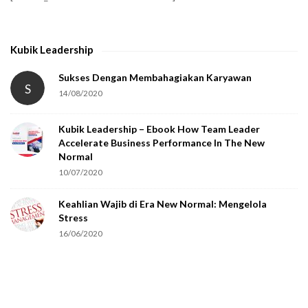
y
t
h
Kubik Leadership
a
t
Sukses Dengan Membahagiakan Karyawan
S
14/08/2020
y
o
Kubik Leadership – Ebook How Team Leader
u
Accelerate Business Performance In The New
a
Normal
r
10/07/2020
e
Keahlian Wajib di Era New Normal: Mengelola
h
Stress
u
16/06/2020
m
a
n
.