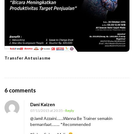
Transfer Antusiasme
O
6 comments
n
Dani Kaizen
B
07/11/2015 at 20:35
- Reply
e
@Jamil Azzaini…….Wanna Be Trainer semakin
r
bermanfaat…….. *Recommended
m