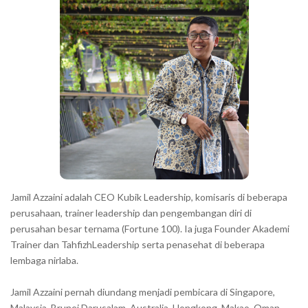
h
r
a
r
a
c
t
e
r
s
s
h
Jamil Azzaini adalah CEO Kubik Leadership, komisaris di beberapa
o
perusahaan, trainer leadership dan pengembangan diri di
w
perusahan besar ternama (Fortune 100). Ia juga Founder Akademi
Trainer dan TahfizhLeadership serta penasehat di beberapa
n
lembaga nirlaba.
i
n
Jamil Azzaini pernah diundang menjadi pembicara di Singapore,
t
Malaysia, Brunei Darusalam, Australia, Hongkong, Makao, Oman,