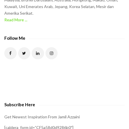
h
Kuwait, Uni Emerates Arab, Jepang, Korea Selatan, Mesir dan
Amerika Serikat.
e
Read More ...
C
A
P
Follow Me
T
C
H
A
t
o
v
e
Subscribe Here
r
i
Get Newest Inspiration From Jamil Azzaini
f
[caldera_form id=”CF5a58d0d9286b0″]