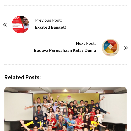
P
Previous Post:
o
Excited Banget!
s
t
Next Post:
N
Budaya Perusahaan Kelas Dunia
a
v
i
Related Posts:
g
a
t
i
o
n