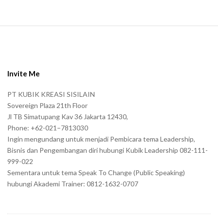
S
i
t
e
Invite Me
F
PT KUBIK KREASI SISILAIN
o
Sovereign Plaza 21th Floor
o
Jl TB Simatupang Kav 36 Jakarta 12430,
t
Phone: +62-021–7813030
e
Ingin mengundang untuk menjadi Pembicara tema Leadership,
r
Bisnis dan Pengembangan diri hubungi Kubik Leadership 082-111-
999-022
Sementara untuk tema Speak To Change (Public Speaking)
hubungi Akademi Trainer: 0812-1632-0707