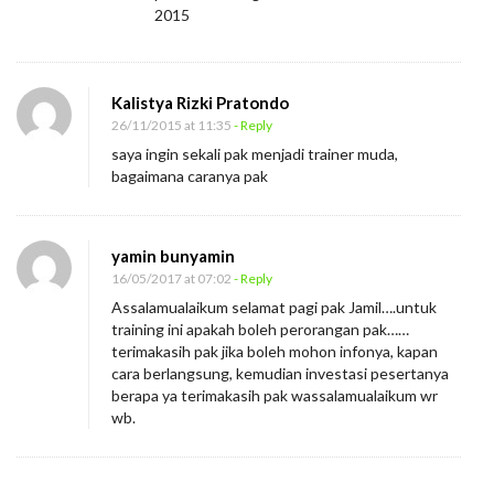
2015
Kalistya Rizki Pratondo
26/11/2015 at 11:35
- Reply
saya ingin sekali pak menjadi trainer muda,
bagaimana caranya pak
yamin bunyamin
16/05/2017 at 07:02
- Reply
Assalamualaikum selamat pagi pak Jamil….untuk
training ini apakah boleh perorangan pak……
terimakasih pak jika boleh mohon infonya, kapan
cara berlangsung, kemudian investasi pesertanya
berapa ya terimakasih pak wassalamualaikum wr
wb.