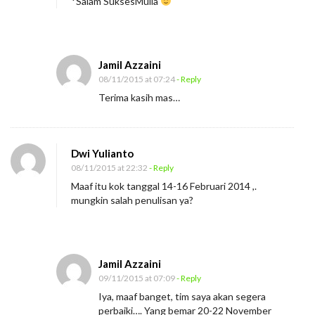
*Salam SuksesMulia
a
n
f
Jamil Azzaini
a
08/11/2015 at 07:24
- Reply
a
Terima kasih mas…
t
S
a
Dwi Yulianto
n
08/11/2015 at 22:32
- Reply
g
Maaf itu kok tanggal 14-16 Februari 2014 ,.
a
mungkin salah penulisan ya?
t
!
Jamil Azzaini
09/11/2015 at 07:09
- Reply
Iya, maaf banget, tim saya akan segera
perbaiki…. Yang bemar 20-22 November