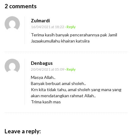
O
2 comments
n
Zulmardi
B
16/04/2021 at 18:22
- Reply
e
Terima kasih banyak pencerahannya pak Jamil
r
Jazaakumullahu khairan katsiira
b
u
Denbagus
r
20/04/2021 at 05:09
- Reply
u
Masya Allah..
R
Banyak berbuat amal sholeh..
a
Krn kita tidak tahu, amal sholeh yang mana yang
akan mendatangkan rahmat Allah..
h
Trima kasih mas
m
a
t
S
Leave a reply: