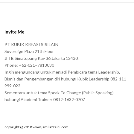
S
i
t
e
Invite Me
F
PT KUBIK KREASI SISILAIN
o
Sovereign Plaza 21th Floor
o
Jl TB Simatupang Kav 36 Jakarta 12430,
t
Phone: +62-021–7813030
e
Ingin mengundang untuk menjadi Pembicara tema Leadership,
r
Bisnis dan Pengembangan diri hubungi Kubik Leadership 082-111-
999-022
Sementara untuk tema Speak To Change (Public Speaking)
hubungi Akademi Trainer: 0812-1632-0707
copyright @ 2018 www.jamilazzaini.com