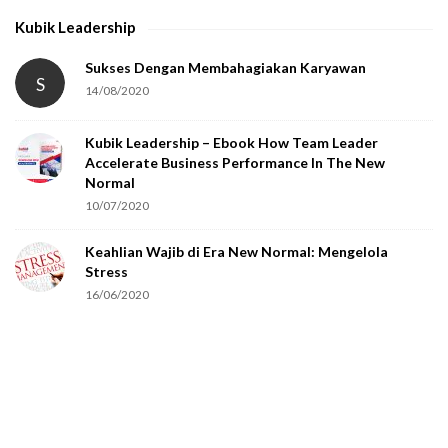
h
Kubik Leadership
a
t
Sukses Dengan Membahagiakan Karyawan
S
14/08/2020
y
o
Kubik Leadership – Ebook How Team Leader
u
Accelerate Business Performance In The New
a
Normal
r
10/07/2020
e
Keahlian Wajib di Era New Normal: Mengelola
h
Stress
u
16/06/2020
m
a
n
.