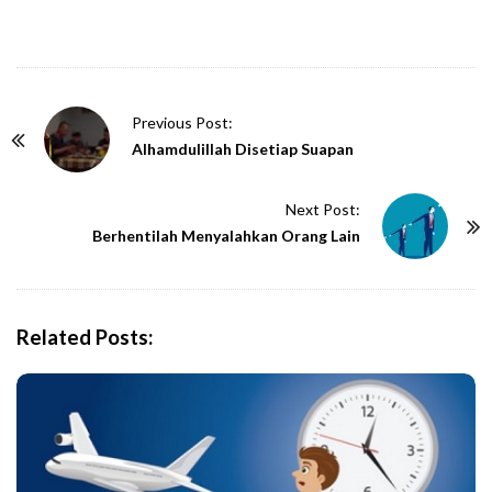
P
Previous Post:
o
Alhamdulillah Disetiap Suapan
s
t
Next Post:
N
Berhentilah Menyalahkan Orang Lain
a
v
i
Related Posts:
g
a
t
i
o