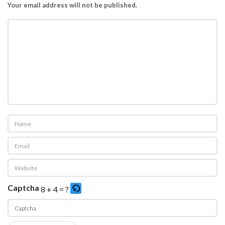
e
Your email address will not be published.
b
e
l
u
m
A
m
a
l
Captcha
8 + 4 = ?