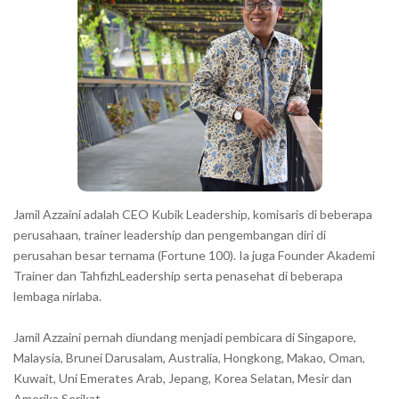
r
a
c
t
e
r
s
s
h
Jamil Azzaini adalah CEO Kubik Leadership, komisaris di beberapa
o
perusahaan, trainer leadership dan pengembangan diri di
w
perusahan besar ternama (Fortune 100). Ia juga Founder Akademi
Trainer dan TahfizhLeadership serta penasehat di beberapa
n
lembaga nirlaba.
i
n
Jamil Azzaini pernah diundang menjadi pembicara di Singapore,
t
Malaysia, Brunei Darusalam, Australia, Hongkong, Makao, Oman,
h
Kuwait, Uni Emerates Arab, Jepang, Korea Selatan, Mesir dan
Amerika Serikat.