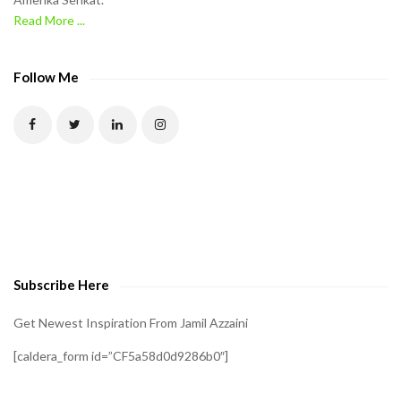
e
Read More ...
C
A
P
Follow Me
T
C
H
A
t
o
v
e
Subscribe Here
r
i
Get Newest Inspiration From Jamil Azzaini
f
[caldera_form id=”CF5a58d0d9286b0″]
y
t