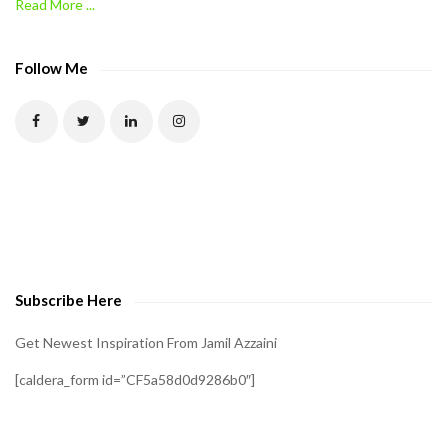
Read More ...
C
A
P
Follow Me
T
C
H
A
t
o
v
e
Subscribe Here
r
i
Get Newest Inspiration From Jamil Azzaini
f
[caldera_form id=”CF5a58d0d9286b0″]
y
t
h