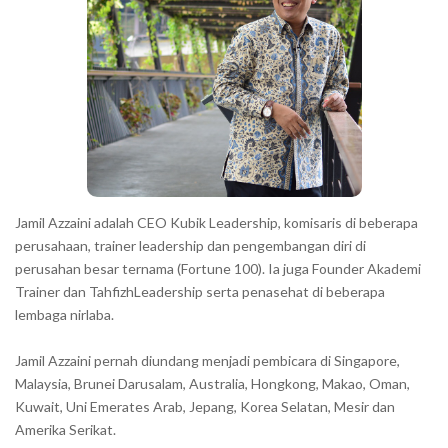
a
c
t
e
r
s
s
h
Jamil Azzaini adalah CEO Kubik Leadership, komisaris di beberapa
o
perusahaan, trainer leadership dan pengembangan diri di
w
perusahan besar ternama (Fortune 100). Ia juga Founder Akademi
Trainer dan TahfizhLeadership serta penasehat di beberapa
n
lembaga nirlaba.
i
n
Jamil Azzaini pernah diundang menjadi pembicara di Singapore,
t
Malaysia, Brunei Darusalam, Australia, Hongkong, Makao, Oman,
h
Kuwait, Uni Emerates Arab, Jepang, Korea Selatan, Mesir dan
Amerika Serikat.
e