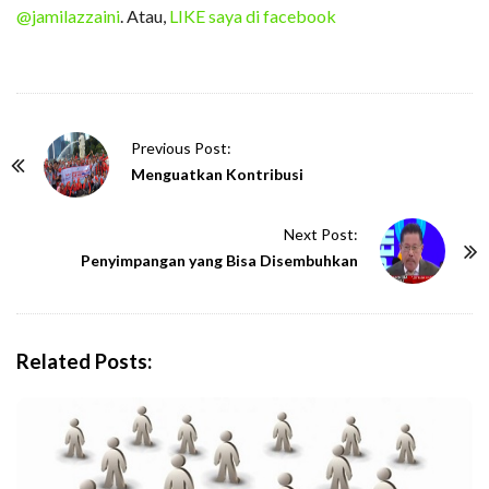
@jamilazzaini
. Atau,
LIKE saya di facebook
P
Previous Post:
o
Menguatkan Kontribusi
s
t
Next Post:
N
Penyimpangan yang Bisa Disembuhkan
a
v
i
Related Posts:
g
a
t
i