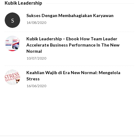
Kubik Leadership
a
t
Sukses Dengan Membahagiakan Karyawan
S
14/08/2020
y
o
Kubik Leadership – Ebook How Team Leader
u
Accelerate Business Performance In The New
a
Normal
r
10/07/2020
e
Keahlian Wajib di Era New Normal: Mengelola
h
Stress
u
16/06/2020
m
a
n
.