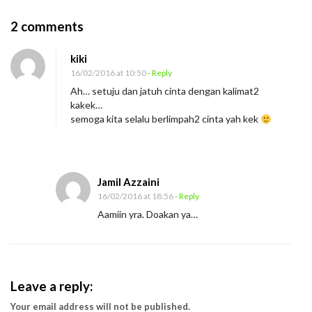
O
2 comments
n
kiki
B
16/02/2016 at 10:50
- Reply
e
Ah… setuju dan jatuh cinta dengan kalimat2
l
kakek…
a
semoga kita selalu berlimpah2 cinta yah kek
j
a
r
Jamil Azzaini
T
16/02/2016 at 18:56
- Reply
e
Aamiin yra. Doakan ya…
n
t
a
Leave a reply:
n
g
Your email address will not be published.