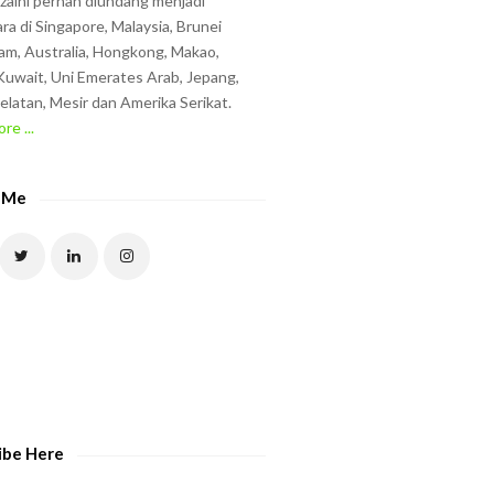
zzaini pernah diundang menjadi
ra di Singapore, Malaysia, Brunei
am, Australia, Hongkong, Makao,
uwait, Uni Emerates Arab, Jepang,
elatan, Mesir dan Amerika Serikat.
re ...
 Me
ibe Here