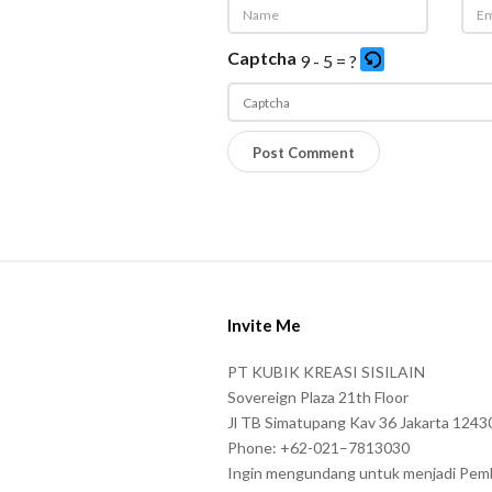
Captcha
9 - 5 = ?
P
l
e
a
s
S
e
i
e
Invite Me
t
n
e
PT KUBIK KREASI SISILAIN
t
F
Sovereign Plaza 21th Floor
e
o
Jl TB Simatupang Kav 36 Jakarta 1243
r
Phone: +62-021–7813030
o
t
Ingin mengundang untuk menjadi Pem
t