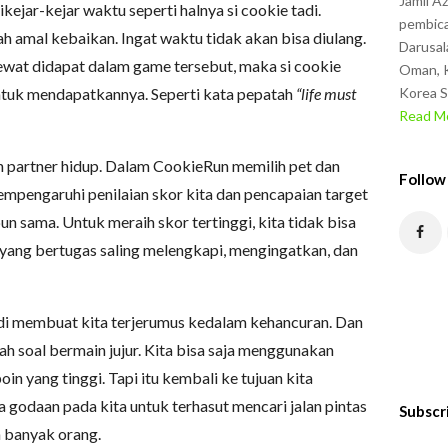
Jamil A
ejar-kejar waktu seperti halnya si cookie tadi.
pembica
 amal kebaikan. Ingat waktu tidak akan bisa diulang.
Darusal
lewat didapat dalam game tersebut, maka si cookie
Oman, K
untuk mendapatkannya. Seperti kata pepatah
“life must
Korea S
Read Mo
h partner hidup. Dalam CookieRun memilih pet dan
Follow
mpengaruhi penilaian skor kita dan pencapaian target
pun sama. Untuk meraih skor tertinggi, kita tidak bisa
r yang bertugas saling melengkapi, mengingatkan, dan
jadi membuat kita terjerumus kedalam kehancuran. Dan
lah soal bermain jujur. Kita bisa saja menggunakan
n yang tinggi. Tapi itu kembali ke tujuan kita
a godaan pada kita untuk terhasut mencari jalan pintas
Subscr
 banyak orang.