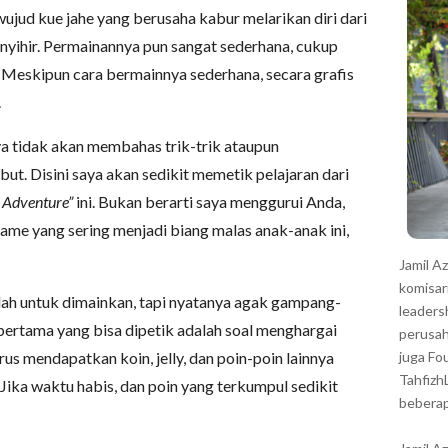
r
jud kue jahe yang berusaha kabur melarikan diri dari
nyihir. Permainannya pun sangat sederhana, cukup
 Meskipun cara bermainnya sederhana, secara grafis
.
ya tidak akan membahas trik-trik ataupun
t. Disini saya akan sedikit memetik pelajaran dari
 Adventure”
ini. Bukan berarti saya menggurui Anda,
game yang sering menjadi biang malas anak-anak ini,
Jamil A
komisar
ah untuk dimainkan, tapi nyatanya agak gampang-
leaders
 pertama yang bisa dipetik adalah soal menghargai
perusah
rus mendapatkan koin, jelly, dan poin-poin lainnya
juga Fo
Tahfizh
Jika waktu habis, dan poin yang terkumpul sedikit
beberap