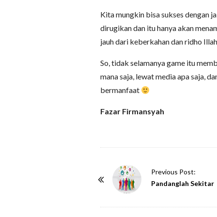
Kita mungkin bisa sukses dengan ja
dirugikan dan itu hanya akan menam
jauh dari keberkahan dan ridho Illah
So, tidak selamanya game itu membu
mana saja, lewat media apa saja, da
bermanfaat
Fazar Firmansyah
P
Previous Post:
o
Pandanglah Sekitar
s
t