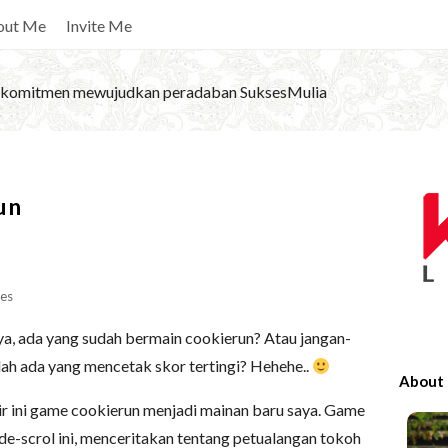
out Me
Invite Me
komitmen mewujudkan peradaban SuksesMulia
S
un
i
t
e
S
es
i
a, ada yang sudah bermain cookierun? Atau jangan-
d
ah ada yang mencetak skor tertingi? Hehehe..
e
About
b
ir ini game cookierun menjadi mainan baru saya. Game
a
ide-scrol ini, menceritakan tentang petualangan tokoh