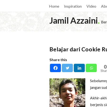
Home
Inspiration
Video
Ab
Jamil Azzaini
.
Ber
Belajar dari Cookie R
Share this
0
Shar
Sebelumny
jangan sud
Akhir-akh
berjenis s