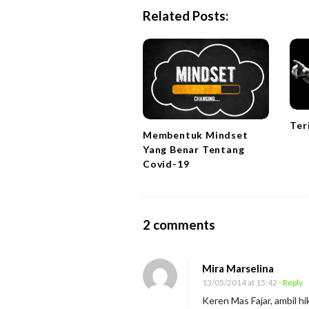
N
Related Posts:
a
v
i
g
a
t
Ter
Membentuk Mindset
i
Yang Benar Tentang
o
Covid-19
n
O
2 comments
n
B
Mira Marselina
e
13/05/2014 at 15:42
- Reply
l
Keren Mas Fajar, ambil h