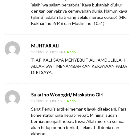
‘alaihi wa sallam bersabda,“Kaya bukanlah diukur
dengan banyaknya kemewahan dunia. Namun kaya
(ghina’) adalah hati yang selalu merasa cukup.” (HR.
Bukhari no. 6446 dan Muslim no. 1051)
MUHTAR ALI
26/08/2013 at 20:40
- Reply
TIAP KALI SAYA MENYEBUT ALHAMDULILLAH,
ALLAH SWT MENAMBAHKAN KEKAYAAN PADA
DIRI SAYA.
Sukatno Wonogiri/ Maskatno Giri
27/08/2013 at 05:23
- Reply
Sang Penulis artikel memang layak diteladani. Para
komentator juga hebat-hebat. Minimal sudah
berniat menjadi hebat. Insya Allah mereka semua
akan hidup penuh berkat, selamat di dunia dan
akherat.