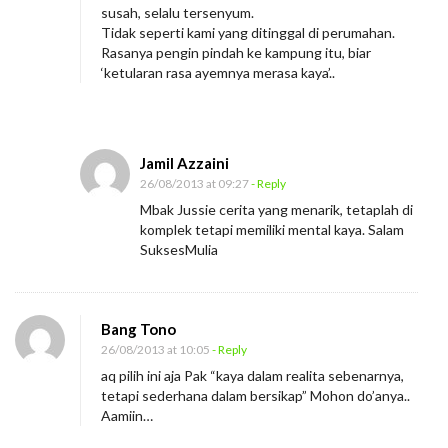
susah, selalu tersenyum.
Tidak seperti kami yang ditinggal di perumahan.
Rasanya pengin pindah ke kampung itu, biar
‘ketularan rasa ayemnya merasa kaya’..
Jamil Azzaini
26/08/2013 at 09:27
- Reply
Mbak Jussie cerita yang menarik, tetaplah di
komplek tetapi memiliki mental kaya. Salam
SuksesMulia
Bang Tono
26/08/2013 at 10:05
- Reply
aq pilih ini aja Pak “kaya dalam realita sebenarnya,
tetapi sederhana dalam bersikap” Mohon do’anya..
Aamiin…