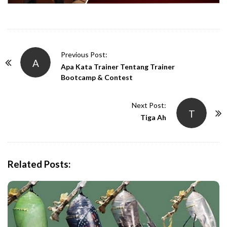
P
Previous Post:
A
o
Apa Kata Trainer Tentang Trainer
Bootcamp & Contest
s
t
Next Post:
N
T
Tiga Ah
a
v
i
g
Related Posts:
a
t
i
o