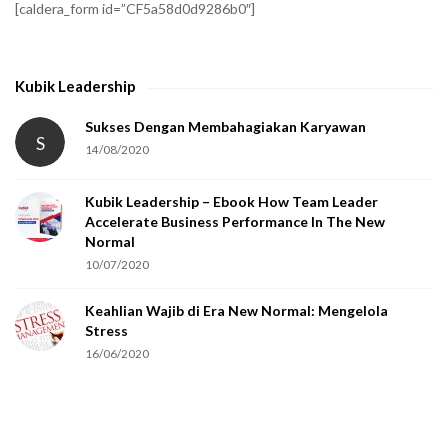
[caldera_form id=”CF5a58d0d9286b0″]
y
t
h
Kubik Leadership
a
t
Sukses Dengan Membahagiakan Karyawan
S
14/08/2020
y
o
Kubik Leadership – Ebook How Team Leader
u
Accelerate Business Performance In The New
a
Normal
r
10/07/2020
e
Keahlian Wajib di Era New Normal: Mengelola
h
Stress
u
16/06/2020
m
a
n