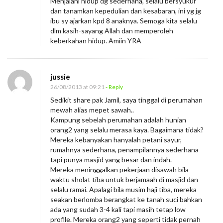
Menjalani hidup dg sederhana, selalu bersyukur
dan tanamkan kepedulian dan kesabaran, ini yg jg
ibu sy ajarkan kpd 8 anaknya. Semoga kita selalu
dlm kasih-sayang Allah dan memperoleh
keberkahan hidup. Amiin YRA
jussie
26/08/2013 at 09:21
- Reply
Sedikit share pak Jamil, saya tinggal di perumahan
mewah alias mepet sawah..
Kampung sebelah perumahan adalah hunian
orang2 yang selalu merasa kaya. Bagaimana tidak?
Mereka kebanyakan hanyalah petani sayur,
rumahnya sederhana, penampilannya sederhana
tapi punya masjid yang besar dan indah.
Mereka meninggalkan pekerjaan disawah bila
waktu sholat tiba untuk berjamaah di masjid dan
selalu ramai. Apalagi bila musim haji tiba, mereka
seakan berlomba berangkat ke tanah suci bahkan
ada yang sudah 3-4 kali tapi masih tetap low
profile. Mereka orang2 yang seperti tidak pernah