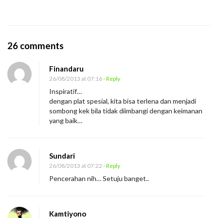
O
26 comments
n
Finandaru
B
26/08/2013 at 07:16
- Reply
a
Inspiratif…
g
dengan plat spesial, kita bisa terlena dan menjadi
a
sombong kek bila tidak diimbangi dengan keimanan
yang baik…
i
m
a
Sundari
n
26/08/2013 at 07:22
- Reply
a
Pencerahan nih… Setuju banget..
A
g
Kamtiyono
a