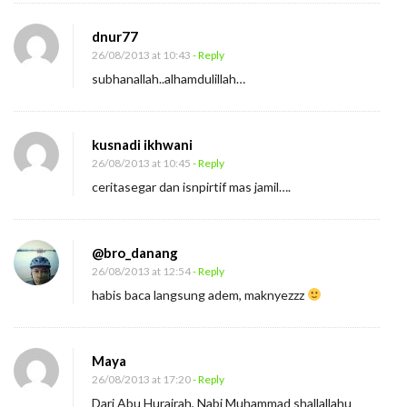
dnur77
26/08/2013 at 10:43
- Reply
subhanallah..alhamdulillah…
kusnadi ikhwani
26/08/2013 at 10:45
- Reply
ceritasegar dan isnpirtif mas jamil….
@bro_danang
26/08/2013 at 12:54
- Reply
habis baca langsung adem, maknyezzz
Maya
26/08/2013 at 17:20
- Reply
Dari Abu Hurairah, Nabi Muhammad shallallahu