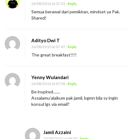
26/08/2013 at 07:33
- Reply
r
Semua berawal dari pemikiran, mindset ya Pak.
M
Shared!
e
r
a
Adityo Dwi T
26/08/2013 at 07:47
- Reply
s
The great breakfast!!!!
a
K
a
Yenny Wulandari
y
26/08/2013 at 07:58
- Reply
a
Be inspired…….
Assalamu’alaikum pak jamil, bgmn bila sy ingin
?
konsul lgs via email?
Jamil Azzaini
26/08/2013 at 09:30
- Reply