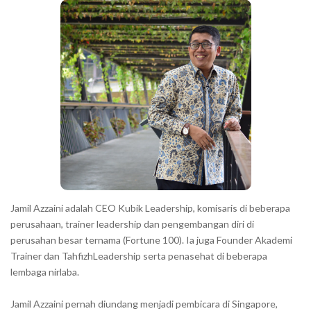
a
h
r
a
r
a
c
t
e
r
s
s
h
Jamil Azzaini adalah CEO Kubik Leadership, komisaris di beberapa
o
perusahaan, trainer leadership dan pengembangan diri di
w
perusahan besar ternama (Fortune 100). Ia juga Founder Akademi
Trainer dan TahfizhLeadership serta penasehat di beberapa
n
lembaga nirlaba.
i
n
Jamil Azzaini pernah diundang menjadi pembicara di Singapore,