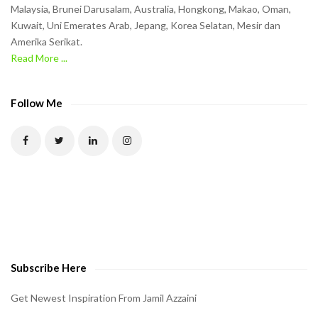
t
Malaysia, Brunei Darusalam, Australia, Hongkong, Makao, Oman,
h
Kuwait, Uni Emerates Arab, Jepang, Korea Selatan, Mesir dan
Amerika Serikat.
e
Read More ...
C
A
P
Follow Me
T
C
H
A
t
o
v
e
Subscribe Here
r
i
Get Newest Inspiration From Jamil Azzaini
f