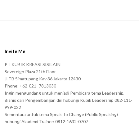
.
S
i
t
e
Invite Me
F
PT KUBIK KREASI SISILAIN
o
Sovereign Plaza 21th Floor
o
Jl TB Simatupang Kav 36 Jakarta 12430,
t
Phone: +62-021–7813030
e
Ingin mengundang untuk menjadi Pembicara tema Leadership,
r
Bisnis dan Pengembangan diri hubungi Kubik Leadership 082-111-
999-022
Sementara untuk tema Speak To Change (Public Speaking)
hubungi Akademi Trainer: 0812-1632-0707