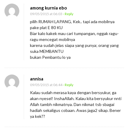
among kurnia ebo
09/05/2015 at 06:03
- Reply
pilih RUMAH LAPANG, Kek.. tapi ada mobilnya
pake plat E 80 KU
Biar kalo kakek mau cari tumpangan, nggak ragu-
ragu mencegat mobilnya
karena sudah jelas siapa yang punya; orang yang
suka MEMBANTU
bukan Pembantu lo ya
annisa
09/05/2015 at 06:44
- Reply
Kalau sudah merasa kaya dengan bersyukur, ga
akan nyesel! InshaAllah. Kalau kita bersyukur nnti
Allah tambh nikmatnya. Dan nikmat tsb sbagai
hadiah sekaligus cobaan. Awas jaga2 sikap. Bener
ya kek??