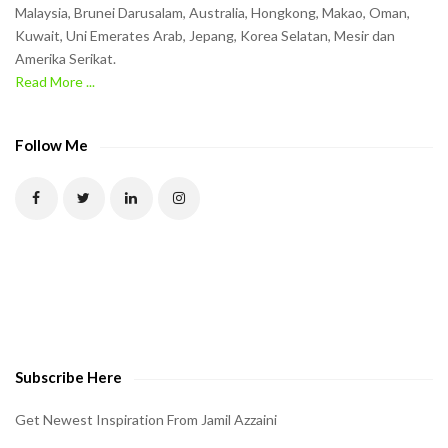
t
Malaysia, Brunei Darusalam, Australia, Hongkong, Makao, Oman,
h
Kuwait, Uni Emerates Arab, Jepang, Korea Selatan, Mesir dan
Amerika Serikat.
e
Read More ...
C
A
P
Follow Me
T
C
H
A
t
o
v
e
Subscribe Here
r
i
Get Newest Inspiration From Jamil Azzaini
f