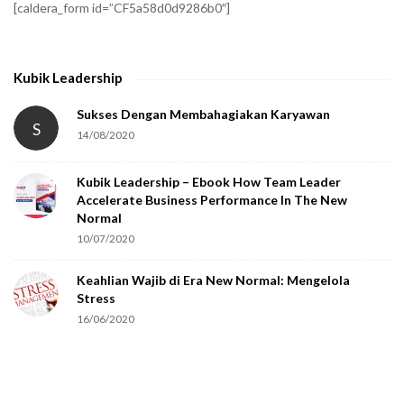
[caldera_form id=”CF5a58d0d9286b0″]
y
t
h
Kubik Leadership
a
t
Sukses Dengan Membahagiakan Karyawan
S
14/08/2020
y
o
Kubik Leadership – Ebook How Team Leader
u
Accelerate Business Performance In The New
a
Normal
r
10/07/2020
e
Keahlian Wajib di Era New Normal: Mengelola
h
Stress
u
16/06/2020
m
a
n