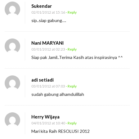
n
Sukendar
02/01/2012 at 15:16
- Reply
e
sip..siap gabung….
s
i
a
Nani MARYANI
03/01/2012 at 02:23
- Reply
Siap pak Jamil..Terima Kasih atas inspirasinya ^^
adi setiadi
03/01/2012 at 07:03
- Reply
sudah gabung alhamdulillah
Herry Wijaya
04/01/2012 at 10:40
- Reply
Mari kita Raih RESOLUSI 2012