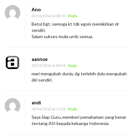
n
Ano
A
02/01/2012 at 08:35
- Reply
y
Betul bgt, semoga kt tdk egois memikirkan dr
o
sendiri.
I
Salam sukses mulia untk semua.
n
s
aannoe
p
02/01/2012 at 09:01
- Reply
i
mari mengubah dunia, dg terlebih dulu mengubah
r
diri sendiri.
a
s
andi
i
02/01/2012 at 11:05
- Reply
I
Saya Siap Guru..memberi pemahaman yang benar
n
tentang ASI kepada keluarga Indonesia.
d
o