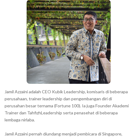
a
h
r
a
r
a
c
t
e
r
s
s
h
Jamil Azzaini adalah CEO Kubik Leadership, komisaris di beberapa
o
perusahaan, trainer leadership dan pengembangan diri di
w
perusahan besar ternama (Fortune 100). Ia juga Founder Akademi
Trainer dan TahfizhLeadership serta penasehat di beberapa
n
lembaga nirlaba.
i
n
Jamil Azzaini pernah diundang menjadi pembicara di Singapore,