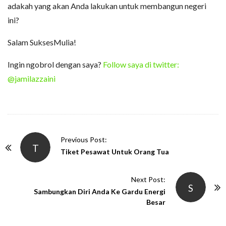
adakah yang akan Anda lakukan untuk membangun negeri
ini?
Salam SuksesMulia!
Ingin ngobrol dengan saya?
Follow saya di twitter:
@jamilazzaini
P
Previous Post:
T
o
Tiket Pesawat Untuk Orang Tua
s
t
Next Post:
S
N
Sambungkan Diri Anda Ke Gardu Energi
Besar
a
v