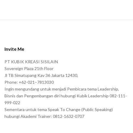
.
S
i
t
e
Invite Me
F
PT KUBIK KREASI SISILAIN
o
Sovereign Plaza 21th Floor
o
Jl TB Simatupang Kav 36 Jakarta 12430,
t
Phone: +62-021–7813030
e
Ingin mengundang untuk menjadi Pembicara tema Leadership,
r
Bisnis dan Pengembangan diri hubungi Kubik Leadership 082-111-
999-022
Sementara untuk tema Speak To Change (Public Speaking)
hubungi Akademi Trainer: 0812-1632-0707