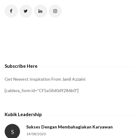
T
C
H
A
t
o
v
e
Subscribe Here
r
i
Get Newest Inspiration From Jamil Azzaini
f
[caldera_form id=”CF5a58d0d9286b0″]
y
t
h
Kubik Leadership
a
t
Sukses Dengan Membahagiakan Karyawan
S
14/08/2020
y