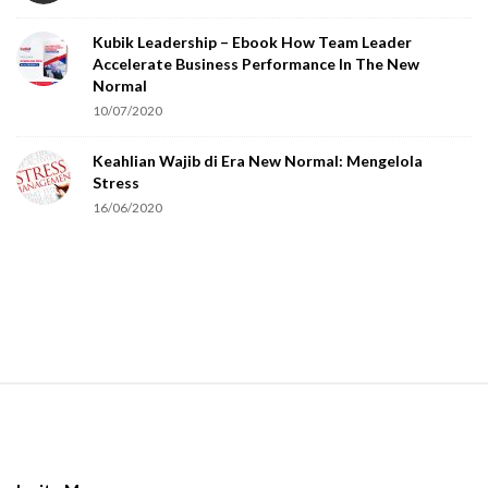
o
Kubik Leadership – Ebook How Team Leader
u
Accelerate Business Performance In The New
a
Normal
r
10/07/2020
e
Keahlian Wajib di Era New Normal: Mengelola
h
Stress
u
16/06/2020
m
a
n
.
S
i
t
e