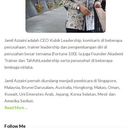
e
r
s
s
h
Jamil Azzaini adalah CEO Kubik Leadership, komisaris di beberapa
o
perusahaan, trainer leadership dan pengembangan diri di
w
perusahan besar ternama (Fortune 100). Ia juga Founder Akademi
Trainer dan TahfizhLeadership serta penasehat di beberapa
n
lembaga nirlaba.
i
n
Jamil Azzaini pernah diundang menjadi pembicara di Singapore,
t
Malaysia, Brunei Darusalam, Australia, Hongkong, Makao, Oman,
h
Kuwait, Uni Emerates Arab, Jepang, Korea Selatan, Mesir dan
Amerika Serikat.
e
Read More ...
C
A
P
Follow Me