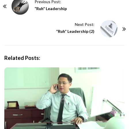
P
Previous Post:
o
“Ruh” Leadership
s
t
Next Post:
N
“Ruh” Leadership (2)
a
v
i
Related Posts:
g
a
t
i
o
n