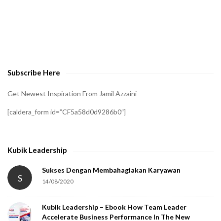
A
t
o
v
e
Subscribe Here
r
i
Get Newest Inspiration From Jamil Azzaini
f
[caldera_form id=”CF5a58d0d9286b0″]
y
t
h
Kubik Leadership
a
t
Sukses Dengan Membahagiakan Karyawan
S
14/08/2020
y
o
Kubik Leadership – Ebook How Team Leader
u
Accelerate Business Performance In The New