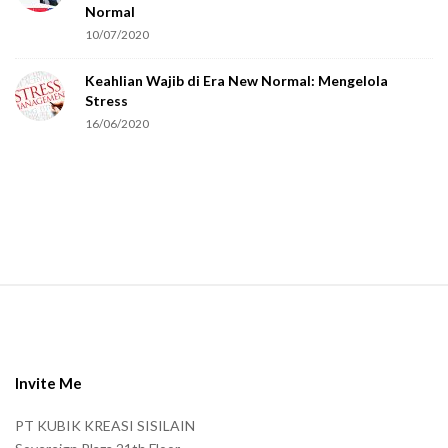
a
Normal
r
10/07/2020
e
Keahlian Wajib di Era New Normal: Mengelola
h
Stress
u
16/06/2020
m
a
n
.
S
i
t
e
Invite Me
F
PT KUBIK KREASI SISILAIN
o