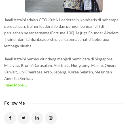
s
s
h
Jamil Azzaini adalah CEO Kubik Leadership, komisaris di beberapa
o
perusahaan, trainer leadership dan pengembangan diri di
w
perusahan besar ternama (Fortune 100). Ia juga Founder Akademi
Trainer dan TahfizhLeadership serta penasehat di beberapa
n
lembaga nirlaba.
i
n
Jamil Azzaini pernah diundang menjadi pembicara di Singapore,
t
Malaysia, Brunei Darusalam, Australia, Hongkong, Makao, Oman,
h
Kuwait, Uni Emerates Arab, Jepang, Korea Selatan, Mesir dan
Amerika Serikat.
e
Read More ...
C
A
P
Follow Me
T
C
H