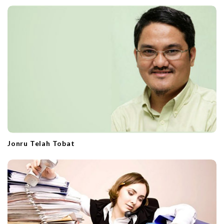
a
t
i
o
n
Jonru Telah Tobat