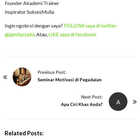
Founder Akademi Trainer
Inspirator SuksesMulia
Ingin ngobrol dengan saya?
FOLLOW saya di twitter:
@jamilazzaini
. Atau,
LIKE saya di facebook
P
Previous Post:
o
Seminar Motivasi di Pegadaian
s
t
Next Post:
A
N
Apa Ciri Khas Anda?
a
v
i
Related Posts:
g