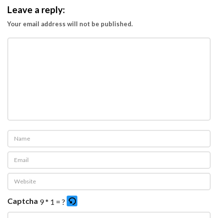
Leave a reply:
i
n
Your email address will not be published.
P
e
n
g
g
e
r
a
k
K
o
m
u
Captcha
9 * 1 = ?
n