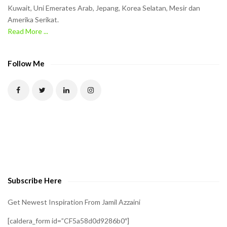
h
Kuwait, Uni Emerates Arab, Jepang, Korea Selatan, Mesir dan
Amerika Serikat.
e
Read More ...
C
A
P
Follow Me
T
C
H
A
t
o
v
e
Subscribe Here
r
i
Get Newest Inspiration From Jamil Azzaini
f
[caldera_form id=”CF5a58d0d9286b0″]
y