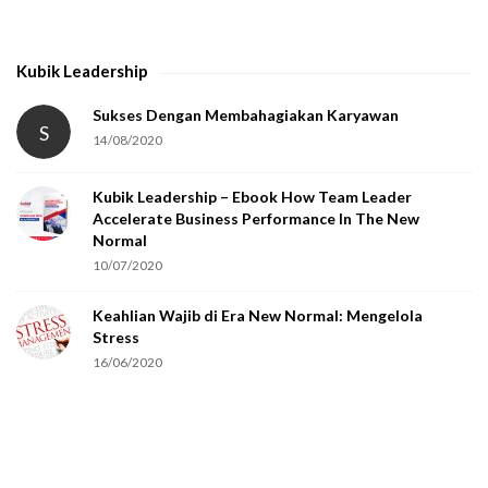
t
h
Kubik Leadership
a
t
Sukses Dengan Membahagiakan Karyawan
S
14/08/2020
y
o
Kubik Leadership – Ebook How Team Leader
u
Accelerate Business Performance In The New
a
Normal
r
10/07/2020
e
Keahlian Wajib di Era New Normal: Mengelola
h
Stress
u
16/06/2020
m
a
n
.