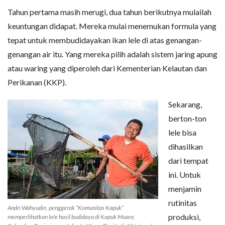
Tahun pertama masih merugi, dua tahun berikutnya mulailah
keuntungan didapat. Mereka mulai menemukan formula yang
tepat untuk membudidayakan ikan lele di atas genangan-
genangan air itu. Yang mereka pilih adalah sistem jaring apung
atau waring yang diperoleh dari Kementerian Kelautan dan
Perikanan (KKP).
Sekarang,
berton-ton
lele bisa
dihasilkan
dari tempat
ini. Untuk
menjamin
rutinitas
Andri Wahyudin, penggerak “Komunitas Kapuk”
produksi,
memperlihatkan lele hasil budidaya di Kapuk Muara,