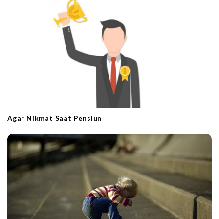
t
i
o
n
Agar Nikmat Saat Pensiun