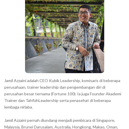
h
r
a
r
a
c
t
e
r
s
s
h
Jamil Azzaini adalah CEO Kubik Leadership, komisaris di beberapa
o
perusahaan, trainer leadership dan pengembangan diri di
w
perusahan besar ternama (Fortune 100). Ia juga Founder Akademi
Trainer dan TahfizhLeadership serta penasehat di beberapa
n
lembaga nirlaba.
i
n
Jamil Azzaini pernah diundang menjadi pembicara di Singapore,
t
Malaysia, Brunei Darusalam, Australia, Hongkong, Makao, Oman,