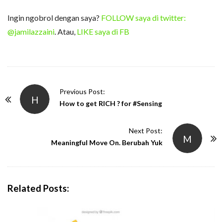
Ingin ngobrol dengan saya?
FOLLOW saya di twitter:
@jamilazzaini
. Atau,
LIKE saya di FB
P
Previous Post:
H
o
How to get RICH ? for #Sensing
s
t
Next Post:
M
N
Meaningful Move On. Berubah Yuk
a
v
i
Related Posts:
g
a