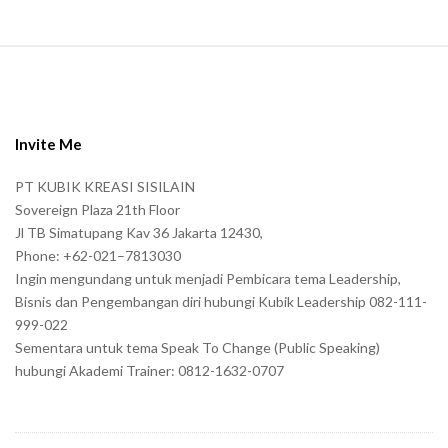
S
i
t
e
Invite Me
F
PT KUBIK KREASI SISILAIN
o
Sovereign Plaza 21th Floor
o
Jl TB Simatupang Kav 36 Jakarta 12430,
t
Phone: +62-021–7813030
e
Ingin mengundang untuk menjadi Pembicara tema Leadership,
r
Bisnis dan Pengembangan diri hubungi Kubik Leadership 082-111-
999-022
Sementara untuk tema Speak To Change (Public Speaking)
hubungi Akademi Trainer: 0812-1632-0707