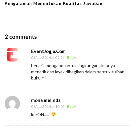
Pengalaman Menentukan Kualitas Jawaban
O
2 comments
n
EventJogja.Com
A
06/11/2014 at 09:54
- Reply
n
benar2 mengabdi untuk lingkungan, ilmunya
d
menarik dan layak dibagikan dalam bentuk tulisan
r
buku ^^
i
W
mona melinda
a
06/11/2014 at 10:05
- Reply
h
kerON……
y
u
d