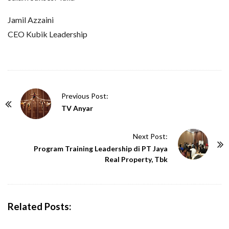
Jamil Azzaini
CEO Kubik Leadership
P
Previous Post:
o
TV Anyar
s
t
Next Post:
N
Program Training Leadership di PT Jaya
Real Property, Tbk
a
v
i
g
Related Posts:
a