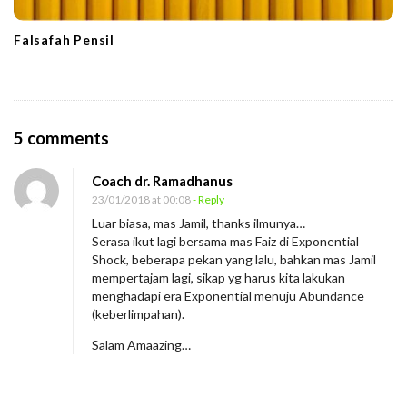
Falsafah Pensil
O
5 comments
n
Coach dr. Ramadhanus
A
23/01/2018 at 00:08
- Reply
b
Luar biasa, mas Jamil, thanks ilmunya…
u
Serasa ikut lagi bersama mas Faiz di Exponential
n
Shock, beberapa pekan yang lalu, bahkan mas Jamil
mempertajam lagi, sikap yg harus kita lakukan
d
menghadapi era Exponential menuju Abundance
a
(keberlimpahan).
n
Salam Amaazing…
c
e