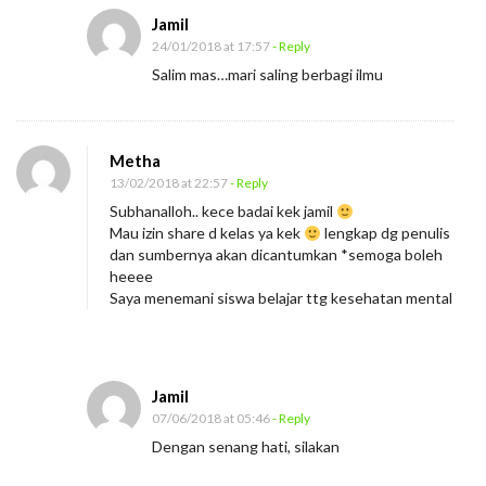
M
Jamil
i
24/01/2018 at 17:57
- Reply
n
Salim mas…mari saling berbagi ilmu
d
s
e
Metha
t
13/02/2018 at 22:57
- Reply
A
Subhanalloh.. kece badai kek jamil
d
Mau izin share d kelas ya kek
lengkap dg penulis
dan sumbernya akan dicantumkan *semoga boleh
a
heeee
l
Saya menemani siswa belajar ttg kesehatan mental
a
h
M
Jamil
o
07/06/2018 at 05:46
- Reply
d
Dengan senang hati, silakan
a