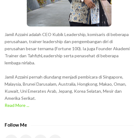
r
s
s
h
Jamil Azzaini adalah CEO Kubik Leadership, komisaris di beberapa
o
perusahaan, trainer leadership dan pengembangan diri di
w
perusahan besar ternama (Fortune 100). Ia juga Founder Akademi
Trainer dan TahfizhLeadership serta penasehat di beberapa
n
lembaga nirlaba.
i
n
Jamil Azzaini pernah diundang menjadi pembicara di Singapore,
t
Malaysia, Brunei Darusalam, Australia, Hongkong, Makao, Oman,
h
Kuwait, Uni Emerates Arab, Jepang, Korea Selatan, Mesir dan
Amerika Serikat.
e
Read More ...
C
A
P
Follow Me
T