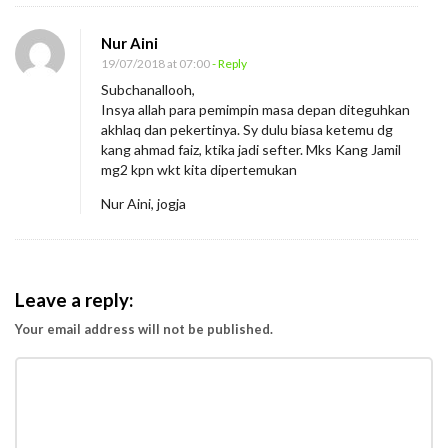
l
B
Nur Aini
a
19/07/2018 at 07:00
- Reply
Subchanallooh,
g
Insya allah para pemimpin masa depan diteguhkan
i
akhlaq dan pekertinya. Sy dulu biasa ketemu dg
P
kang ahmad faiz, ktika jadi sefter. Mks Kang Jamil
mg2 kpn wkt kita dipertemukan
e
m
Nur Aini, jogja
e
n
a
Leave a reply:
n
Your email address will not be published.
g
d
i
E
r