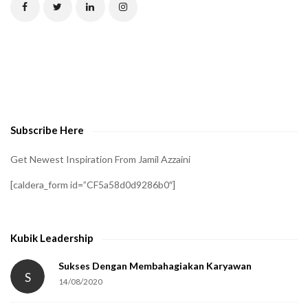
C
H
A
t
o
v
e
Subscribe Here
r
i
Get Newest Inspiration From Jamil Azzaini
f
[caldera_form id=”CF5a58d0d9286b0″]
y
t
h
Kubik Leadership
a
t
Sukses Dengan Membahagiakan Karyawan
S
14/08/2020
y
o