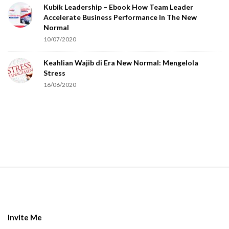
Kubik Leadership – Ebook How Team Leader
u
Accelerate Business Performance In The New
a
Normal
r
10/07/2020
e
Keahlian Wajib di Era New Normal: Mengelola
h
Stress
u
16/06/2020
m
a
n
.
S
i
t
e
Invite Me
F