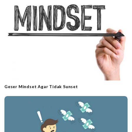
t
i
o
n
Geser Mindset Agar Tidak Sunset