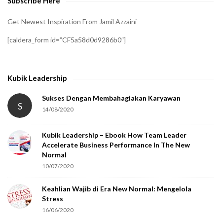
Subscribe Here
r
i
Get Newest Inspiration From Jamil Azzaini
f
[caldera_form id=”CF5a58d0d9286b0″]
y
t
h
Kubik Leadership
a
t
Sukses Dengan Membahagiakan Karyawan
S
14/08/2020
y
o
Kubik Leadership – Ebook How Team Leader
u
Accelerate Business Performance In The New
a
Normal
r
10/07/2020
e
Keahlian Wajib di Era New Normal: Mengelola
h
Stress
u
16/06/2020
m