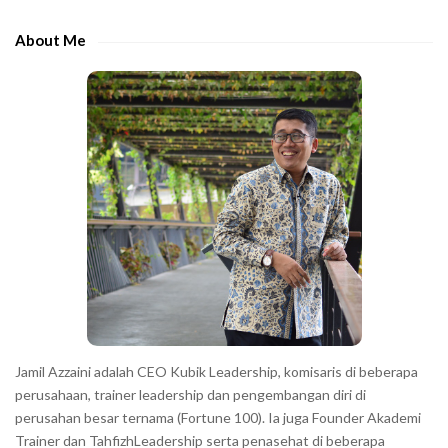
d
h
e
e
About Me
b
c
a
h
r
a
r
a
c
t
e
r
s
s
h
Jamil Azzaini adalah CEO Kubik Leadership, komisaris di beberapa
o
perusahaan, trainer leadership dan pengembangan diri di
w
perusahan besar ternama (Fortune 100). Ia juga Founder Akademi
Trainer dan TahfizhLeadership serta penasehat di beberapa
n