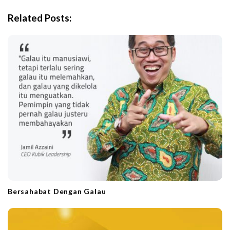
i
Related Posts:
g
a
t
i
o
n
Bersahabat Dengan Galau