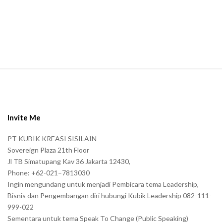
a
n
.
S
i
t
e
Invite Me
F
PT KUBIK KREASI SISILAIN
o
Sovereign Plaza 21th Floor
o
Jl TB Simatupang Kav 36 Jakarta 12430,
t
Phone: +62-021–7813030
e
Ingin mengundang untuk menjadi Pembicara tema Leadership,
r
Bisnis dan Pengembangan diri hubungi Kubik Leadership 082-111-
999-022
Sementara untuk tema Speak To Change (Public Speaking)