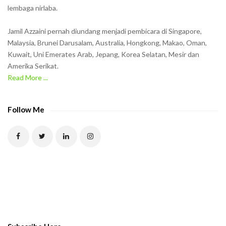
lembaga nirlaba.
i
n
Jamil Azzaini pernah diundang menjadi pembicara di Singapore,
t
Malaysia, Brunei Darusalam, Australia, Hongkong, Makao, Oman,
h
Kuwait, Uni Emerates Arab, Jepang, Korea Selatan, Mesir dan
Amerika Serikat.
e
Read More ...
C
A
P
Follow Me
T
C
H
A
t
o
v
e