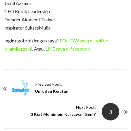
Jamil Azzaini
CEO Kubik Leadership
Founder Akademi Trainer
Inspirator SuksesMulia
Ingin ngobrol dengan saya?
FOLLOW saya di twitter:
@jamilazzaini
. Atau,
LIKE saya di facebook
P
Previous Post:
o
Unik dan Kejutan
s
t
Next Post:
3
N
3 Kiat Memimpin Karyawan Gen Y
a
v