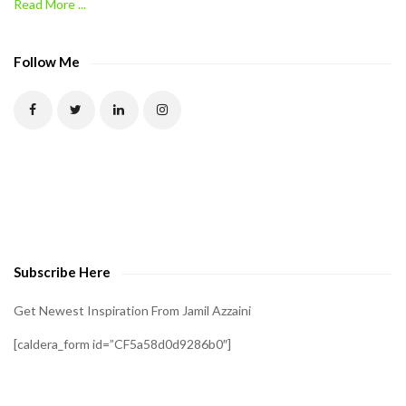
Read More ...
C
A
P
Follow Me
T
C
H
A
t
o
v
e
Subscribe Here
r
i
Get Newest Inspiration From Jamil Azzaini
f
[caldera_form id=”CF5a58d0d9286b0″]
y
t
h