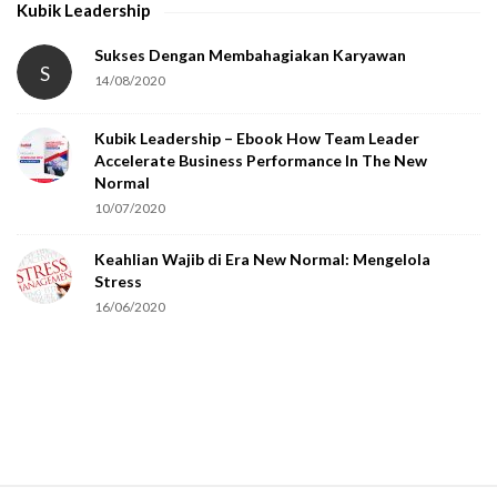
Kubik Leadership
a
t
Sukses Dengan Membahagiakan Karyawan
S
14/08/2020
y
o
Kubik Leadership – Ebook How Team Leader
u
Accelerate Business Performance In The New
a
Normal
r
10/07/2020
e
Keahlian Wajib di Era New Normal: Mengelola
h
Stress
u
16/06/2020
m
a
n
.