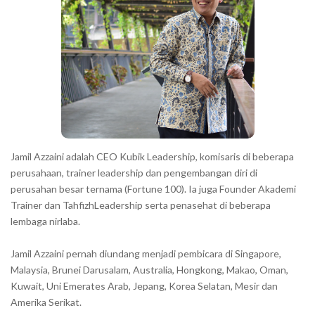
a
c
t
e
r
s
s
h
Jamil Azzaini adalah CEO Kubik Leadership, komisaris di beberapa
o
perusahaan, trainer leadership dan pengembangan diri di
w
perusahan besar ternama (Fortune 100). Ia juga Founder Akademi
Trainer dan TahfizhLeadership serta penasehat di beberapa
n
lembaga nirlaba.
i
n
Jamil Azzaini pernah diundang menjadi pembicara di Singapore,
t
Malaysia, Brunei Darusalam, Australia, Hongkong, Makao, Oman,
h
Kuwait, Uni Emerates Arab, Jepang, Korea Selatan, Mesir dan
Amerika Serikat.
e