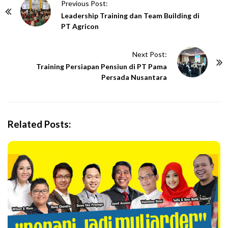
P
Previous Post:
o
Leadership Training dan Team Building di
PT Agricon
s
t
Next Post:
N
Training Persiapan Pensiun di PT Pama
a
Persada Nusantara
v
i
g
Related Posts:
a
t
i
o
n