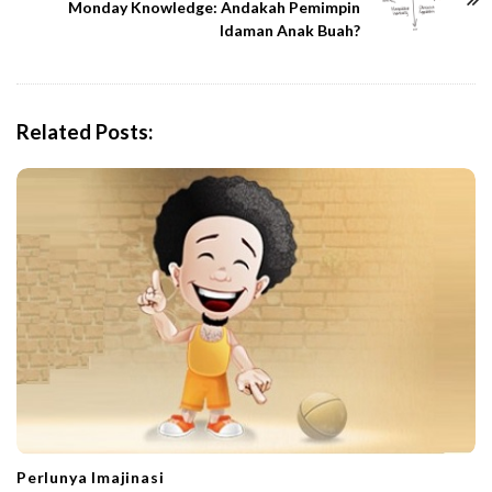
N
Monday Knowledge: Andakah Pemimpin
Idaman Anak Buah?
a
v
i
g
Related Posts:
a
t
i
o
n
Perlunya Imajinasi