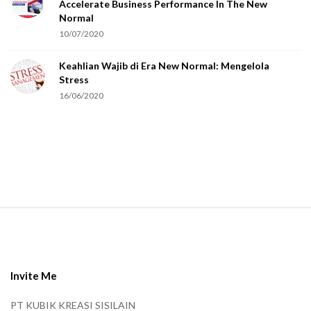
Accelerate Business Performance In The New
a
Normal
r
10/07/2020
e
Keahlian Wajib di Era New Normal: Mengelola
h
Stress
u
16/06/2020
m
a
n
.
S
i
t
e
Invite Me
F
PT KUBIK KREASI SISILAIN
o