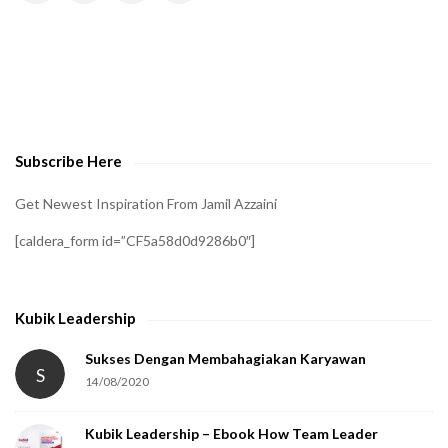
H
A
t
o
v
e
Subscribe Here
r
i
Get Newest Inspiration From Jamil Azzaini
f
[caldera_form id=”CF5a58d0d9286b0″]
y
t
h
Kubik Leadership
a
t
Sukses Dengan Membahagiakan Karyawan
S
14/08/2020
y
o
Kubik Leadership – Ebook How Team Leader
u