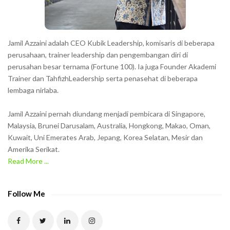
s
s
h
Jamil Azzaini adalah CEO Kubik Leadership, komisaris di beberapa
o
perusahaan, trainer leadership dan pengembangan diri di
w
perusahan besar ternama (Fortune 100). Ia juga Founder Akademi
Trainer dan TahfizhLeadership serta penasehat di beberapa
n
lembaga nirlaba.
i
n
Jamil Azzaini pernah diundang menjadi pembicara di Singapore,
t
Malaysia, Brunei Darusalam, Australia, Hongkong, Makao, Oman,
h
Kuwait, Uni Emerates Arab, Jepang, Korea Selatan, Mesir dan
Amerika Serikat.
e
Read More ...
C
A
P
Follow Me
T
C