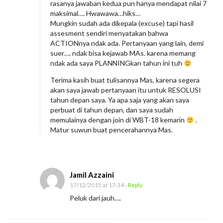
rasanya jawaban kedua pun hanya mendapat nilai 7
maksimal…. Hwawawa…hiks…
Mungkin sudah ada dikepala (excuse) tapi hasil
assesment sendiri menyatakan bahwa
ACTIONnya ndak ada. Pertanyaan yang lain, demi
suer…. ndak bisa kejawab MAs. karena memang
ndak ada saya PLANNINGkan tahun ini tuh
Terima kasih buat tulisannya Mas, karena segera
akan saya jawab pertanyaan itu untuk RESOLUSI
tahun depan saya. Ya apa saja yang akan saya
perbuat di tahun depan, dan saya sudah
memulainya dengan join di WBT-18 kemarin
.
Matur suwun buat pencerahannya Mas.
Jamil Azzaini
17/12/2015 at 17:34
- Reply
Peluk dari jauh….