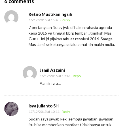
O
6 comments
n
Retno Mustikaningsih
T
16/12/2015 at 15:43
- Reply
u
7 pertanyaan itu sy jwb di halmn rahasia agenda
j
kerja 2015 yg tinggal bbrp lembar, ..trimksh Mas
u
Guru. . ini jd pijakan mbuat resolusi 2016. Smoga
Mas Jamil sekeluarga selalu sehat dn makin mulia.
h
P
e
r
Jamil Azzaini
16/12/2015 at 19:41
- Reply
t
Aamiin yra…
a
n
y
isya julianto SH
a
17/12/2015 at 10:11
- Reply
a
Sudah saya jawab kek, semoga jawaban-jawaban
n
itu bisa memberikan manfaat tidak hanya untuk