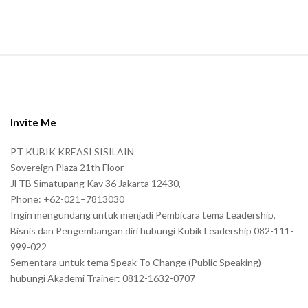
.
S
i
t
e
Invite Me
F
PT KUBIK KREASI SISILAIN
o
Sovereign Plaza 21th Floor
o
Jl TB Simatupang Kav 36 Jakarta 12430,
t
Phone: +62-021–7813030
e
Ingin mengundang untuk menjadi Pembicara tema Leadership,
r
Bisnis dan Pengembangan diri hubungi Kubik Leadership 082-111-
999-022
Sementara untuk tema Speak To Change (Public Speaking)
hubungi Akademi Trainer: 0812-1632-0707