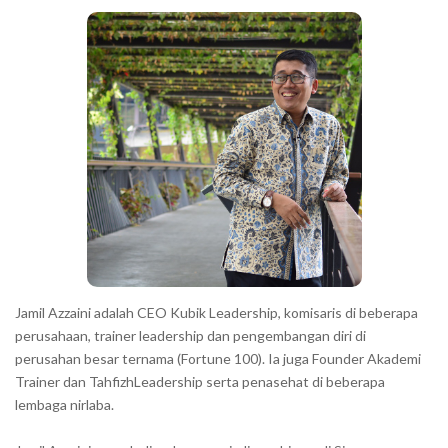
c
a
h
r
a
r
a
c
t
e
r
s
s
h
Jamil Azzaini adalah CEO Kubik Leadership, komisaris di beberapa
o
perusahaan, trainer leadership dan pengembangan diri di
w
perusahan besar ternama (Fortune 100). Ia juga Founder Akademi
Trainer dan TahfizhLeadership serta penasehat di beberapa
n
lembaga nirlaba.
i
n