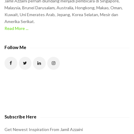
Jamil Azzaini pernah diundang menjadi pembicara di Singapore,
t
Malaysia, Brunei Darusalam, Australia, Hongkong, Makao, Oman,
h
Kuwait, Uni Emerates Arab, Jepang, Korea Selatan, Mesir dan
Amerika Serikat.
e
Read More ...
C
A
P
Follow Me
T
C
H
A
t
o
v
e
Subscribe Here
r
i
Get Newest Inspiration From Jamil Azzaini