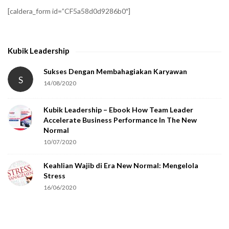
f
[caldera_form id=”CF5a58d0d9286b0″]
y
t
h
Kubik Leadership
a
t
Sukses Dengan Membahagiakan Karyawan
S
14/08/2020
y
o
Kubik Leadership – Ebook How Team Leader
u
Accelerate Business Performance In The New
a
Normal
r
10/07/2020
e
Keahlian Wajib di Era New Normal: Mengelola
h
Stress
u
16/06/2020
m
a
n