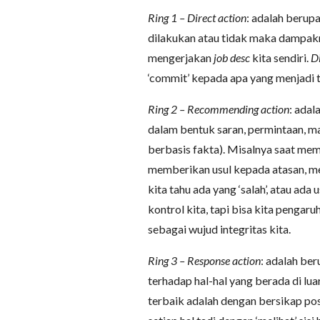
Ring 1 – Direct action
: adalah berupa
dilakukan atau tidak maka dampakn
mengerjakan
job desc
kita sendiri.
Di
‘commit’ kepada apa yang menjadi 
Ring 2 – Recommending action
: ada
dalam bentuk saran, permintaan, m
berbasis fakta). Misalnya saat me
memberikan usul kepada atasan, mem
kita tahu ada yang ‘salah’, atau ada 
kontrol kita, tapi bisa kita pengar
sebagai wujud integritas kita.
Ring 3 – Response action
: adalah ber
terhadap hal-hal yang berada di lua
terbaik adalah dengan bersikap pos