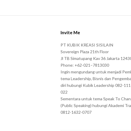
e
a
s
S
e
i
e
Invite Me
t
n
e
PT KUBIK KREASI SISILAIN
t
F
Sovereign Plaza 21th Floor
e
o
Jl TB Simatupang Kav 36 Jakarta 1243
r
Phone: +62-021–7813030
o
t
Ingin mengundang untuk menjadi Pem
t
tema Leadership, Bisnis dan Pengemb
h
e
diri hubungi Kubik Leadership 082-11
e
r
022
c
Sementara untuk tema Speak To Cha
h
(Public Speaking) hubungi Akademi Tra
a
0812-1632-0707
r
a