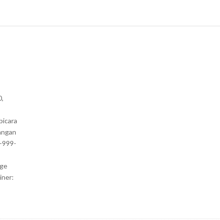
0,
bicara
angan
1-999-
nge
iner: