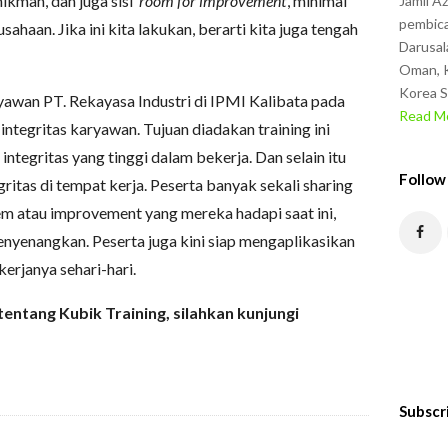
hikmah, dan juga sisi ‘
room for improvement
’, minimal
Jamil A
pembica
sahaan. Jika ini kita lakukan, berarti kita juga tengah
Darusal
Oman, K
Korea S
awan PT. Rekayasa Industri di IPMI Kalibata pada
Read Mo
ntegritas karyawan. Tujuan diadakan training ini
ntegritas yang tinggi dalam bekerja. Dan selain itu
Follow
ritas di tempat kerja. Peserta banyak sekali sharing
em atau improvement yang mereka hadapi saat ini,
enyenangkan. Peserta juga kini siap mengaplikasikan
 kerjanya sehari-hari.
entang Kubik Training, silahkan kunjungi
Subscr