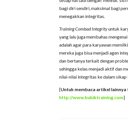
setiap hal tadi dengan ‘melihat’ sisi 
bagi diri sendiri, maksimal bagi peru
menegakkan integritas.
Training Combad Integrity
untuk kary
yang lalu juga membahas mengenai i
adalah agar para karyawan memilki i
mereka juga bisa menjadi agen integ
dan bertanya terkait dengan probl
sehingga kelas menjadi aktif dan m
nilai-nilai integritas ke dalam sikap
[
Untuk membaca artikel lainnya t
http://www.kubiktraining.com
]