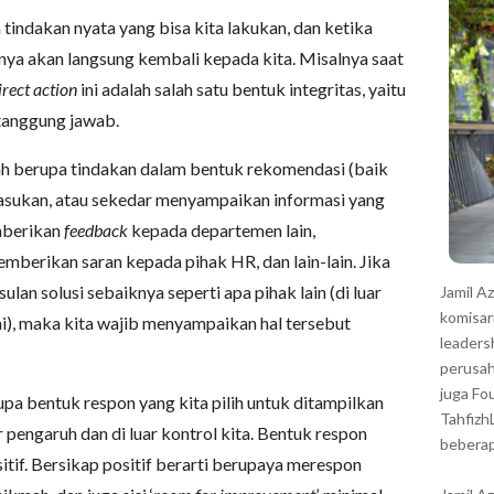
r
 tindakan nyata yang bisa kita lakukan, dan ketika
ya akan langsung kembali kepada kita. Misalnya saat
rect action
ini adalah salah satu bentuk integritas, yaitu
tanggung jawab.
lah berupa tindakan dalam bentuk rekomendasi (baik
asukan, atau sekedar menyampaikan informasi yang
mberikan
feedback
kepada departemen lain,
berikan saran kepada pihak HR, dan lain-lain. Jika
usulan solusi sebaiknya seperti apa pihak lain (di luar
Jamil A
komisar
uhi), maka kita wajib menyampaikan hal tersebut
leaders
perusah
juga Fo
upa bentuk respon yang kita pilih untuk ditampilkan
Tahfizh
r pengaruh dan di luar kontrol kita. Bentuk respon
beberap
itif. Bersikap positif berarti berupaya merespon