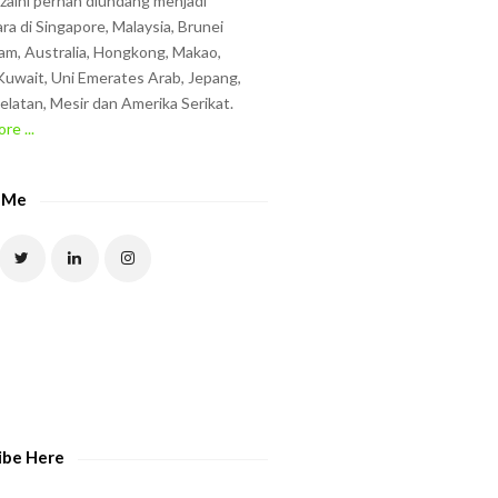
zzaini pernah diundang menjadi
ra di Singapore, Malaysia, Brunei
am, Australia, Hongkong, Makao,
uwait, Uni Emerates Arab, Jepang,
elatan, Mesir dan Amerika Serikat.
re ...
 Me
ibe Here