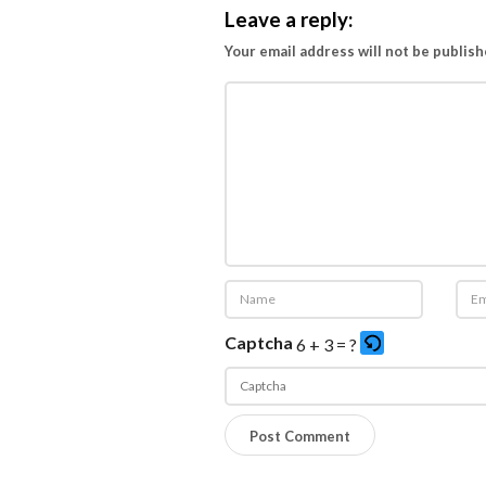
Leave a reply:
Your email address will not be publish
Captcha
6 + 3 = ?
P
l