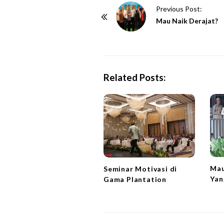
P
Previous Post:
o
Mau Naik Derajat?
s
t
N
a
Related Posts:
v
i
g
a
t
i
o
Mau
Seminar Motivasi di
Yan
Gama Plantation
n