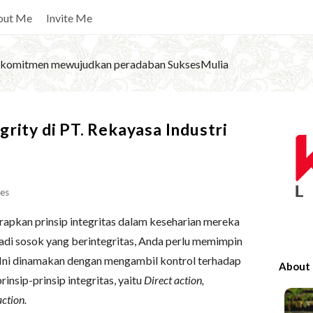
out Me
Invite Me
komitmen mewujudkan peradaban SuksesMulia
S
rity di PT. Rekayasa Industri
i
t
e
es
S
i
pkan prinsip integritas dalam keseharian mereka
d
adi sosok yang berintegritas, Anda perlu memimpin
e
i. Ini dinamakan dengan mengambil kontrol terhadap
About
b
insip-prinsip integritas, yaitu
Direct action,
a
ction.