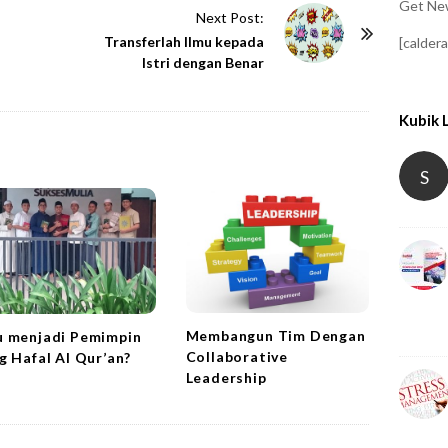
Get New
Next Post:
Transferlah Ilmu kepada
[calder
Istri dengan Benar
Kubik 
S
Membangun Tim Dengan
 menjadi Pemimpin
Collaborative
g Hafal Al Qur’an?
Leadership