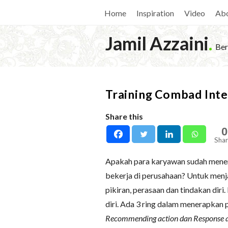
Home
Inspiration
Video
Ab
Jamil Azzaini
.
Ber
Training Combad Integ
Share this
0
Shar
Apakah para karyawan sudah menera
bekerja di perusahaan? Untuk menj
pikiran, perasaan dan tindakan dir
diri. Ada 3 ring dalam menerapkan pr
Recommending action dan Response a