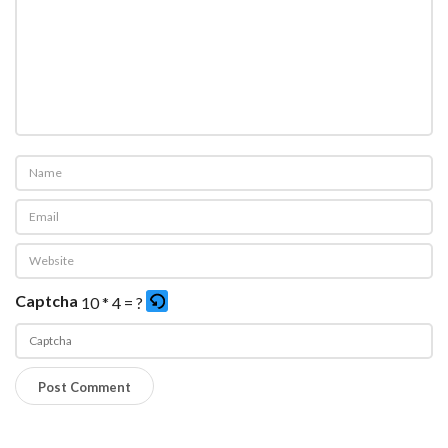
Captcha
10 * 4 = ?
P
l
e