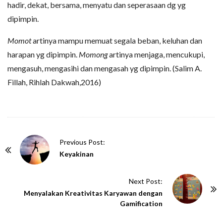
hadir, dekat, bersama, menyatu dan seperasaan dg yg
dipimpin.
Momot
artinya mampu memuat segala beban, keluhan dan
harapan yg dipimpin.
Momong
artinya menjaga, mencukupi,
mengasuh, mengasihi dan mengasah yg dipimpin. (Salim A.
Fillah, Rihlah Dakwah,2016)
P
Previous Post:
o
Keyakinan
s
t
Next Post:
N
Menyalakan Kreativitas Karyawan dengan
Gamification
a
v