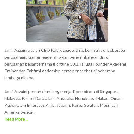
t
e
r
s
s
h
Jamil Azzaini adalah CEO Kubik Leadership, komisaris di beberapa
o
perusahaan, trainer leadership dan pengembangan diri di
w
perusahan besar ternama (Fortune 100). Ia juga Founder Akademi
Trainer dan TahfizhLeadership serta penasehat di beberapa
n
lembaga nirlaba.
i
n
Jamil Azzaini pernah diundang menjadi pembicara di Singapore,
t
Malaysia, Brunei Darusalam, Australia, Hongkong, Makao, Oman,
h
Kuwait, Uni Emerates Arab, Jepang, Korea Selatan, Mesir dan
Amerika Serikat.
e
Read More ...
C
A