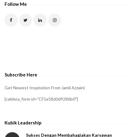
P
Follow Me
T
C
H
A
t
o
v
e
Subscribe Here
r
i
Get Newest Inspiration From Jamil Azzaini
f
[caldera_form id=”CF5a58d0d9286b0″]
y
t
h
Kubik Leadership
a
t
Sukses Dengan Membahagiakan Karyawan