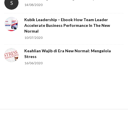
S
14/08/2020
y
o
Kubik Leadership – Ebook How Team Leader
u
Accelerate Business Performance In The New
a
Normal
r
10/07/2020
e
Keahlian Wajib di Era New Normal: Mengelola
h
Stress
u
16/06/2020
m
a
n
.
S
i
t