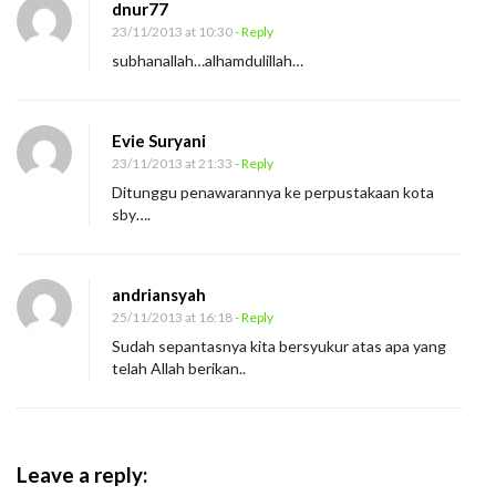
dnur77
L
23/11/2013 at 10:30
- Reply
u
subhanallah…alhamdulillah…
r
u
s
Evie Suryani
23/11/2013 at 21:33
- Reply
Ditunggu penawarannya ke perpustakaan kota
sby….
andriansyah
25/11/2013 at 16:18
- Reply
Sudah sepantasnya kita bersyukur atas apa yang
telah Allah berikan..
Leave a reply: