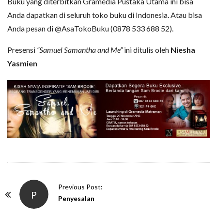
Buku yang diterbitkan Gramedia Pustaka Utama ini bisa
Anda dapatkan di seluruh toko buku di Indonesia. Atau bisa
Anda pesan di @AsaTokoBuku (0878 533 688 52).
Presensi
“Samuel Samantha and Me”
ini ditulis oleh
Niesha
Yasmien
P
Previous Post:
P
o
Penyesalan
s