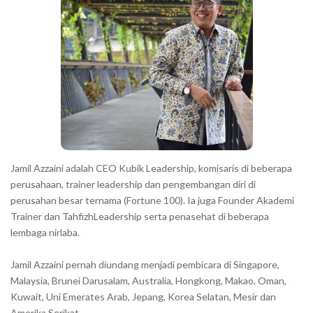
r
a
c
t
e
r
s
s
h
Jamil Azzaini adalah CEO Kubik Leadership, komisaris di beberapa
o
perusahaan, trainer leadership dan pengembangan diri di
w
perusahan besar ternama (Fortune 100). Ia juga Founder Akademi
Trainer dan TahfizhLeadership serta penasehat di beberapa
n
lembaga nirlaba.
i
n
Jamil Azzaini pernah diundang menjadi pembicara di Singapore,
t
Malaysia, Brunei Darusalam, Australia, Hongkong, Makao, Oman,
h
Kuwait, Uni Emerates Arab, Jepang, Korea Selatan, Mesir dan
Amerika Serikat.