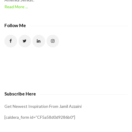
e
Read More ...
C
A
P
Follow Me
T
C
H
A
t
o
v
e
Subscribe Here
r
i
Get Newest Inspiration From Jamil Azzaini
f
[caldera_form id=”CF5a58d0d9286b0″]
y
t