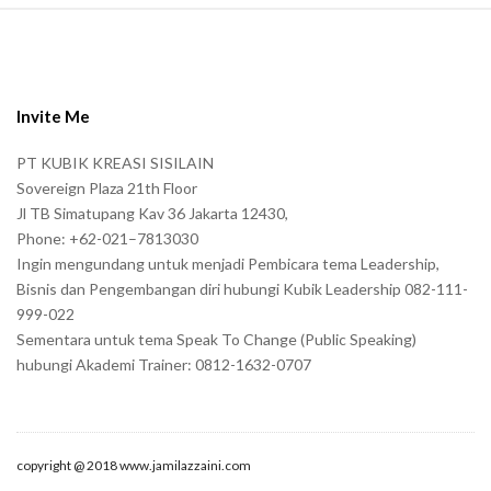
S
i
t
e
Invite Me
F
PT KUBIK KREASI SISILAIN
o
Sovereign Plaza 21th Floor
o
Jl TB Simatupang Kav 36 Jakarta 12430,
t
Phone: +62-021–7813030
e
Ingin mengundang untuk menjadi Pembicara tema Leadership,
r
Bisnis dan Pengembangan diri hubungi Kubik Leadership 082-111-
999-022
Sementara untuk tema Speak To Change (Public Speaking)
hubungi Akademi Trainer: 0812-1632-0707
copyright @ 2018 www.jamilazzaini.com