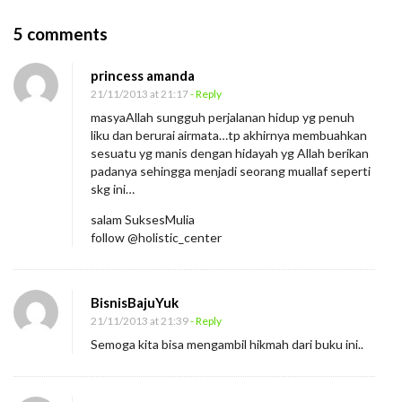
O
5 comments
n
princess amanda
T
21/11/2013 at 21:17
- Reply
i
masyaAllah sungguh perjalanan hidup yg penuh
d
liku dan berurai airmata…tp akhirnya membuahkan
a
sesuatu yg manis dengan hidayah yg Allah berikan
padanya sehingga menjadi seorang muallaf seperti
k
skg ini…
S
salam SuksesMulia
e
follow @holistic_center
l
a
m
BisnisBajuYuk
a
21/11/2013 at 21:39
- Reply
Semoga kita bisa mengambil hikmah dari buku ini..
n
y
a