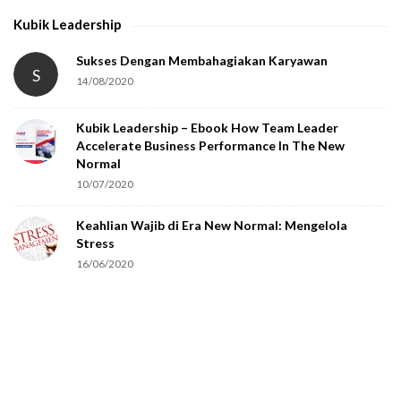
h
Kubik Leadership
a
t
Sukses Dengan Membahagiakan Karyawan
S
14/08/2020
y
o
Kubik Leadership – Ebook How Team Leader
u
Accelerate Business Performance In The New
a
Normal
r
10/07/2020
e
Keahlian Wajib di Era New Normal: Mengelola
h
Stress
u
16/06/2020
m
a
n
.