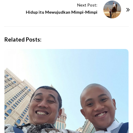
t
Next Post:
N
Hidup itu Mewujudkan Mimpi-Mimpi
a
v
i
Related Posts:
g
a
t
i
o
n