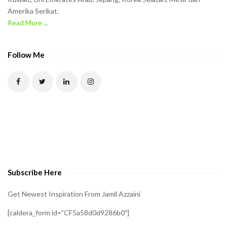
Amerika Serikat.
e
Read More ...
C
A
P
Follow Me
T
C
H
A
t
o
v
e
Subscribe Here
r
i
Get Newest Inspiration From Jamil Azzaini
f
[caldera_form id=”CF5a58d0d9286b0″]
y