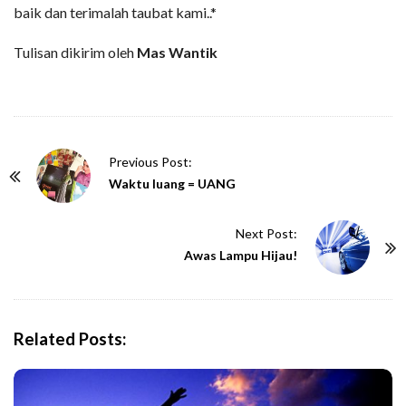
baik dan terimalah taubat kami..*
Tulisan dikirim oleh
Mas Wantik
P
Previous Post:
o
Waktu luang = UANG
s
t
Next Post:
N
Awas Lampu Hijau!
a
v
i
Related Posts:
g
a
t