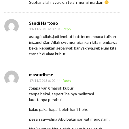
Subhanallah, syukron telah mengingatkan
Sandi Hartono
11/11/2013 at 09:01
- Reply
astagfirullah..jadi lembut hati ini membaca tulisan
ini…mdh2an Allah swt mengizinkan kita membawa
bekal kebaikan sebanyak banyaknya.sebelum kita
transit di alam kubur…
masruriisme
17/11/2013 at 05:44
- Reply
,”Siapa yang masuk kubur
tanpa bekal, seperti halnya melintasi
laut tanpa perahu”.
kalau pakai kapal boleh kan? hehe
pesan sayyidina Abu bakar sangat mendalam..
kira2 perahu kita sudah cukup bisa untuk