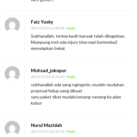
Faiz Yusky
08/11/2013 at 08:08
- Reply
Subhanallah, terima kasih banyak telah diingatkan.
Mumpung msh ada injury time mari berlomba2
menyiapkan bekal.
Muhsad_jokopur
08/11/2013 at 10:00
- Reply
subhanallah ada yang ngingetin, mudah-mudahan
proposal hidup yang dibuat
satu paket tiket mudah/senang-senang ke alam
kubur
Nurul Mazidah
08/11/2013 at 10:34
- Reply