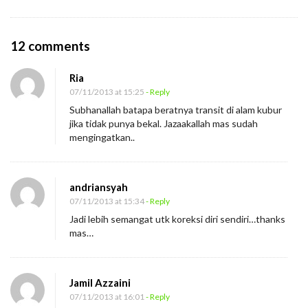
O
12 comments
n
Ria
T
07/11/2013 at 15:25
- Reply
i
Subhanallah batapa beratnya transit di alam kubur
c
jika tidak punya bekal. Jazaakallah mas sudah
k
mengingatkan..
e
t
andriansyah
T
07/11/2013 at 15:34
- Reply
r
Jadi lebih semangat utk koreksi diri sendiri…thanks
a
mas…
v
e
Jamil Azzaini
l
07/11/2013 at 16:01
- Reply
i