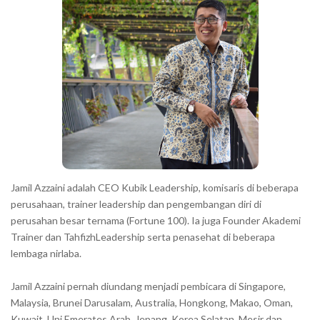
r
a
r
a
c
t
e
r
s
s
h
Jamil Azzaini adalah CEO Kubik Leadership, komisaris di beberapa
o
perusahaan, trainer leadership dan pengembangan diri di
w
perusahan besar ternama (Fortune 100). Ia juga Founder Akademi
Trainer dan TahfizhLeadership serta penasehat di beberapa
n
lembaga nirlaba.
i
n
Jamil Azzaini pernah diundang menjadi pembicara di Singapore,
t
Malaysia, Brunei Darusalam, Australia, Hongkong, Makao, Oman,
h
Kuwait, Uni Emerates Arab, Jepang, Korea Selatan, Mesir dan