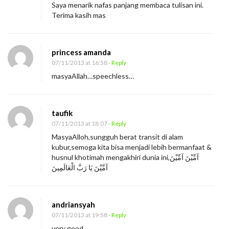
Saya menarik nafas panjang membaca tulisan ini.
n
Terima kasih mas
g
princess amanda
07/11/2013 at 16:58
- Reply
masyaAllah…speechless…
taufik
07/11/2013 at 18:07
- Reply
MasyaAlloh,sungguh berat transit di alam
kubur,semoga kita bisa menjadi lebih bermanfaat &
husnul khotimah mengakhiri dunia ini,آمِّيْنَ آمِّيْنَ
آمِّيْنَ يَا رَبَّ الْعَالَمِينَ
andriansyah
07/11/2013 at 19:58
- Reply
very good….