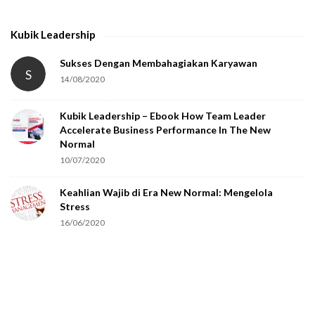
t
h
Kubik Leadership
a
t
Sukses Dengan Membahagiakan Karyawan
S
14/08/2020
y
o
Kubik Leadership – Ebook How Team Leader
u
Accelerate Business Performance In The New
a
Normal
r
10/07/2020
e
Keahlian Wajib di Era New Normal: Mengelola
h
Stress
u
16/06/2020
m
a
n
.