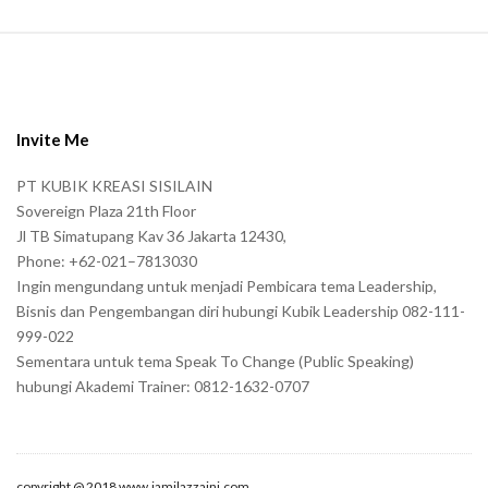
S
i
t
e
Invite Me
F
PT KUBIK KREASI SISILAIN
o
Sovereign Plaza 21th Floor
o
Jl TB Simatupang Kav 36 Jakarta 12430,
t
Phone: +62-021–7813030
e
Ingin mengundang untuk menjadi Pembicara tema Leadership,
r
Bisnis dan Pengembangan diri hubungi Kubik Leadership 082-111-
999-022
Sementara untuk tema Speak To Change (Public Speaking)
hubungi Akademi Trainer: 0812-1632-0707
copyright @ 2018 www.jamilazzaini.com