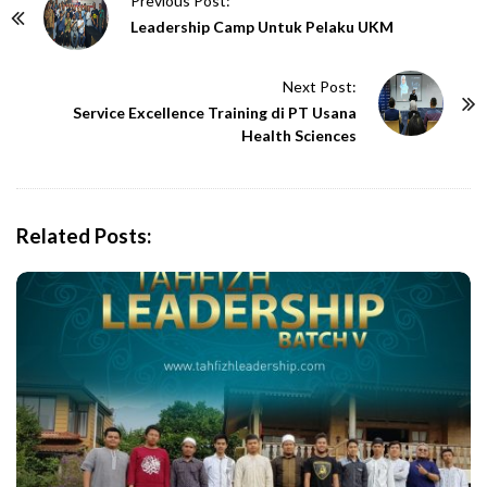
Previous Post:
o
Leadership Camp Untuk Pelaku UKM
s
t
Next Post:
N
Service Excellence Training di PT Usana
Health Sciences
a
v
i
g
Related Posts:
a
t
i
o
n