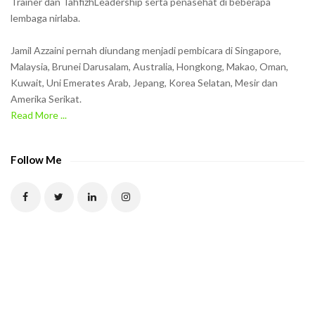
Trainer dan TahfizhLeadership serta penasehat di beberapa
n
lembaga nirlaba.
i
n
Jamil Azzaini pernah diundang menjadi pembicara di Singapore,
t
Malaysia, Brunei Darusalam, Australia, Hongkong, Makao, Oman,
h
Kuwait, Uni Emerates Arab, Jepang, Korea Selatan, Mesir dan
Amerika Serikat.
e
Read More ...
C
A
P
Follow Me
T
C
H
A
t
o
v
e