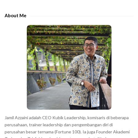
d
h
e
e
About Me
b
c
a
h
r
a
r
a
c
t
e
r
s
s
h
Jamil Azzaini adalah CEO Kubik Leadership, komisaris di beberapa
o
perusahaan, trainer leadership dan pengembangan diri di
w
perusahan besar ternama (Fortune 100). Ia juga Founder Akademi