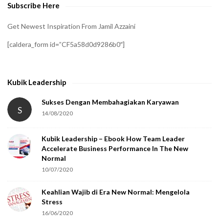
Subscribe Here
r
i
Get Newest Inspiration From Jamil Azzaini
f
[caldera_form id=”CF5a58d0d9286b0″]
y
t
h
Kubik Leadership
a
t
Sukses Dengan Membahagiakan Karyawan
S
14/08/2020
y
o
Kubik Leadership – Ebook How Team Leader
u
Accelerate Business Performance In The New
a
Normal
r
10/07/2020
e
Keahlian Wajib di Era New Normal: Mengelola
h
Stress
u
16/06/2020