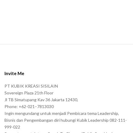
m
a
n
.
S
i
t
e
Invite Me
F
PT KUBIK KREASI SISILAIN
o
Sovereign Plaza 21th Floor
o
Jl TB Simatupang Kav 36 Jakarta 12430,
t
Phone: +62-021–7813030
e
Ingin mengundang untuk menjadi Pembicara tema Leadership,
r
Bisnis dan Pengembangan diri hubungi Kubik Leadership 082-111-
999-022