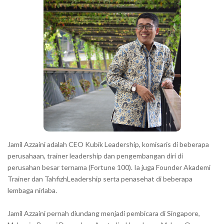
h
r
a
r
a
c
t
e
r
s
s
h
Jamil Azzaini adalah CEO Kubik Leadership, komisaris di beberapa
o
perusahaan, trainer leadership dan pengembangan diri di
w
perusahan besar ternama (Fortune 100). Ia juga Founder Akademi
Trainer dan TahfizhLeadership serta penasehat di beberapa
n
lembaga nirlaba.
i
n
Jamil Azzaini pernah diundang menjadi pembicara di Singapore,
t