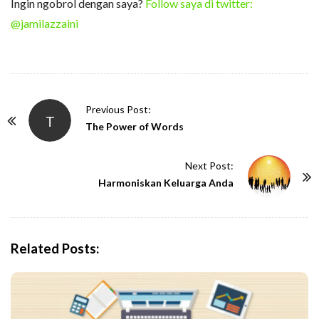
Ingin ngobrol dengan saya?
Follow saya di twitter:
@jamilazzaini
P
Previous Post:
T
o
The Power of Words
s
t
Next Post:
N
Harmoniskan Keluarga Anda
a
v
i
Related Posts:
g
a
t