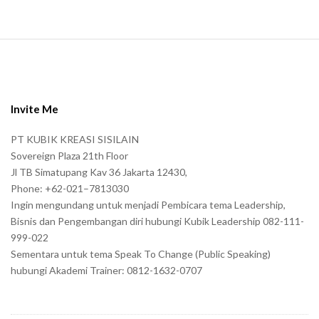
S
i
t
e
Invite Me
F
PT KUBIK KREASI SISILAIN
o
Sovereign Plaza 21th Floor
o
Jl TB Simatupang Kav 36 Jakarta 12430,
t
Phone: +62-021–7813030
e
Ingin mengundang untuk menjadi Pembicara tema Leadership,
r
Bisnis dan Pengembangan diri hubungi Kubik Leadership 082-111-
999-022
Sementara untuk tema Speak To Change (Public Speaking)
hubungi Akademi Trainer: 0812-1632-0707