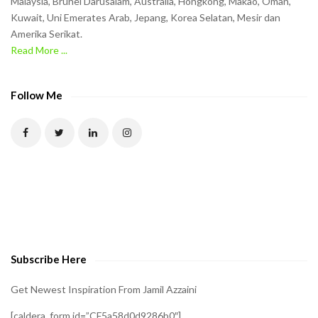
Malaysia, Brunei Darusalam, Australia, Hongkong, Makao, Oman,
h
Kuwait, Uni Emerates Arab, Jepang, Korea Selatan, Mesir dan
Amerika Serikat.
e
Read More ...
C
A
P
Follow Me
T
C
H
A
t
o
v
e
Subscribe Here
r
i
Get Newest Inspiration From Jamil Azzaini
f
[caldera_form id=”CF5a58d0d9286b0″]