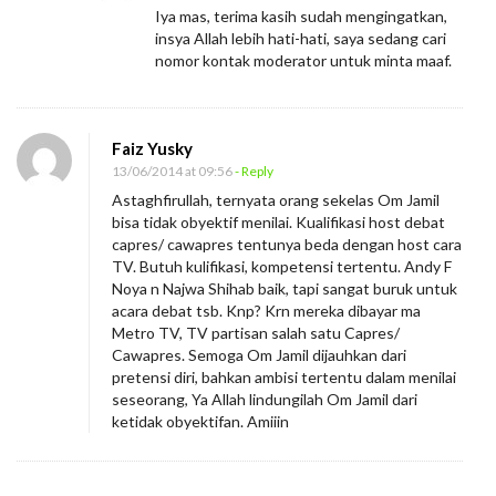
Iya mas, terima kasih sudah mengingatkan,
insya Allah lebih hati-hati, saya sedang cari
nomor kontak moderator untuk minta maaf.
Faiz Yusky
13/06/2014 at 09:56
- Reply
Astaghfirullah, ternyata orang sekelas Om Jamil
bisa tidak obyektif menilai. Kualifikasi host debat
capres/ cawapres tentunya beda dengan host cara
TV. Butuh kulifikasi, kompetensi tertentu. Andy F
Noya n Najwa Shihab baik, tapi sangat buruk untuk
acara debat tsb. Knp? Krn mereka dibayar ma
Metro TV, TV partisan salah satu Capres/
Cawapres. Semoga Om Jamil dijauhkan dari
pretensi diri, bahkan ambisi tertentu dalam menilai
seseorang, Ya Allah lindungilah Om Jamil dari
ketidak obyektifan. Amiiin