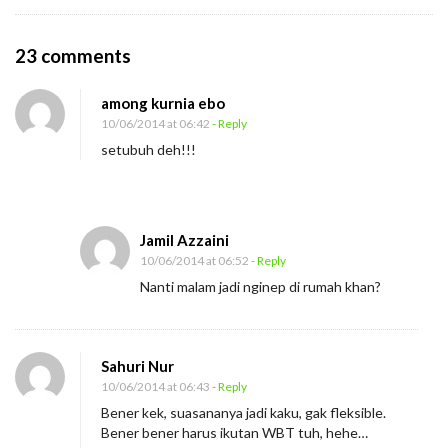
O
23 comments
n
among kurnia ebo
T
10/06/2014 at 06:42
- Reply
e
setubuh deh!!!
p
u
k
Jamil Azzaini
T
10/06/2014 at 06:52
- Reply
a
Nanti malam jadi nginep di rumah khan?
n
g
a
Sahuri Nur
n
10/06/2014 at 06:43
- Reply
K
Bener kek, suasananya jadi kaku, gak fleksible.
o
Bener bener harus ikutan WBT tuh, hehe…