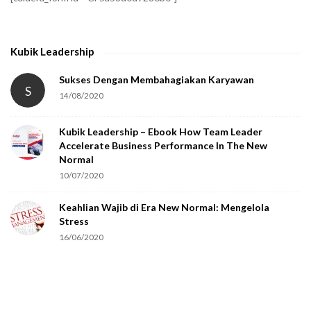
y
t
h
Kubik Leadership
a
t
Sukses Dengan Membahagiakan Karyawan
S
14/08/2020
y
o
Kubik Leadership – Ebook How Team Leader
u
Accelerate Business Performance In The New
a
Normal
r
10/07/2020
e
Keahlian Wajib di Era New Normal: Mengelola
h
Stress
u
16/06/2020
m
a
n
.