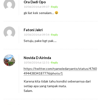
Ora Dadi Opo
10/06/2014 at 09:37
- Reply
gk liat kek semalam…
Fatoni Jakri
10/06/2014 at 09:54
- Reply
Setuju, pake bgt pak….
Novida D Airinda
10/06/2014 at 12:51
- Reply
https://twitter.com/ryanwiedaryanto/status/4760
49443834187776/photo/1
Karena kita tidak tahu kondisi sebenarnya dari
setiap apa yang tampak mata.
Salam.