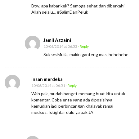
k
Btw, apa kabar kek? Semoga sehat dan diberkahi
D
Allah selalu… #SalimDanPeluk
i
k
o
Jamil Azzaini
m
10/06/2014 at 06:53
- Reply
a
SuksesMulia, makin ganteng mas, hehehehe
n
d
o
insan merdeka
10/06/2014 at 06:51
- Reply
Wah pak, mudah banget memang buat kita untuk
komentar. Coba ente yang ada diposisinya
kemudian jadi perbincangan khalayak ramai
medsos. Istighfar dulu ya pak JA