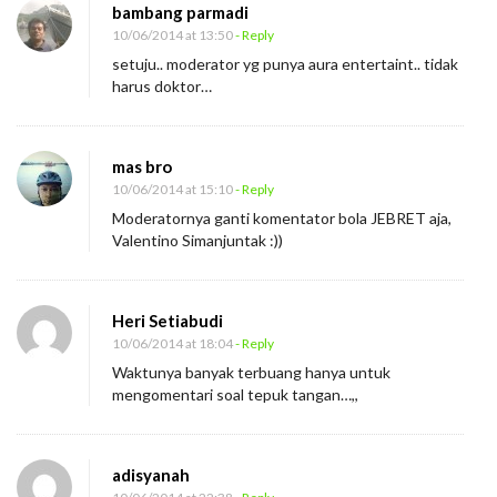
bambang parmadi
10/06/2014 at 13:50
- Reply
setuju.. moderator yg punya aura entertaint.. tidak
harus doktor…
mas bro
10/06/2014 at 15:10
- Reply
Moderatornya ganti komentator bola JEBRET aja,
Valentino Simanjuntak :))
Heri Setiabudi
10/06/2014 at 18:04
- Reply
Waktunya banyak terbuang hanya untuk
mengomentari soal tepuk tangan…,,
adisyanah