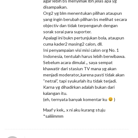
agar lebih bs menyimak lbh jelas apa yg
disampaikan.
Org2 yg blm menentukan pilihan ataupun
yang ingin berubah pilihan bs melihat secara
objectiv dan tidak terpengaruh dengan
sorak sorai para suporter.
Apalagi ini bukn pertunjukan bola, ataupun
cuma kader2 masing2 calon, dll.
Ini penyampaian visi misi calon org No. 1
Indonesia, tentulah harus lebih berwibawa.
Sebelum acara dimulai ,, saya sempat
khawatir dari stasiun TV mana yg akan
menjadi moderator,,karena pasti tidak akan
“netral”, tapi syukurlah itu tidak terjadi.
Karna yg dihadirkan adalah bukan dari
kalangan itu.
(eh, ternyata banyak komentar ku
)
Maaf y kek,, x ni aku kurang stuju
*saliiimmm