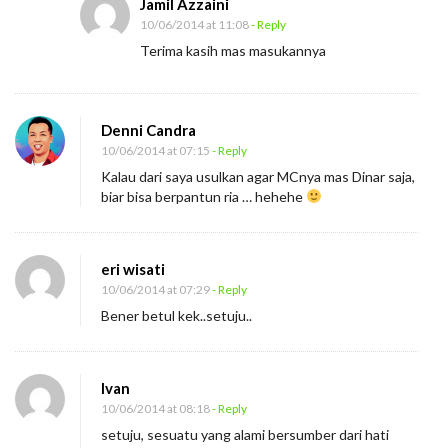
Jamil Azzaini
10/06/2014 at 11:08
- Reply
Terima kasih mas masukannya
Denni Candra
10/06/2014 at 07:15
- Reply
Kalau dari saya usulkan agar MCnya mas Dinar saja,
biar bisa berpantun ria … hehehe
eri wisati
10/06/2014 at 07:29
- Reply
Bener betul kek..setuju..
Ivan
10/06/2014 at 08:18
- Reply
setuju, sesuatu yang alami bersumber dari hati