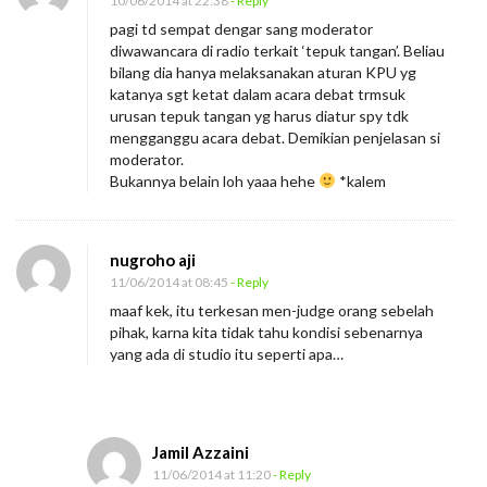
10/06/2014 at 22:38
- Reply
pagi td sempat dengar sang moderator
diwawancara di radio terkait ‘tepuk tangan’. Beliau
bilang dia hanya melaksanakan aturan KPU yg
katanya sgt ketat dalam acara debat trmsuk
urusan tepuk tangan yg harus diatur spy tdk
mengganggu acara debat. Demikian penjelasan si
moderator.
Bukannya belain loh yaaa hehe
*kalem
nugroho aji
11/06/2014 at 08:45
- Reply
maaf kek, itu terkesan men-judge orang sebelah
pihak, karna kita tidak tahu kondisi sebenarnya
yang ada di studio itu seperti apa…
Jamil Azzaini
11/06/2014 at 11:20
- Reply