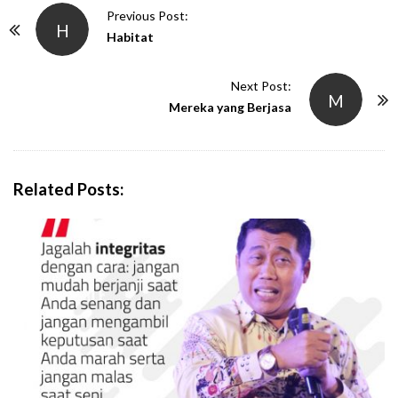
P
Previous Post:
H
o
Habitat
s
t
Next Post:
M
N
Mereka yang Berjasa
a
v
i
Related Posts:
g
a
t
i
o
n