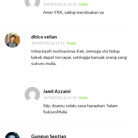
10/04/2013 at 13:10
- Reply
Amin YRA, saling mendoakan ya
dhico velian
10/04/2013 at 11:22
- Reply
trima kasih motivasinya Kek, semoga visi hidup
kakek dapat tercapai, sehingga banyak orang yang
sukses mulia.
Jamil Azzaini
10/04/2013 at 13:10
- Reply
Siip, doamu selalu saya harapkan. Salam
SuksesMulia
Gungun Septian