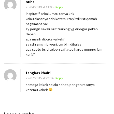
nuha
20/04/2013 at 11:08
- Reply
inspiratif sekali.. mau tanya kek
kalau alasanya sdh ketemu tapi tdk istiqomah
bagaimana ya?
sy pengn sekali ikut training yg dibogor pekan
depan
apa masih dibuka ya kek?
sy sdh sms mb weni. cm blm dibalas
apa sabtu bs ditelpon ya? atau harus nunggu jam
kerja?
tangkas khairi
27/07/2015 at 22:34
- Reply
semoga kakek selalu sehat, pengen rasanya
ketemu kakek