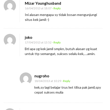
Mizar Younghusband
16/04/2013 at 18:07
- Reply
Ini alasan mengapa sy tidak bosan mengunjungi
situs kek jamil:-)
joko
17/04/2013 at 13:52
- Reply
Btl apa yg kek jamil smpkn, butuh alasan yg kuat
untuk ttp semangat, sukses selalu kek,….amin.
nugroho
18/04/2013 at 10:29
- Reply
kek,sy lagi belajar trus lwt tilisa pak jamil,spy
cepat sukses mulia