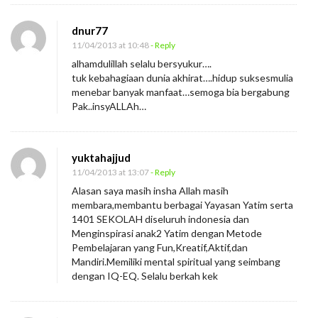
dnur77
11/04/2013 at 10:48
- Reply
alhamdulillah selalu bersyukur….
tuk kebahagiaan dunia akhirat….hidup suksesmulia
menebar banyak manfaat…semoga bia bergabung
Pak..insyALLAh…
yuktahajjud
11/04/2013 at 13:07
- Reply
Alasan saya masih insha Allah masih
membara,membantu berbagai Yayasan Yatim serta
1401 SEKOLAH diseluruh indonesia dan
Menginspirasi anak2 Yatim dengan Metode
Pembelajaran yang Fun,Kreatif,Aktif,dan
Mandiri.Memiliki mental spiritual yang seimbang
dengan IQ-EQ. Selalu berkah kek