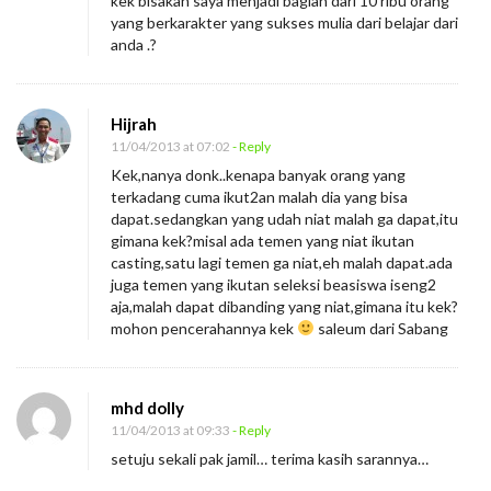
kek bisakah saya menjadi bagian dari 10 ribu orang
yang berkarakter yang sukses mulia dari belajar dari
anda .?
Hijrah
11/04/2013 at 07:02
- Reply
Kek,nanya donk..kenapa banyak orang yang
terkadang cuma ikut2an malah dia yang bisa
dapat.sedangkan yang udah niat malah ga dapat,itu
gimana kek?misal ada temen yang niat ikutan
casting,satu lagi temen ga niat,eh malah dapat.ada
juga temen yang ikutan seleksi beasiswa iseng2
aja,malah dapat dibanding yang niat,gimana itu kek?
mohon pencerahannya kek
saleum dari Sabang
mhd dolly
11/04/2013 at 09:33
- Reply
setuju sekali pak jamil… terima kasih sarannya…