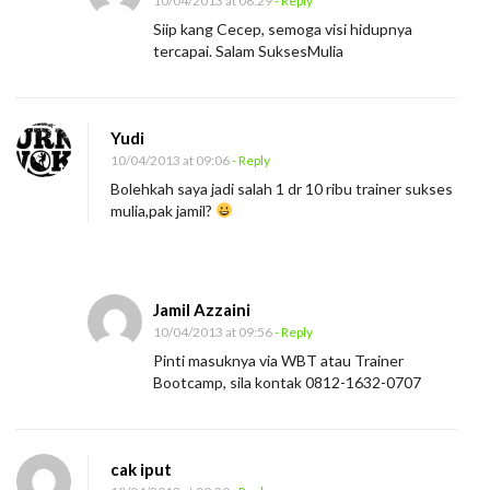
10/04/2013 at 08:29
- Reply
Siip kang Cecep, semoga visi hidupnya
tercapai. Salam SuksesMulia
Yudi
10/04/2013 at 09:06
- Reply
Bolehkah saya jadi salah 1 dr 10 ribu trainer sukses
mulia,pak jamil?
Jamil Azzaini
10/04/2013 at 09:56
- Reply
Pinti masuknya via WBT atau Trainer
Bootcamp, sila kontak 0812-1632-0707
cak iput