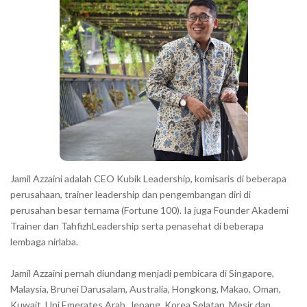
a
r
a
c
t
e
r
s
s
h
Jamil Azzaini adalah CEO Kubik Leadership, komisaris di beberapa
o
perusahaan, trainer leadership dan pengembangan diri di
w
perusahan besar ternama (Fortune 100). Ia juga Founder Akademi
Trainer dan TahfizhLeadership serta penasehat di beberapa
n
lembaga nirlaba.
i
n
Jamil Azzaini pernah diundang menjadi pembicara di Singapore,
t
Malaysia, Brunei Darusalam, Australia, Hongkong, Makao, Oman,
h
Kuwait, Uni Emerates Arab, Jepang, Korea Selatan, Mesir dan