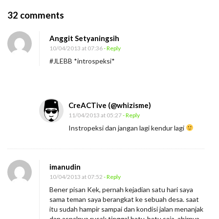
O
32 comments
n
Anggit Setyaningsih
T
10/04/2013 at 07:36
- Reply
e
#JLEBB *introspeksi*
m
u
k
CreACTive (@whizisme)
a
11/04/2013 at 05:27
- Reply
n
Instropeksi dan jangan lagi kendur lagi
A
l
a
imanudin
s
10/04/2013 at 07:52
- Reply
a
Bener pisan Kek, pernah kejadian satu hari saya
n
sama teman saya berangkat ke sebuah desa. saat
itu sudah hampir sampai dan kondisi jalan menanjak
dan aspalnya rusak tinggal batu-batu saja, ahirnya