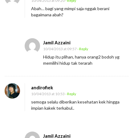
10/04/2013 at 09:20
- Reply
Abah… bagi yang mimpi saja nggak berani
bagaimana abah?
Jamil Azzaini
10/04/2013 at 09:57
- Reply
Hidup itu plihan, hanya orang2 bodoh yg
memilihi hidup tak terarah
andirofiek
10/04/2013 at 10:53
- Reply
semoga selalu diberikan kesehatan kek hingga
impian kakek terkabul..
Jamil Azzaini