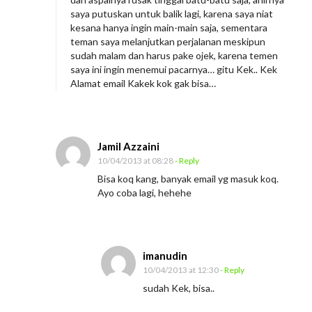
saya putuskan untuk balik lagi, karena saya niat
kesana hanya ingin main-main saja, sementara
teman saya melanjutkan perjalanan meskipun
sudah malam dan harus pake ojek, karena temen
saya ini ingin menemui pacarnya… gitu Kek.. Kek
Alamat email Kakek kok gak bisa…
Jamil Azzaini
10/04/2013 at 08:28
- Reply
Bisa koq kang, banyak email yg masuk koq.
Ayo coba lagi, hehehe
imanudin
10/04/2013 at 12:30
- Reply
sudah Kek, bisa..