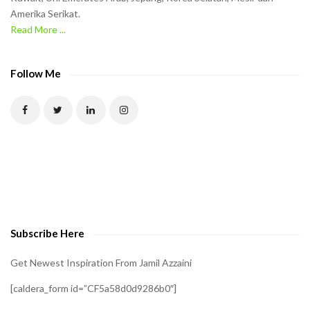
Amerika Serikat.
e
Read More ...
C
A
P
Follow Me
T
C
H
A
t
o
v
e
Subscribe Here
r
i
Get Newest Inspiration From Jamil Azzaini
f
[caldera_form id=”CF5a58d0d9286b0″]
y