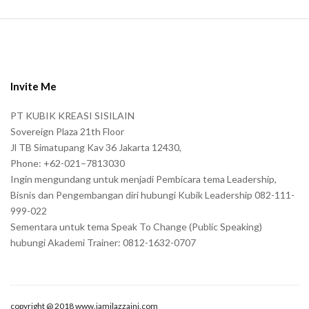
S
i
t
e
Invite Me
F
PT KUBIK KREASI SISILAIN
o
Sovereign Plaza 21th Floor
o
Jl TB Simatupang Kav 36 Jakarta 12430,
t
Phone: +62-021–7813030
e
Ingin mengundang untuk menjadi Pembicara tema Leadership,
r
Bisnis dan Pengembangan diri hubungi Kubik Leadership 082-111-
999-022
Sementara untuk tema Speak To Change (Public Speaking)
hubungi Akademi Trainer: 0812-1632-0707
copyright @ 2018 www.jamilazzaini.com