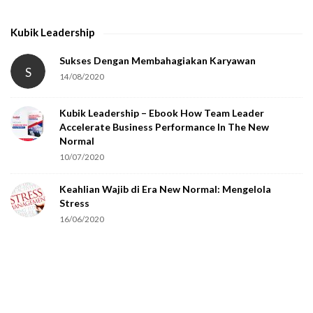
t
h
Kubik Leadership
a
t
Sukses Dengan Membahagiakan Karyawan
S
14/08/2020
y
o
Kubik Leadership – Ebook How Team Leader
u
Accelerate Business Performance In The New
a
Normal
r
10/07/2020
e
Keahlian Wajib di Era New Normal: Mengelola
h
Stress
u
16/06/2020
m
a
n
.