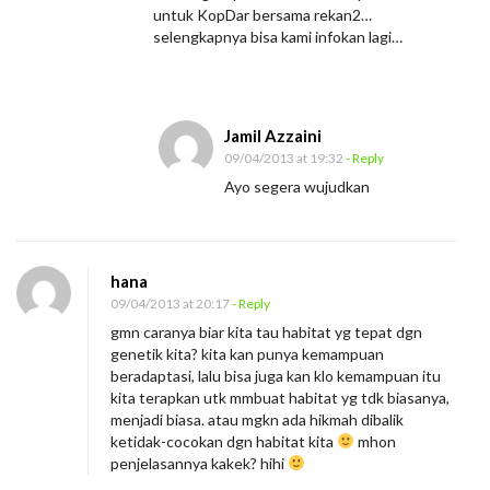
untuk KopDar bersama rekan2…
selengkapnya bisa kami infokan lagi…
Jamil Azzaini
09/04/2013 at 19:32
- Reply
Ayo segera wujudkan
hana
09/04/2013 at 20:17
- Reply
gmn caranya biar kita tau habitat yg tepat dgn
genetik kita? kita kan punya kemampuan
beradaptasi, lalu bisa juga kan klo kemampuan itu
kita terapkan utk mmbuat habitat yg tdk biasanya,
menjadi biasa. atau mgkn ada hikmah dibalik
ketidak-cocokan dgn habitat kita
mhon
penjelasannya kakek? hihi