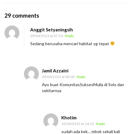
O
29 comments
n
Anggit Setyaningsih
H
09/04/2013 at 07:54
- Reply
a
Sedang berusaha mencari habitat yg tepat
b
i
t
Jamil Azzaini
a
09/04/2013 at 08:00
- Reply
t
Ayo buat KomunitasSuksesMulia di Solo dan
sekitarnya
Khotim
10/04/2013 at 14:15
- Reply
sudah ada kek… mbok sekali kali