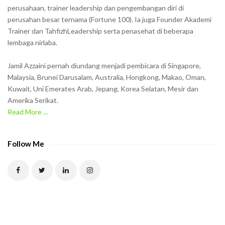
o
perusahaan, trainer leadership dan pengembangan diri di
w
perusahan besar ternama (Fortune 100). Ia juga Founder Akademi
Trainer dan TahfizhLeadership serta penasehat di beberapa
n
lembaga nirlaba.
i
n
Jamil Azzaini pernah diundang menjadi pembicara di Singapore,
t
Malaysia, Brunei Darusalam, Australia, Hongkong, Makao, Oman,
h
Kuwait, Uni Emerates Arab, Jepang, Korea Selatan, Mesir dan
Amerika Serikat.
e
Read More ...
C
A
P
Follow Me
T
C
H
A
t
o