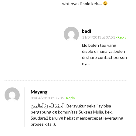
wbt nya di solo kek….
badi
11/04/2013 at 07:51
- Reply
klo boleh tau yang
disolo dimana ya..boleh
di share contact person
nya.
Mayang
09/04/2013 at 08:05
- Reply
الْحَمْدُ للّهِ رَبّالْعَالَمِينَ. Bersyukur sekali sy bisa
bergabung dg komunitas Sukses Mulia, kek.
Saudara2 baru yg hebat mempercepat leveraging
proses kita ;).