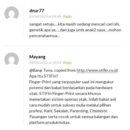
dnur77
09/04/2013 at 09:48
- Reply
sangat setuju….kita masih sedang mencari cari nih,
genetik apa ya…..dan juga untk anak2 saya….mohon
pencerahannya…
Mayang
09/04/2013 at 10:34
- Reply
@Bang Tono, copied from
http://www.stifin.co.id
:
Apa Itu STIFIn?
Finger-Print yang terpopuler saat ini mengukur
potensi dan bakat berdasarkan pada hardware
otak. STIFIn Finger-Print secara khusus
memetakan sistem operasi otak. Inilah bakat asli
cara mudah untuk sukses mulia melalui pilihan
profesi, Karir, Sekolah, Parenting, Chemistri
Pasangan serta cocok untuk semua kalangan dan
platform produktivitas.