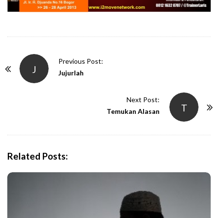
P
Previous Post:
J
o
Jujurlah
s
t
Next Post:
T
N
Temukan Alasan
a
v
i
Related Posts:
g
a
t
i
o