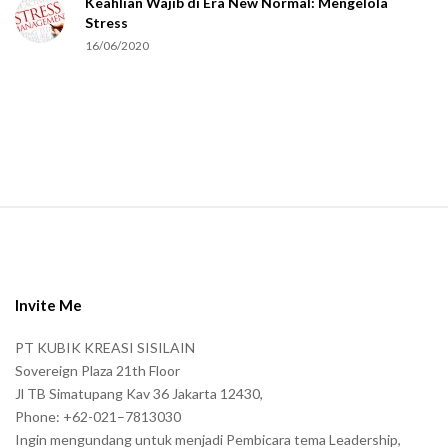
Keahlian Wajib di Era New Normal: Mengelola
h
Stress
u
16/06/2020
m
a
n
.
S
i
t
e
Invite Me
F
PT KUBIK KREASI SISILAIN
o
Sovereign Plaza 21th Floor
o
Jl TB Simatupang Kav 36 Jakarta 12430,
t
Phone: +62-021–7813030
e
Ingin mengundang untuk menjadi Pembicara tema Leadership,