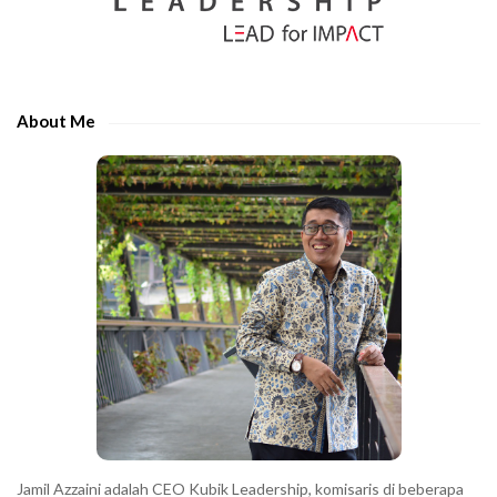
S
r
i
t
d
h
e
e
About Me
b
c
a
h
r
a
r
a
c
t
e
r
s
s
h
Jamil Azzaini adalah CEO Kubik Leadership, komisaris di beberapa