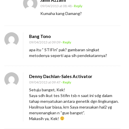
09/04/2013 at 08:48
- Reply
Kumaha kang Damang?
Bang Tono
09/04/2013 at 09:09
- Reply
apa itu ” STIFIn” pak? gambaran singkat
metodenya seperti apa sih pendekatannya?
Denny Dachlan-Sales Activator
09/04/2013 at 09:47
- Reply
Setuju banget, Kek!
Saya sdh ikut tes Stifin tsb n saat ini sdg dalam
tahap menyatukan antara genetik dgn lingkungan.
Hasilnya luar biasa, krn Saya merasakan hal2 yg
menyenangkan n “gue banget”.
Makasih ya, Kek!