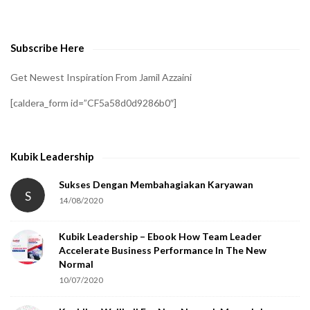
v
e
Subscribe Here
r
i
Get Newest Inspiration From Jamil Azzaini
f
[caldera_form id=”CF5a58d0d9286b0″]
y
t
h
Kubik Leadership
a
t
Sukses Dengan Membahagiakan Karyawan
S
14/08/2020
y
o
Kubik Leadership – Ebook How Team Leader
u
Accelerate Business Performance In The New
a
Normal
r
10/07/2020
e