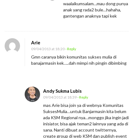
waalaikumsalam…mau dong punya
anak yang rada2 bule…hahaha,
gantengan anaknya tapi kek
Arie
09/04/2013 at 18:20
- Reply
Gmn caranya bikin komunitas sukses mulia di
banajarmasin kek…..dah mimpi nih pingin dibimbing
Andy Sukma Lubis
09/04/2013 at 18:39
- Reply
mas Arie bisa join ya di webnya Komunitas
SuksesMulia…untuk Banjarmasin kita belum
ada KSM Regional nya…monggo jika ingin jadi
inisiator, bisa ajak teman2 lainnya yang ada di
sana. Nanti dibuat account twitternya,
create group di web KSM dan publish event