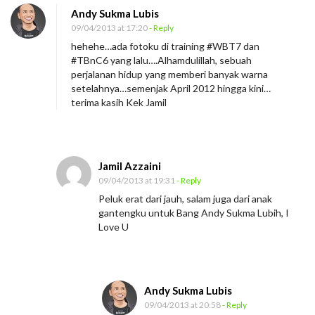
Andy Sukma Lubis
09/04/2013 at 17:20
- Reply
hehehe…ada fotoku di training #WBT7 dan
#TBnC6 yang lalu….Alhamdulillah, sebuah
perjalanan hidup yang memberi banyak warna
setelahnya…semenjak April 2012 hingga kini…
terima kasih Kek Jamil
Jamil Azzaini
09/04/2013 at 19:31
- Reply
Peluk erat dari jauh, salam juga dari anak
gantengku untuk Bang Andy Sukma Lubih, I
Love U
Andy Sukma Lubis
09/04/2013 at 20:58
- Reply