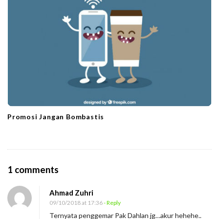
Promosi Jangan Bombastis
O
1 comments
n
Ahmad Zuhri
S
09/10/2018 at 17:36
- Reply
u
Ternyata penggemar Pak Dahlan jg…akur hehehe..