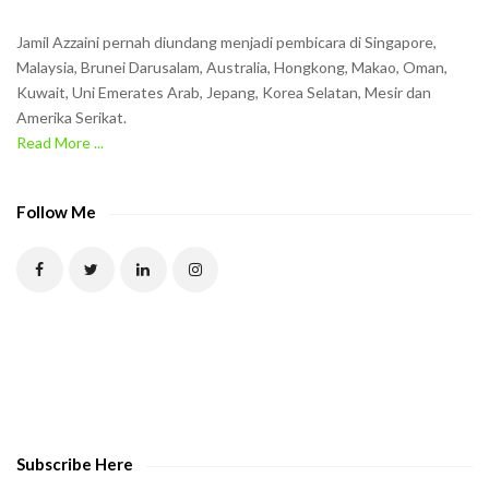
n
Jamil Azzaini pernah diundang menjadi pembicara di Singapore,
t
Malaysia, Brunei Darusalam, Australia, Hongkong, Makao, Oman,
h
Kuwait, Uni Emerates Arab, Jepang, Korea Selatan, Mesir dan
Amerika Serikat.
e
Read More ...
C
A
P
Follow Me
T
C
H
A
t
o
v
e
Subscribe Here
r