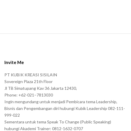
n
.
S
i
t
e
Invite Me
F
PT KUBIK KREASI SISILAIN
o
Sovereign Plaza 21th Floor
o
Jl TB Simatupang Kav 36 Jakarta 12430,
t
Phone: +62-021–7813030
e
Ingin mengundang untuk menjadi Pembicara tema Leadership,
r
Bisnis dan Pengembangan diri hubungi Kubik Leadership 082-111-
999-022
Sementara untuk tema Speak To Change (Public Speaking)
hubungi Akademi Trainer: 0812-1632-0707