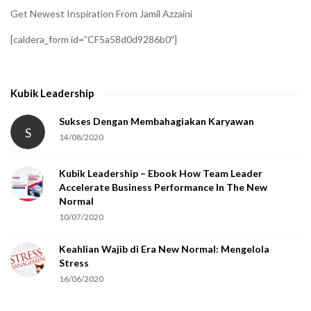
i
Get Newest Inspiration From Jamil Azzaini
f
[caldera_form id=”CF5a58d0d9286b0″]
y
t
h
Kubik Leadership
a
t
Sukses Dengan Membahagiakan Karyawan
S
14/08/2020
y
o
Kubik Leadership – Ebook How Team Leader
u
Accelerate Business Performance In The New
a
Normal
r
10/07/2020
e
Keahlian Wajib di Era New Normal: Mengelola
h
Stress
u
16/06/2020
m
a