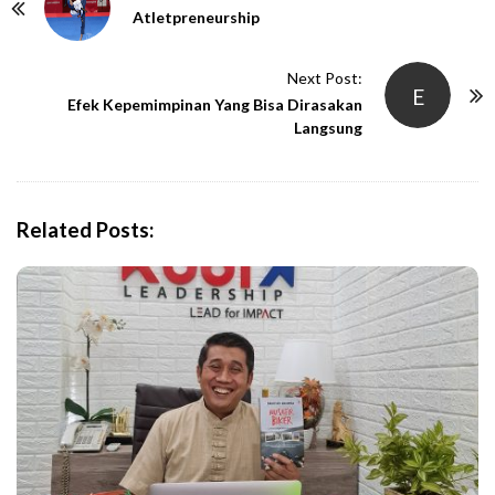
o
Atletpreneurship
s
t
Next Post:
E
N
Efek Kepemimpinan Yang Bisa Dirasakan
Langsung
a
v
i
g
Related Posts:
a
t
i
o
n