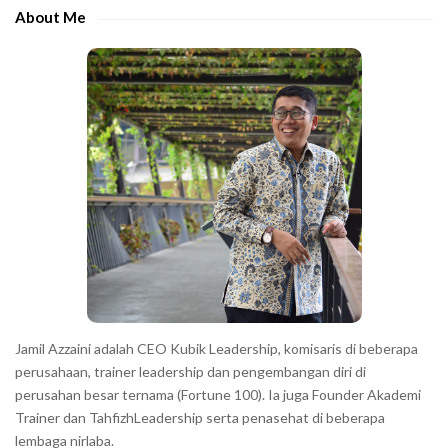
e
e
About Me
b
c
a
h
r
a
r
a
c
t
e
r
s
s
h
Jamil Azzaini adalah CEO Kubik Leadership, komisaris di beberapa
o
perusahaan, trainer leadership dan pengembangan diri di
w
perusahan besar ternama (Fortune 100). Ia juga Founder Akademi
Trainer dan TahfizhLeadership serta penasehat di beberapa
n
lembaga nirlaba.
i