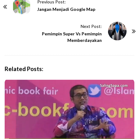
P
Previous Post:
o
Jangan Menjadi Google Map
s
t
Next Post:
N
Pemimpin Super Vs Pemimpin
Memberdayakan
a
v
i
g
Related Posts:
a
t
i
o
n