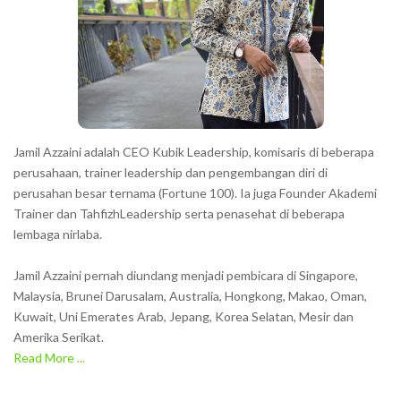
t
e
r
s
s
h
Jamil Azzaini adalah CEO Kubik Leadership, komisaris di beberapa
o
perusahaan, trainer leadership dan pengembangan diri di
w
perusahan besar ternama (Fortune 100). Ia juga Founder Akademi
Trainer dan TahfizhLeadership serta penasehat di beberapa
n
lembaga nirlaba.
i
n
Jamil Azzaini pernah diundang menjadi pembicara di Singapore,
t
Malaysia, Brunei Darusalam, Australia, Hongkong, Makao, Oman,
h
Kuwait, Uni Emerates Arab, Jepang, Korea Selatan, Mesir dan
Amerika Serikat.
e
Read More ...
C
A