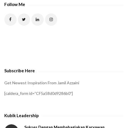
P
Follow Me
T
C
H
A
t
o
v
e
Subscribe Here
r
i
Get Newest Inspiration From Jamil Azzaini
f
[caldera_form id=”CF5a58d0d9286b0″]
y
t
h
Kubik Leadership
a
t
Sukses Dengan Membahagiakan Karyawan