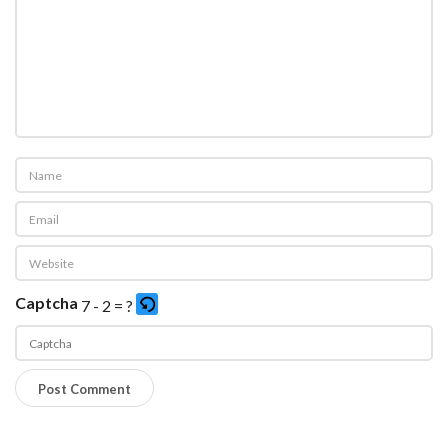
Captcha
7 - 2 = ?
P
l
e