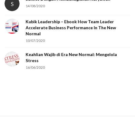
S
14/08/2020
y
o
Kubik Leadership – Ebook How Team Leader
u
Accelerate Business Performance In The New
a
Normal
r
10/07/2020
e
Keahlian Wajib di Era New Normal: Mengelola
h
Stress
u
16/06/2020
m
a
n
.
S
i