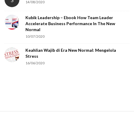
S
14/08/2020
y
o
Kubik Leadership – Ebook How Team Leader
u
Accelerate Business Performance In The New
a
Normal
r
10/07/2020
e
Keahlian Wajib di Era New Normal: Mengelola
h
Stress
u
16/06/2020
m
a
n
.
S
i
t