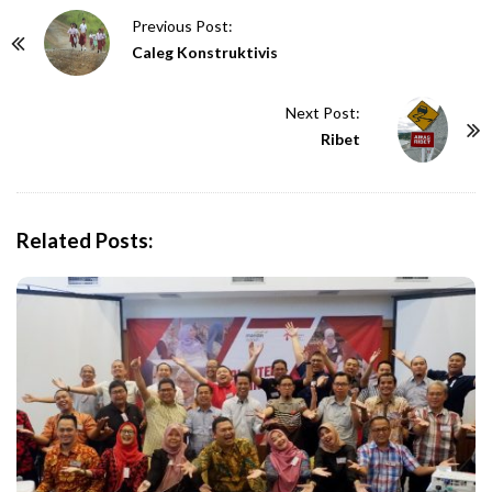
P
Previous Post:
o
Caleg Konstruktivis
s
t
Next Post:
N
Ribet
a
v
i
Related Posts:
g
a
t
i
o
n