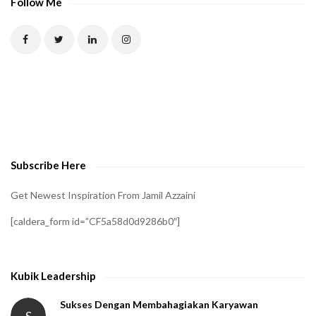
Follow Me
T
C
H
A
t
o
v
e
Subscribe Here
r
i
Get Newest Inspiration From Jamil Azzaini
f
[caldera_form id=”CF5a58d0d9286b0″]
y
t
h
Kubik Leadership
a
t
Sukses Dengan Membahagiakan Karyawan