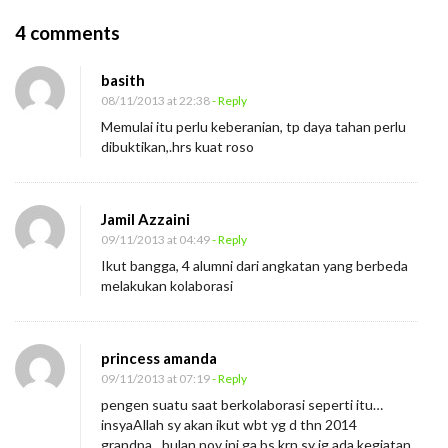
O
4 comments
n
basith
S
08/11/2013 at 22:38
- Reply
e
Memulai itu perlu keberanian, tp daya tahan perlu
m
dibuktikan,.hrs kuat roso
i
n
Jamil Azzaini
a
09/11/2013 at 04:49
- Reply
r
Ikut bangga, 4 alumni dari angkatan yang berbeda
K
melakukan kolaborasi
o
l
a
princess amanda
09/11/2013 at 07:19
- Reply
b
pengen suatu saat berkolaborasi seperti itu…
o
insyaAllah sy akan ikut wbt yg d thn 2014
r
grandpa…bulan nov ini ga bs krn sy jg ada kegiatan