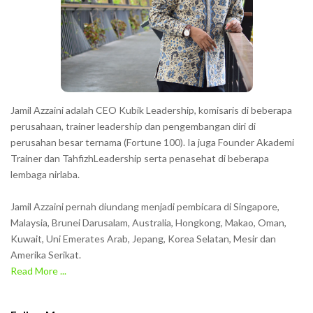
t
e
r
s
s
h
Jamil Azzaini adalah CEO Kubik Leadership, komisaris di beberapa
o
perusahaan, trainer leadership dan pengembangan diri di
w
perusahan besar ternama (Fortune 100). Ia juga Founder Akademi
Trainer dan TahfizhLeadership serta penasehat di beberapa
n
lembaga nirlaba.
i
n
Jamil Azzaini pernah diundang menjadi pembicara di Singapore,
t
Malaysia, Brunei Darusalam, Australia, Hongkong, Makao, Oman,
h
Kuwait, Uni Emerates Arab, Jepang, Korea Selatan, Mesir dan
Amerika Serikat.
e
Read More ...
C
A
P