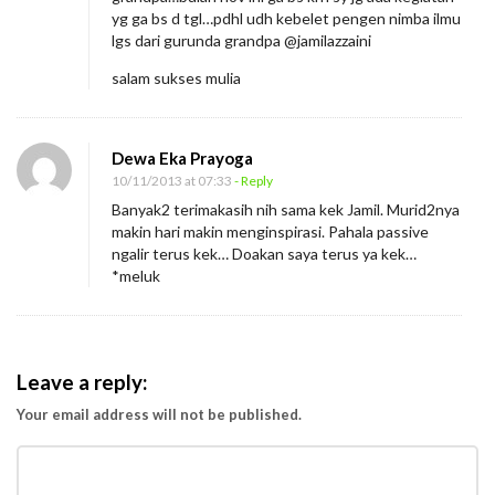
a
yg ga bs d tgl…pdhl udh kebelet pengen nimba ilmu
lgs dari gurunda grandpa @jamilazzaini
s
i
salam sukses mulia
A
l
Dewa Eka Prayoga
u
10/11/2013 at 07:33
- Reply
m
Banyak2 terimakasih nih sama kek Jamil. Murid2nya
n
makin hari makin menginspirasi. Pahala passive
ngalir terus kek… Doakan saya terus ya kek…
i
*meluk
A
k
a
d
Leave a reply:
e
Your email address will not be published.
m
i
T