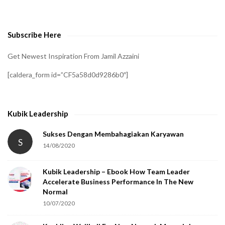
v
e
Subscribe Here
r
i
Get Newest Inspiration From Jamil Azzaini
f
[caldera_form id=”CF5a58d0d9286b0″]
y
t
h
Kubik Leadership
a
t
Sukses Dengan Membahagiakan Karyawan
S
14/08/2020
y
o
Kubik Leadership – Ebook How Team Leader
u
Accelerate Business Performance In The New
a
Normal
r
10/07/2020
e