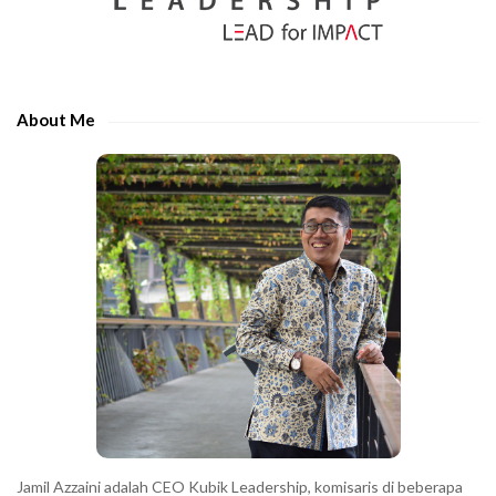
S
r
i
t
d
h
e
e
About Me
b
c
a
h
r
a
r
a
c
t
e
r
s
s
h
Jamil Azzaini adalah CEO Kubik Leadership, komisaris di beberapa