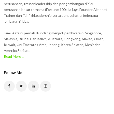
o
perusahaan, trainer leadership dan pengembangan diri di
w
perusahan besar ternama (Fortune 100). Ia juga Founder Akademi
Trainer dan TahfizhLeadership serta penasehat di beberapa
n
lembaga nirlaba.
i
n
Jamil Azzaini pernah diundang menjadi pembicara di Singapore,
t
Malaysia, Brunei Darusalam, Australia, Hongkong, Makao, Oman,
h
Kuwait, Uni Emerates Arab, Jepang, Korea Selatan, Mesir dan
Amerika Serikat.
e
Read More ...
C
A
P
Follow Me
T
C
H
A
t
o