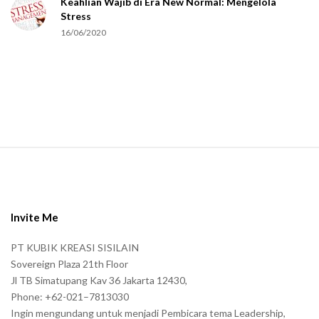
Keahlian Wajib di Era New Normal: Mengelola
h
Stress
u
16/06/2020
m
a
n
.
S
i
t
e
Invite Me
F
PT KUBIK KREASI SISILAIN
o
Sovereign Plaza 21th Floor
o
Jl TB Simatupang Kav 36 Jakarta 12430,
t
Phone: +62-021–7813030
e
Ingin mengundang untuk menjadi Pembicara tema Leadership,