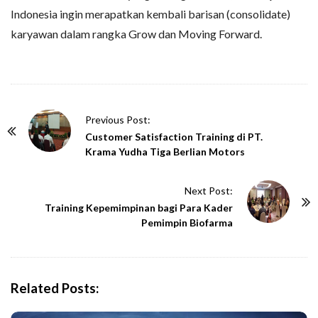
Indonesia ingin merapatkan kembali barisan (consolidate)
karyawan dalam rangka Grow dan Moving Forward.
P
Previous Post:
o
Customer Satisfaction Training di PT.
Krama Yudha Tiga Berlian Motors
s
t
Next Post:
N
Training Kepemimpinan bagi Para Kader
a
Pemimpin Biofarma
v
i
g
Related Posts:
a
t