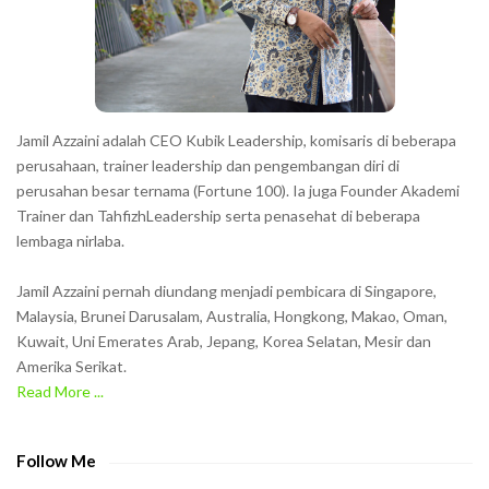
e
r
s
s
h
Jamil Azzaini adalah CEO Kubik Leadership, komisaris di beberapa
o
perusahaan, trainer leadership dan pengembangan diri di
w
perusahan besar ternama (Fortune 100). Ia juga Founder Akademi
Trainer dan TahfizhLeadership serta penasehat di beberapa
n
lembaga nirlaba.
i
n
Jamil Azzaini pernah diundang menjadi pembicara di Singapore,
t
Malaysia, Brunei Darusalam, Australia, Hongkong, Makao, Oman,
h
Kuwait, Uni Emerates Arab, Jepang, Korea Selatan, Mesir dan
Amerika Serikat.
e
Read More ...
C
A
P
Follow Me
T