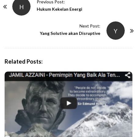
P
Previous Post:
H
o
Hukum Kekelan Energi
s
t
Next Post:
Y
N
Yang Solutive akan Disruptive
a
v
i
Related Posts:
g
a
t
i
o
n