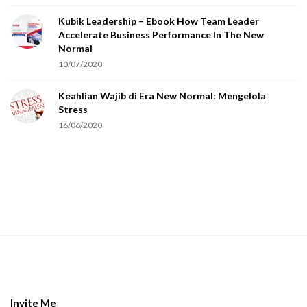
o
Kubik Leadership – Ebook How Team Leader
u
Accelerate Business Performance In The New
a
Normal
r
10/07/2020
e
Keahlian Wajib di Era New Normal: Mengelola
h
Stress
u
16/06/2020
m
a
n
.
S
i
t
e
Invite Me