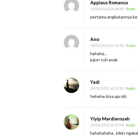
Applaus Romanus
10/02/2012 at 08:35
- Reply
pertama angkatannya ket
Ano
10/02/2012 at 10:15
- Reply
hahaha…
jujurr tuh anak
Yadi
10/02/2012 at 13:33
- Reply
hehehe bisa aja nih
Yiyip Mardiansyah
10/02/2012 at 15:09
- Reply
hahahahaha , bikin ngaka