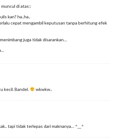
 muncul di atas::
lis kan? ha..ha..
terlalu cepat mengambil keputusan tanpa berhitung efek
a menimbang juga tidak disarankan…
a…
 kecil. Bandel.
wkwkw..
ak.. tapi tidak terlepas dari maknanya… ^__^