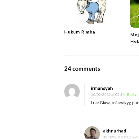
i
g
a
t
Hukum Rimba
i
Meg
Heb
o
n
O
24 comments
n
P
irmansyah
u
10/02/2012 at 05:34
- Reply
j
Luar Biasa, ini anakyg puny
i
l
a
akhnurhad
h
13/02/2012 at 05:22
-