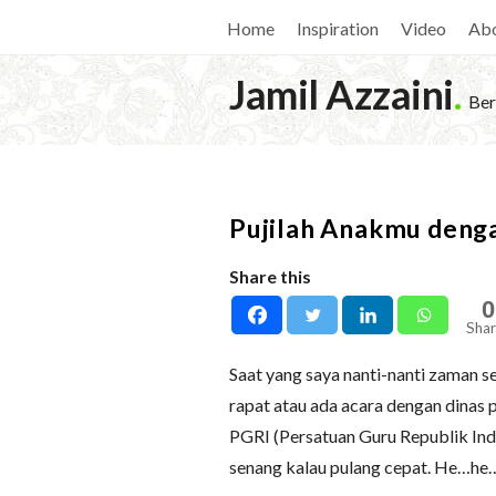
Home
Inspiration
Video
Ab
Jamil Azzaini
.
Ber
Pujilah Anakmu deng
Share this
0
Shar
Saat yang saya nanti-nanti zaman s
rapat atau ada acara dengan dinas 
PGRI (Persatuan Guru Republik Indo
senang kalau pulang cepat. He…h