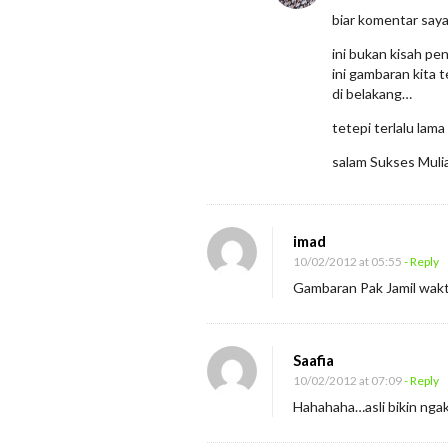
A
biar komentar saya
n
ini bukan kisah penu
a
ini gambaran kita 
di belakang…
k
m
tetepi terlalu lam
u
salam Sukses Muli
d
e
n
imad
g
10/02/2012 at 05:55
- Reply
a
Gambaran Pak Jamil waktu
n
T
Saafia
e
10/02/2012 at 07:09
- Reply
p
Hahahaha…asli bikin ngak
a
t