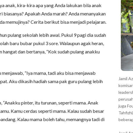
r
ya anak, kira-kira apa yang Anda lakukan bila anak
dari biasanya? Apakah Anda marah? Anda menanyakan
da memujinya? Cerita berikut bisa menjadi pelajaran.
hun pulang sekolah lebih awal. Pukul 9 pagi dia sudah
kolah baru bubar pukul 3 sore. Walaupun agak heran,
 hangat dan bertanya, “Kok sudah pulang anakku
u menjawab, “Iya mama, tadi aku bisa menjawab
Jamil A
pat. Aku dikasih hadiah sama pak guru pulang lebih
komisar
leaders
perusah
“Anakku pinter, itu turunan, seperti mama. Anak
juga Fo
mu. Kamu cerdas seperti mama. Kalau sudah besar
Tahfizh
pandang. Kalau mama boleh tahu, memangnya tadi di
beberap