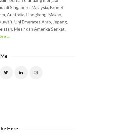
zzaini pernah diundang menjadi
ra di Singapore, Malaysia, Brunei
am, Australia, Hongkong, Makao,
uwait, Uni Emerates Arab, Jepang,
elatan, Mesir dan Amerika Serikat.
re ...
 Me
ibe Here