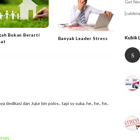
Get New
[calder
ah Bukan Berarti
Kubik 
Banyak Leader Stress
at
S
a dedikasi dan Jujur bin polos.. tapi sy suka. he.. he.. he..
 Reply