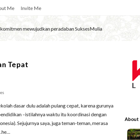
out Me
Invite Me
komitmen mewujudkan peradaban SuksesMulia
S
an Tepat
i
t
e
S
es
i
ekolah dasar dulu adalah pulang cepat, karena gurunya
d
pendidikan –istilahnya waktu itu koordinasi dengan
e
About
nesia). Sejujurnya saya, juga teman-teman, merasa
b
e…he…
a