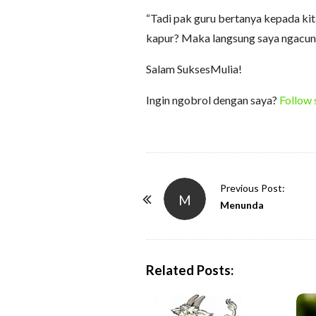
“Tadi pak guru bertanya kepada ki
kapur? Maka langsung saya ngacun
Salam SuksesMulia!
Ingin ngobrol dengan saya?
Follow 
P
Previous Post:
M
o
Menunda
s
t
N
Related Posts:
a
v