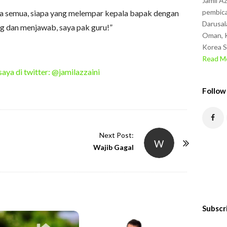
Jamil A
pembica
ta semua, siapa yang melempar kepala bapak dengan
Darusal
g dan menjawab, saya pak guru!”
Oman, K
Korea S
Read Mo
saya di twitter: @jamilazzaini
Follow
Next Post:
W
Wajib Gagal
Subscr