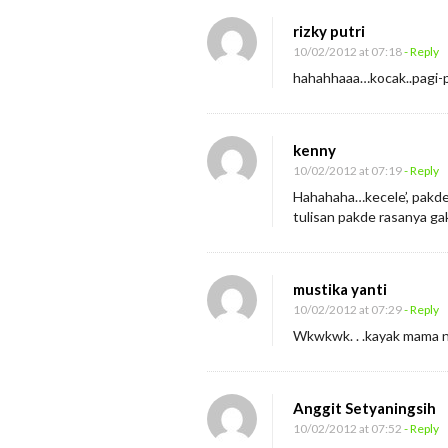
rizky putri
10/02/2012 at 07:18
- Reply
hahahhaaa…kocak..pagi-p
kenny
10/02/2012 at 07:19
- Reply
Hahahaha…kecele’, pakde 
tulisan pakde rasanya g
mustika yanti
10/02/2012 at 07:29
- Reply
Wkwkwk. . .kayak mama ny
Anggit Setyaningsih
10/02/2012 at 07:52
- Reply