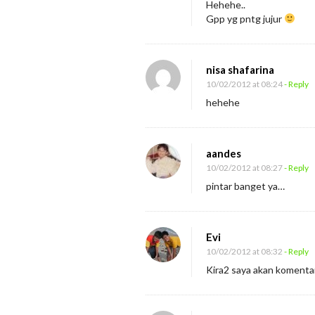
Hehehe..
Gpp yg pntg jujur
nisa shafarina
10/02/2012 at 08:24
- Reply
hehehe
aandes
10/02/2012 at 08:27
- Reply
pintar banget ya…
Evi
10/02/2012 at 08:32
- Reply
Kira2 saya akan komentar 