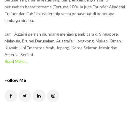
w
perusahan besar ternama (Fortune 100). Ia juga Founder Akademi
Trainer dan TahfizhLeadership serta penasehat di beberapa
n
lembaga nirlaba.
i
n
Jamil Azzaini pernah diundang menjadi pembicara di Singapore,
t
Malaysia, Brunei Darusalam, Australia, Hongkong, Makao, Oman,
h
Kuwait, Uni Emerates Arab, Jepang, Korea Selatan, Mesir dan
Amerika Serikat.
e
Read More ...
C
A
P
Follow Me
T
C
H
A
t
o