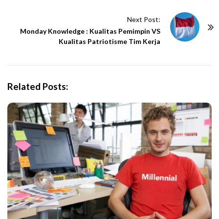
t
Next Post:
N
Monday Knowledge : Kualitas Pemimpin VS
a
Kualitas Patriotisme Tim Kerja
v
i
g
Related Posts:
a
t
i
o
n