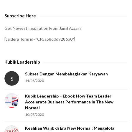
v
e
Subscribe Here
r
i
Get Newest Inspiration From Jamil Azzaini
f
[caldera_form id=”CF5a58d0d9286b0″]
y
t
h
Kubik Leadership
a
t
Sukses Dengan Membahagiakan Karyawan
S
14/08/2020
y
o
Kubik Leadership – Ebook How Team Leader
u
Accelerate Business Performance In The New
a
Normal
r
10/07/2020
e
Keahlian Wajib di Era New Normal: Mengelola
h