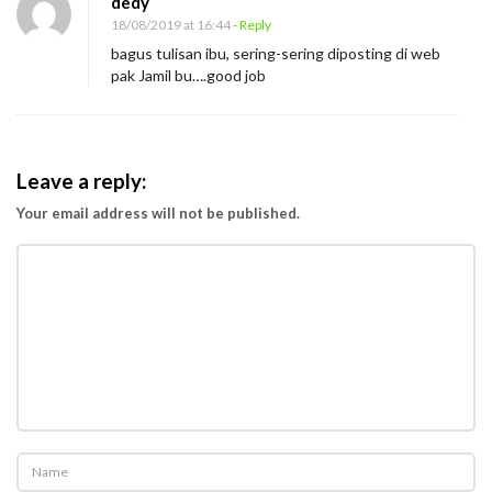
dedy
P
18/08/2019 at 16:44
- Reply
e
bagus tulisan ibu, sering-sering diposting di web
r
pak Jamil bu….good job
t
a
r
Leave a reply:
u
Your email address will not be published.
n
g
a
n
H
a
t
i