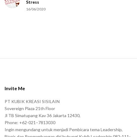
Stress
u
16/06/2020
m
a
n
.
S
i
t
e
Invite Me
F
PT KUBIK KREASI SISILAIN
o
Sovereign Plaza 21th Floor
o
Jl TB Simatupang Kav 36 Jakarta 12430,
t
Phone: +62-021–7813030
e
Ingin mengundang untuk menjadi Pembicara tema Leadership,
r
Bisnis dan Pengembangan diri hubungi Kubik Leadership 082-111-