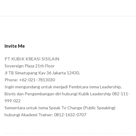
S
i
t
e
Invite Me
F
PT KUBIK KREASI SISILAIN
o
Sovereign Plaza 21th Floor
o
Jl TB Simatupang Kav 36 Jakarta 12430,
t
Phone: +62-021–7813030
e
Ingin mengundang untuk menjadi Pembicara tema Leadership,
r
Bisnis dan Pengembangan diri hubungi Kubik Leadership 082-111-
999-022
Sementara untuk tema Speak To Change (Public Speaking)
hubungi Akademi Trainer: 0812-1632-0707