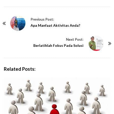
P
Previous Post:
o
Apa Manfaat Aktivitas Anda?
s
t
Next Post:
N
Berlatihlah Fokus Pada Solusi
a
v
i
Related Posts:
g
a
t
i
o
n