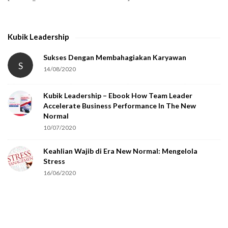
y
t
h
Kubik Leadership
a
t
Sukses Dengan Membahagiakan Karyawan
S
14/08/2020
y
o
Kubik Leadership – Ebook How Team Leader
u
Accelerate Business Performance In The New
a
Normal
r
10/07/2020
e
Keahlian Wajib di Era New Normal: Mengelola
h
Stress
u
16/06/2020
m
a
n
.