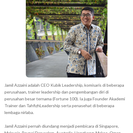
h
r
a
r
a
c
t
e
r
s
s
h
Jamil Azzaini adalah CEO Kubik Leadership, komisaris di beberapa
o
perusahaan, trainer leadership dan pengembangan diri di
w
perusahan besar ternama (Fortune 100). Ia juga Founder Akademi
Trainer dan TahfizhLeadership serta penasehat di beberapa
n
lembaga nirlaba.
i
n
Jamil Azzaini pernah diundang menjadi pembicara di Singapore,
t
Malaysia, Brunei Darusalam, Australia, Hongkong, Makao, Oman,