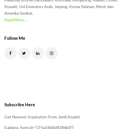
h
Kuwait, Uni Emerates Arab, Jepang, Korea Selatan, Mesir dan
Amerika Serikat.
e
Read More ...
C
A
P
Follow Me
T
C
H
A
t
o
v
e
Subscribe Here
r
i
Get Newest Inspiration From Jamil Azzaini
f
[caldera_form id=”CF5a58d0d9286b0″]