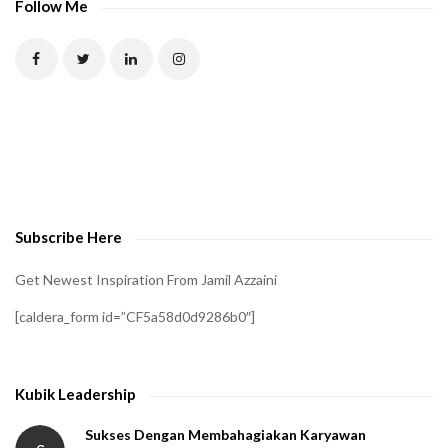
P
Follow Me
T
C
H
A
t
o
v
e
Subscribe Here
r
i
Get Newest Inspiration From Jamil Azzaini
f
[caldera_form id=”CF5a58d0d9286b0″]
y
t
h
Kubik Leadership
a
t
Sukses Dengan Membahagiakan Karyawan