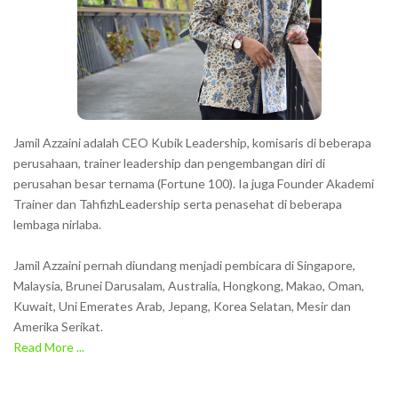
t
e
r
s
s
h
Jamil Azzaini adalah CEO Kubik Leadership, komisaris di beberapa
o
perusahaan, trainer leadership dan pengembangan diri di
w
perusahan besar ternama (Fortune 100). Ia juga Founder Akademi
Trainer dan TahfizhLeadership serta penasehat di beberapa
n
lembaga nirlaba.
i
n
Jamil Azzaini pernah diundang menjadi pembicara di Singapore,
t
Malaysia, Brunei Darusalam, Australia, Hongkong, Makao, Oman,
h
Kuwait, Uni Emerates Arab, Jepang, Korea Selatan, Mesir dan
Amerika Serikat.
e
Read More ...
C
A