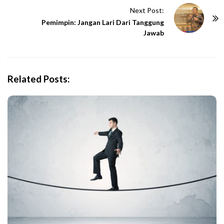
t
Next Post:
N
Pemimpin: Jangan Lari Dari Tanggung
Jawab
a
v
i
g
Related Posts:
a
t
i
o
n