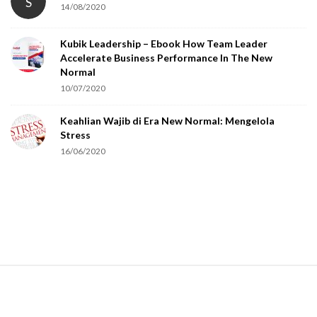
S
14/08/2020
y
o
Kubik Leadership – Ebook How Team Leader
u
Accelerate Business Performance In The New
a
Normal
r
10/07/2020
e
Keahlian Wajib di Era New Normal: Mengelola
h
Stress
u
16/06/2020
m
a
n
.
S
i
t