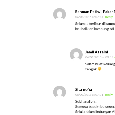
n
P
Rahman Patiwi, Pakar
e
06/01/2015 at 07:15
- Reply
n
Selamat berlibur di kamp
bru balik dri kampung td
y
e
m
b
Jamil Azzaini
u
06/01/2015 at 09:55
-
Salam buat keluar
h
tengok
T
i
d
Sita nofia
a
06/01/2015 at 07:21
- Reply
k
Subhanalloh…
S
Semoga bapak-ibu seger
Selalu dalam lindungan A
e