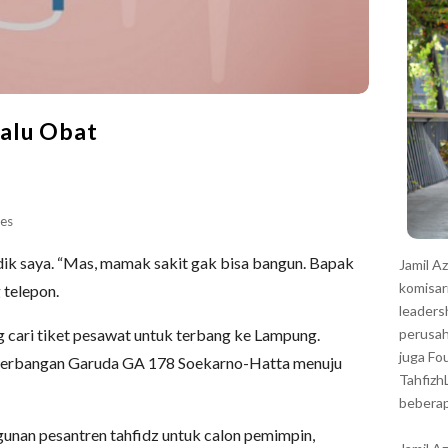
r
alu Obat
es
dik saya. “Mas, mamak sakit gak bisa bangun. Bapak
Jamil A
komisar
 telepon.
leaders
g cari tiket pesawat untuk terbang ke Lampung.
perusah
juga Fo
 penerbangan Garuda GA 178 Soekarno-Hatta menuju
Tahfizh
beberap
gunan pesantren tahfidz untuk calon pemimpin,