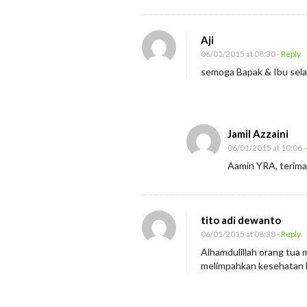
Aji
06/01/2015 at 08:30
- Reply
semoga Bapak & Ibu sela
Jamil Azzaini
06/01/2015 at 10:06
-
Aamin YRA, terima
tito adi dewanto
06/01/2015 at 08:38
- Reply
Alhamdulillah orang tua
melimpahkan kesehatan k