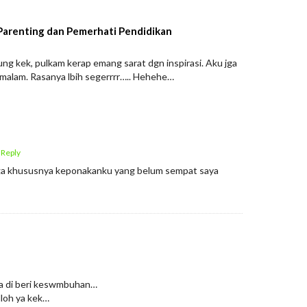
 Parenting dan Pemerhati Pendidikan
ung kek, pulkam kerap emang sarat dgn inspirasi. Aku jga
i malam. Rasanya lbih segerrrr….. Hehehe…
 Reply
ga khususnya keponakanku yang belum sempat saya
a di beri keswmbuhan…
lloh ya kek…