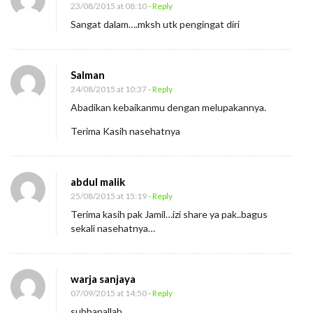
23/08/2015 at 08:10
- Reply
a
Sangat dalam….mksh utk pengingat diri
h
K
H
Salman
24/08/2015 at 10:37
- Reply
.
Abadikan kebaikanmu dengan melupakannya.
M
u
Terima Kasih nasehatnya
s
t
abdul malik
h
25/08/2015 at 15:19
- Reply
a
Terima kasih pak Jamil…izi share ya pak..bagus
f
sekali nasehatnya…
a
B
warja sanjaya
i
07/09/2015 at 14:50
- Reply
s
subhanallah.