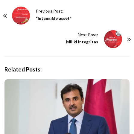
P
Previous Post:
o
“Intangible asset”
s
t
Next Post:
N
Miliki Integritas
a
v
i
Related Posts:
g
a
t
i
o
n