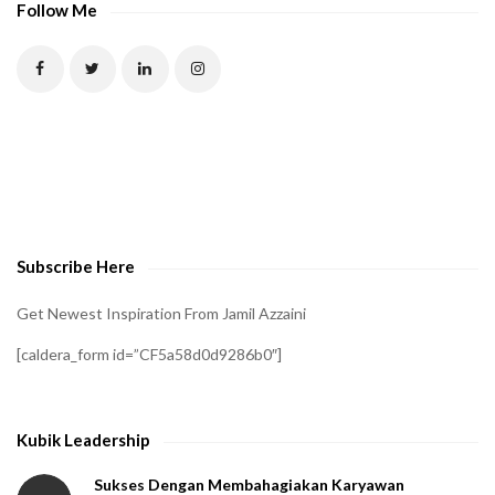
P
Follow Me
T
C
H
A
t
o
v
e
Subscribe Here
r
i
Get Newest Inspiration From Jamil Azzaini
f
[caldera_form id=”CF5a58d0d9286b0″]
y
t
h
Kubik Leadership
a
t
Sukses Dengan Membahagiakan Karyawan