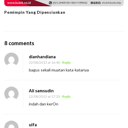
Pemimpin Yang Dipensiunkan
O
8 comments
n
dianhandiana
N
22/08/2015 at 16:40
- Reply
a
bagus sekali muatan kata-katanya
s
i
h
Ali samsudin
a
22/08/2015 at 17:33
- Reply
indah dan kerOn
t
I
n
ulfa
d