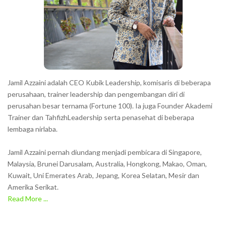
t
e
r
s
s
h
Jamil Azzaini adalah CEO Kubik Leadership, komisaris di beberapa
o
perusahaan, trainer leadership dan pengembangan diri di
w
perusahan besar ternama (Fortune 100). Ia juga Founder Akademi
Trainer dan TahfizhLeadership serta penasehat di beberapa
n
lembaga nirlaba.
i
n
Jamil Azzaini pernah diundang menjadi pembicara di Singapore,
t
Malaysia, Brunei Darusalam, Australia, Hongkong, Makao, Oman,
h
Kuwait, Uni Emerates Arab, Jepang, Korea Selatan, Mesir dan
Amerika Serikat.
e
Read More ...
C
A