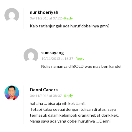
n
nur khoeriyah
N
06/11/2015 at 07:22
- Reply
a
Kalo tetlanjur gak ada huruf dobel nya gmn?
m
a
M
sumsayang
e
10/11/2015 at 16:37
- Reply
n
Nulis namanya di BOLD wae mas ben kandel
e
n
t
Denni Candra
u
06/11/2015 at 08:07
- Reply
k
hahaha … bisa aja nih kek Jamil.
a
Tetapi kalau sesuai dengan tulisan di atas, saya
termasuk dalam kelompok orang hebat donk kek.
n
Nama saya ada yang dobel hurufnya … Denni
K