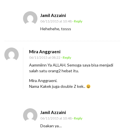
e
s
Jamil Azzaini
u
06/11/2015 at 10:48
- Reply
k
Hehehehe, tosss
s
e
s
Mira Anggraeni
a
06/11/2015 at 08:22
- Reply
n
Aammiinn Ya ALLAH. Semoga saya bisa menjadi
salah satu orang2 hebat itu.
Mira Anggraeni.
Nama Kakek juga double Z kek..
Jamil Azzaini
06/11/2015 at 10:48
- Reply
Doakan ya…