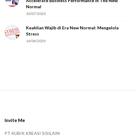
Accelerate Business Performance In The New
a
Normal
r
10/07/2020
e
Keahlian Wajib di Era New Normal: Mengelola
h
Stress
u
16/06/2020
m
a
n
.
S
i
t
e
Invite Me
F
PT KUBIK KREASI SISILAIN
o