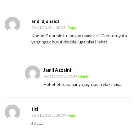
andi djunaidi
06/11/2015 at 08:35
- Reply
Konon Z double itu bukan nama asli. Dan ternyata
yang ngak huruf double juga bisa Hebat,
Jamil Azzaini
06/11/2015 at 10:49
- Reply
Hehehehe, namanya juga just relax mas…
titi
06/11/2015 at 09:09
- Reply
ihik…..