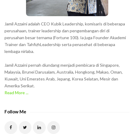
s
s
h
Jamil Azzaini adalah CEO Kubik Leadership, komisaris di beberapa
o
perusahaan, trainer leadership dan pengembangan diri di
w
perusahan besar ternama (Fortune 100). Ia juga Founder Akademi
Trainer dan TahfizhLeadership serta penasehat di beberapa
n
lembaga nirlaba.
i
n
Jamil Azzaini pernah diundang menjadi pembicara di Singapore,
t
Malaysia, Brunei Darusalam, Australia, Hongkong, Makao, Oman,
h
Kuwait, Uni Emerates Arab, Jepang, Korea Selatan, Mesir dan
Amerika Serikat.
e
Read More ...
C
A
P
Follow Me
T
C