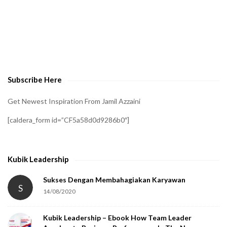
H
A
t
o
v
e
Subscribe Here
r
i
Get Newest Inspiration From Jamil Azzaini
f
[caldera_form id=”CF5a58d0d9286b0″]
y
t
h
Kubik Leadership
a
t
Sukses Dengan Membahagiakan Karyawan
S
14/08/2020
y
o
Kubik Leadership – Ebook How Team Leader
u