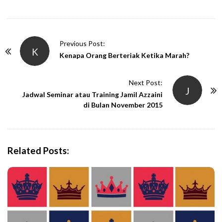
P
Previous Post:
K
o
Kenapa Orang Berteriak Ketika Marah?
s
t
Next Post:
J
N
Jadwal Seminar atau Training Jamil Azzaini
di Bulan November 2015
a
v
i
g
Related Posts:
a
t
i
o
n