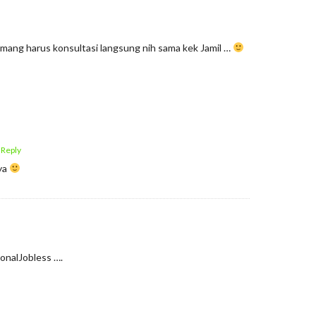
ang harus konsultasi langsung nih sama kek Jamil …
 Reply
ya
ionalJobless ….