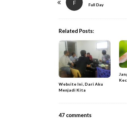
F
o
Full Day
s
t
N
Related Posts:
a
v
i
g
a
t
Jan
Kec
i
Website Ini, Dari Aku
o
Menjadi Kita
n
O
47 comments
n