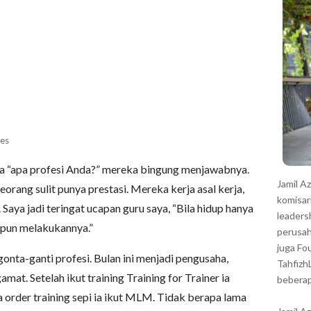
r
es
ya “apa profesi Anda?” mereka bingung menjawabnya.
Jamil A
eorang sulit punya prestasi. Mereka kerja asal kerja,
komisar
 Saya jadi teringat ucapan guru saya, “Bila hidup hanya
leaders
 pun melakukannya.”
perusah
juga Fo
nta-ganti profesi. Bulan ini menjadi pengusaha,
Tahfizh
at. Setelah ikut training Training for Trainer ia
beberap
 order training sepi ia ikut MLM. Tidak berapa lama