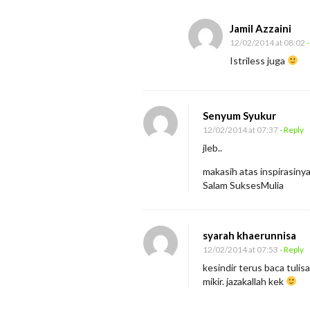
Jamil Azzaini
12/02/2014 at 08:02
-
Istriless juga
Senyum Syukur
12/02/2014 at 07:37
- Reply
jleb..
makasih atas inspirasinya 
Salam SuksesMulia
syarah khaerunnisa
12/02/2014 at 07:53
- Reply
kesindir terus baca tulis
mikir. jazakallah kek