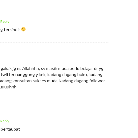
 Reply
yg tersindir
gakak jg ni. Allahhhh, sy masih muda perlu belajar dr yg
i twitter nanggung y kek, kadang dagang buku, kadang
 kadang konsultan sukses muda, kadang dagang follower,
aruuuuhhh
 Reply
 bertaubat