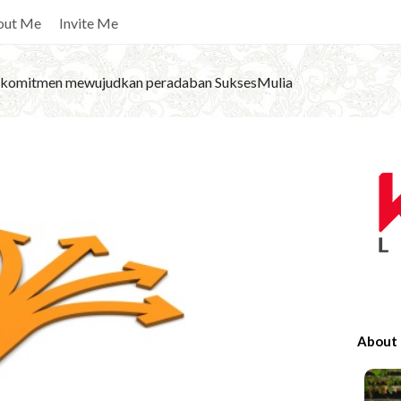
out Me
Invite Me
komitmen mewujudkan peradaban SuksesMulia
S
i
t
e
S
i
d
e
About
b
a