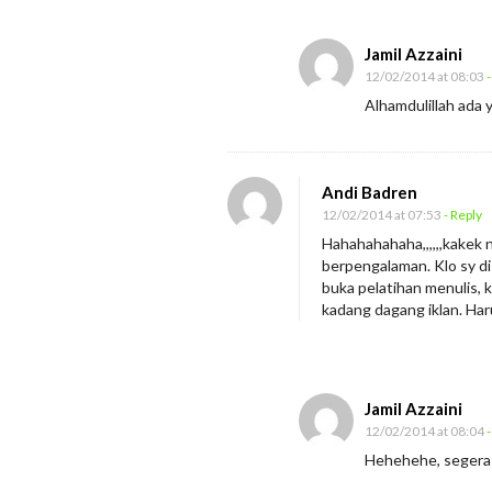
Jamil Azzaini
12/02/2014 at 08:03
-
Alhamdulillah ada 
Andi Badren
12/02/2014 at 07:53
- Reply
Hahahahahaha,,,,,,kakek n
berpengalaman. Klo sy d
buka pelatihan menulis,
kadang dagang iklan. H
Jamil Azzaini
12/02/2014 at 08:04
-
Hehehehe, segera