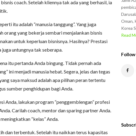
Jamil A
snis coach. Setelah kliennya tak ada yang berhasil, ia
pembica
tik.
Darusal
Oman, K
erti itu adalah “manusia tanggung”. Yang juga
Korea S
h orang yang bekerja sembari menjalankan bisnis
Read Mo
unakan untuk keperluan bisnisnya. Hasilnya? Prestasi
ya juga untungnya tak seberapa.
Follow
ena itu pertanda Anda bingung. Tidak pernah ada
ng” ini menjadi manusia hebat. Segera, jelas dan tegas
 yang saya maksud adalah apa pilihan peran tertentu
igus sumber penghidupan bagi Anda.
esi Anda, lakukan program “penggemblengan” profesi
Anda. Carilah coach, mentor dan sparing partner Anda.
 meningkatkan “kelas” Anda.
Subscr
tih dan terbentuk. Setelah itu naikkan terus kapasitas