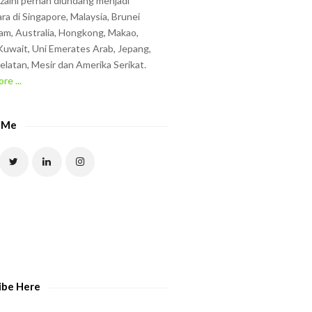
zzaini pernah diundang menjadi
ra di Singapore, Malaysia, Brunei
am, Australia, Hongkong, Makao,
uwait, Uni Emerates Arab, Jepang,
elatan, Mesir dan Amerika Serikat.
re ...
 Me
ibe Here