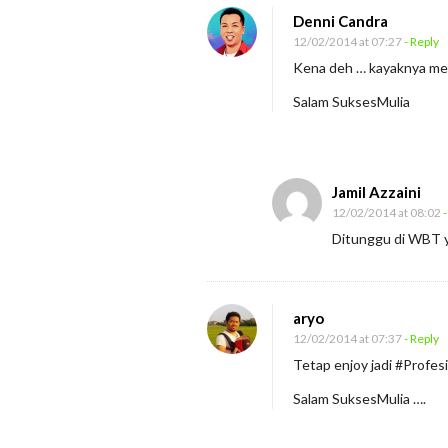
M
Denni Candra
a
12/02/2014 at 07:27
- Reply
n
Kena deh … kayaknya mem
u
Salam SuksesMulia
s
i
a
Jamil Azzaini
T
12/02/2014 at 08:02
-
a
Ditunggu di WBT 
n
g
g
aryo
u
12/02/2014 at 07:37
- Reply
n
Tetap enjoy jadi #Profes
g
Salam SuksesMulia ….