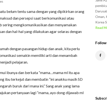
Jamil A
es
pembica
uatu belum tentu sama dengan yang dipikirkan orang
Darusal
Oman, K
 maksud dan persepsi saat berkomunikasi atau
Korea S
ajib sering mengkomunikasikan dan menyamakan
Read Mo
san dan hal-hal yang dilakukan agar selaras dengan
Follow
rumah dengan pasangan hidup dan anak, kita perlu
komunikasi semakin memiliki arti dan menambah
menjadi pelajaran.
nemui ibunya dan berkata “mama…mama ml itu apa
ng ibu terkejut dan membatin “ini anakku masih SD
aruh buruk dari mana ini.” Sang anak yang lama
jukan pertanyaan lagi “mama, ayo dong dijawab ml
Subscr