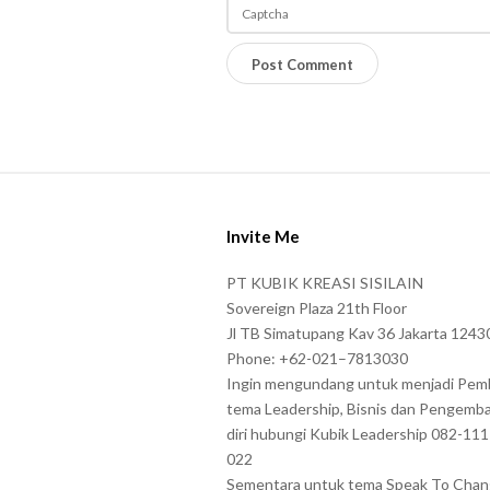
P
l
e
a
s
S
e
i
e
Invite Me
t
n
e
PT KUBIK KREASI SISILAIN
t
F
Sovereign Plaza 21th Floor
e
o
Jl TB Simatupang Kav 36 Jakarta 1243
r
Phone: +62-021–7813030
o
t
Ingin mengundang untuk menjadi Pem
t
tema Leadership, Bisnis dan Pengemb
h
e
diri hubungi Kubik Leadership 082-11
e
r
022
c
Sementara untuk tema Speak To Cha