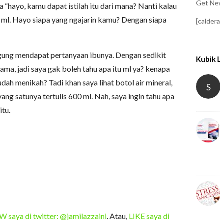
Get New
ya “hayo, kamu dapat istilah itu dari mana? Nanti kalau
ml. Hayo siapa yang ngajarin kamu? Dengan siapa
[calder
ngung mendapat pertanyaan ibunya. Dengan sedikit
Kubik 
a, jadi saya gak boleh tahu apa itu ml ya? kenapa
ah menikah? Tadi khan saya lihat botol air mineral,
S
yang satunya tertulis 600 ml. Nah, saya ingin tahu apa
itu.
saya di twitter: @jamilazzaini
. Atau,
LIKE saya di