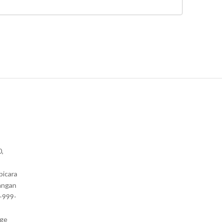
0,
bicara
angan
1-999-
nge