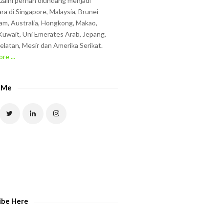
zzaini pernah diundang menjadi
ra di Singapore, Malaysia, Brunei
am, Australia, Hongkong, Makao,
uwait, Uni Emerates Arab, Jepang,
elatan, Mesir dan Amerika Serikat.
re ...
 Me
ibe Here