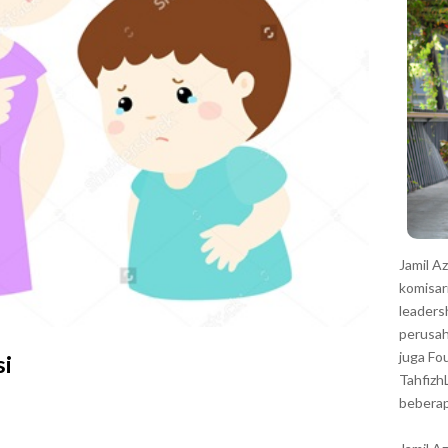
r
Jamil A
komisar
leaders
perusah
juga Fo
i
Tahfizh
beberap