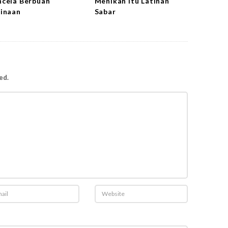
cela Berbuah
Menikah itu Latihan
inaan
Sabar
ed.