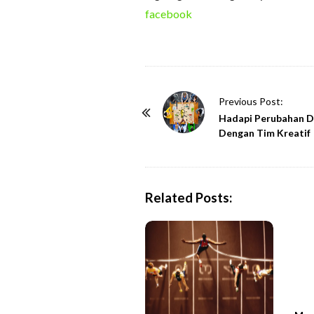
facebook
P
Previous Post:
o
Hadapi Perubahan D
Dengan Tim Kreatif
s
t
N
a
Related Posts:
v
i
g
a
t
i