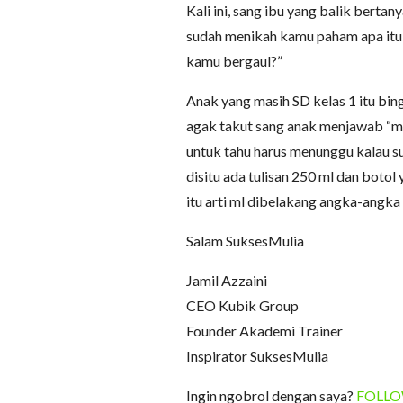
Kali ini, sang ibu yang balik bertan
sudah menikah kamu paham apa itu 
kamu bergaul?”
Anak yang masih SD kelas 1 itu bi
agak takut sang anak menjawab “mam
untuk tahu harus menunggu kalau sud
disitu ada tulisan 250 ml dan botol 
itu arti ml dibelakang angka-angka 
Salam SuksesMulia
Jamil Azzaini
CEO Kubik Group
Founder Akademi Trainer
Inspirator SuksesMulia
Ingin ngobrol dengan saya?
FOLLOW 