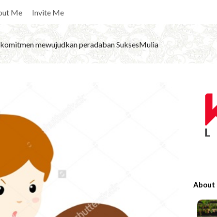
out Me
Invite Me
komitmen mewujudkan peradaban SuksesMulia
S
i
t
e
S
i
d
e
About
b
a