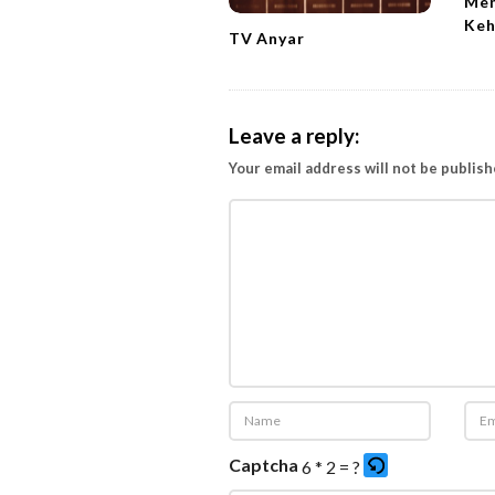
Men
o
Keh
TV Anyar
n
Leave a reply:
Your email address will not be publish
Captcha
6 * 2 = ?